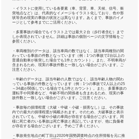
・イラストに使用している各要素（車、背景、車、天候、信号、衝
突地点など）は、代表的なイメージをイラスト化しており、色や形
状等含め現実の事故の状況とは異なります。あくまで、事故のイメ
ージとして参考までにご活用ください。
・多重事故の場合でもイラスト上では最大２台（歩行者含む）まで
しか表現されていません。詳細は事故の個別ページの文字情報をご
参照ください。
・車両種別のデータは、該当車両の数ではなく、該当車両種別の関
わっている事故の件数となっています（例：1つの事故で2台以上の
普通自動車が衝突した場合でも1件とカウント）。また、不明車両が
含まれるため、現実の事故件数と一致しない場合がございます。ご
注意ください。
・年齢のデータは、該当年齢の人数ではなく、該当年齢人物の関わ
っている事故の件数となっています（例：1つの事故で2人以上の25
～34歳が関係している場合でも1件とカウント）。また、多重事故の
運転手や同乗者など、年齢不明の関係者も含まれるため、現実の事
故件数と一致しない場合がございます。ご注意ください。
・事故毎の損壊程度（大破・中破・小破・損害なし）は、その事故
内での最大の損壊程度が掲載されます。そのため、大破事故と表示
されていても、中破や小破の車両が存在する場合がございます。同
様に死亡者のいる事故は死亡事故と表記していますが、他に負傷者
が存在する場合がございます。予めご了承ください。
・事故発生地点の町丁目は2020年国勢調査時点の住所情報を元に推