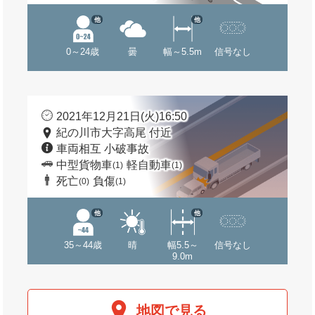
他
他
0～24歳
曇
幅～5.5m
信号なし
2021年12月21日(火)16:50
紀の川市大字高尾 付近
車両相互 小破事故
中型貨物車
軽自動車
(1)
(1)
死亡
負傷
(0)
(1)
他
他
35～44歳
晴
幅5.5～
信号なし
9.0m
地図で見る