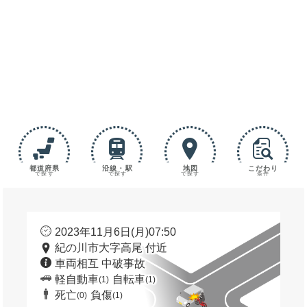
都道府県
沿線・駅
地図
こだわり
で探す
で探す
で探す
条件
2023年11月6日(月)07:50
紀の川市大字高尾 付近
車両相互 中破事故
軽自動車
自転車
(1)
(1)
死亡
負傷
(0)
(1)