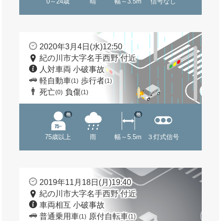
0～24歳
晴
幅～3.5m
信号なし
2020年3月4日(水)12:50
紀の川市大字名手西野 付近
人対車両 小破事故
軽自動車
歩行者
(1)
(1)
死亡
負傷
(0)
(1)
他
他
75歳以上
雨
幅～5.5m
３灯式信号
2019年11月18日(月)19:40
紀の川市大字名手西野 付近
車両相互 小破事故
普通乗用車
原付自転車
(1)
(1)