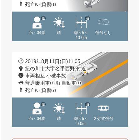
死亡
負傷
(0)
(1)
他
他
25～34歳
晴
幅5.5～
信号なし
13.0m
2019年8月11日(日)11:05
紀の川市大字名手西野 付近
車両相互 小破事故
普通乗用車
軽自動車
(1)
(1)
死亡
負傷
(0)
(2)
他
他
25～34歳
晴
幅5.5～
３灯式信号
9.0m