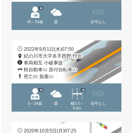
他
45～54歳
曇
信号なし
2022年9月1日(木)07:50
紀の川市大字名手西野 付近
車両相互 小破事故
軽自動車
原付自転車
(1)
(1)
死亡
負傷
(0)
(1)
他
他
0～24歳
曇
幅5.5～
信号なし
9.0m
2020年10月5日(月)07:25