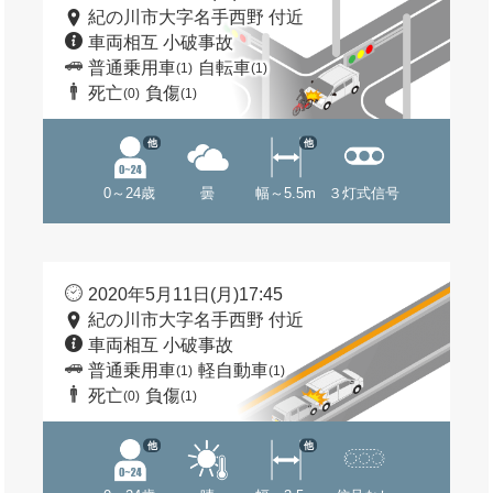
紀の川市大字名手西野 付近
車両相互 小破事故
普通乗用車
自転車
(1)
(1)
死亡
負傷
(0)
(1)
他
他
0～24歳
曇
幅～5.5m
３灯式信号
2020年5月11日(月)17:45
紀の川市大字名手西野 付近
車両相互 小破事故
普通乗用車
軽自動車
(1)
(1)
死亡
負傷
(0)
(1)
他
他