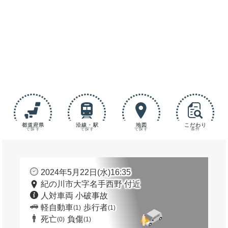
都道府県
沿線・駅
地図
こだわり
で探す
で探す
で探す
条件
2024年5月22日(水)16:35
紀の川市大字名手西野 付近
人対車両 小破事故
軽自動車
歩行者
(1)
(1)
死亡
負傷
(0)
(1)