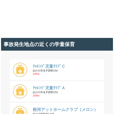
事故発生地点の近くの学童保育
ﾁｬﾚﾝｼﾞ児童ｸﾗﾌﾞＣ
紀の川市名手西野256
155m
ﾁｬﾚﾝｼﾞ児童ｸﾗﾌﾞＡ
紀の川市名手西野256
155m
粉河アットホームクラブ（メロン）
紀の川市粉河1479