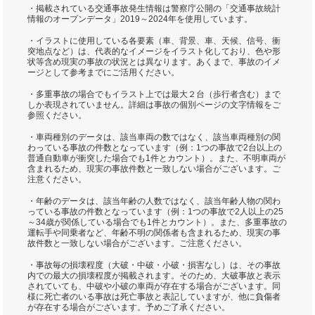
・掲載されている交通事故発生情報は警察庁公開の「交通事故統計
情報のオープンデータ」2019～2024年を使用しています。
・イラストに使用している各要素（車、背景、車、天候、信号、衝
突地点など）は、代表的なイメージをイラスト化しており、色や形
状等含め現実の事故の状況とは異なります。あくまで、事故のイメ
ージとして参考までにご活用ください。
・多重事故の場合でもイラスト上では最大２台（歩行者含む）まで
しか表現されていません。詳細は事故の個別ページの文字情報をご
参照ください。
・車両種別のデータは、該当車両の数ではなく、該当車両種別の関
わっている事故の件数となっています（例：1つの事故で2台以上の
普通自動車が衝突した場合でも1件とカウント）。また、不明車両が
含まれるため、現実の事故件数と一致しない場合がございます。ご
注意ください。
・年齢のデータは、該当年齢の人数ではなく、該当年齢人物の関わ
っている事故の件数となっています（例：1つの事故で2人以上の25
～34歳が関係している場合でも1件とカウント）。また、多重事故の
運転手や同乗者など、年齢不明の関係者も含まれるため、現実の事
故件数と一致しない場合がございます。ご注意ください。
・事故毎の損壊程度（大破・中破・小破・損害なし）は、その事故
内での最大の損壊程度が掲載されます。そのため、大破事故と表示
されていても、中破や小破の車両が存在する場合がございます。同
様に死亡者のいる事故は死亡事故と表記していますが、他に負傷者
が存在する場合がございます。予めご了承ください。