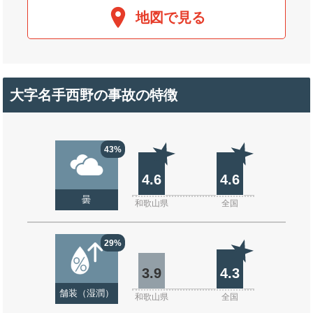
地図で見る
大字名手西野の事故の特徴
43%
4.6
4.6
曇
和歌山県
全国
29%
3.9
4.3
舗装（湿潤）
和歌山県
全国