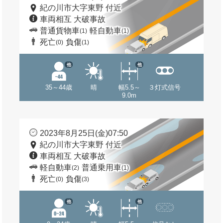
紀の川市大字東野 付近
車両相互 大破事故
普通貨物車
軽自動車
(1)
(1)
死亡
負傷
(0)
(1)
他
他
35～44歳
晴
幅5.5～
３灯式信号
9.0m
2023年8月25日(金)07:50
紀の川市大字東野 付近
車両相互 大破事故
軽自動車
普通乗用車
(2)
(1)
死亡
負傷
(0)
(3)
他
他