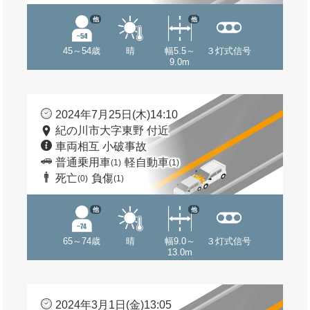
他
他
45～54歳
晴
幅5.5～
３灯式信号
9.0m
2024年7月25日(木)14:10
紀の川市大字東野 付近
車両相互 小破事故
普通乗用車
軽自動車
(1)
(1)
死亡
負傷
(0)
(1)
他
他
65～74歳
晴
幅9.0～
３灯式信号
13.0m
2024年3月1日(金)13:05