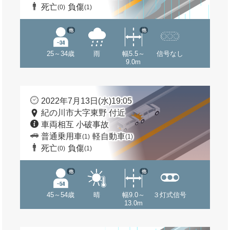
死亡
負傷
(0)
(1)
他
他
25～34歳
雨
幅5.5～
信号なし
9.0m
2022年7月13日(水)19:05
紀の川市大字東野 付近
車両相互 小破事故
普通乗用車
軽自動車
(1)
(1)
死亡
負傷
(0)
(1)
他
他
45～54歳
晴
幅9.0～
３灯式信号
13.0m