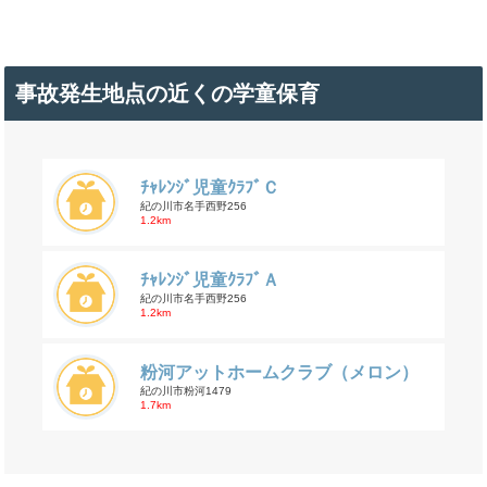
事故発生地点の近くの学童保育
ﾁｬﾚﾝｼﾞ児童ｸﾗﾌﾞＣ
紀の川市名手西野256
1.2km
ﾁｬﾚﾝｼﾞ児童ｸﾗﾌﾞＡ
紀の川市名手西野256
1.2km
粉河アットホームクラブ（メロン）
紀の川市粉河1479
1.7km