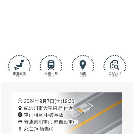
都道府県
沿線・駅
地図
こだわり
で探す
で探す
で探す
条件
2024年9月7日(土)19:30
紀の川市大字東野 付近
車両相互 中破事故
普通乗用車
軽自動車
(1)
(1)
死亡
負傷
(0)
(1)