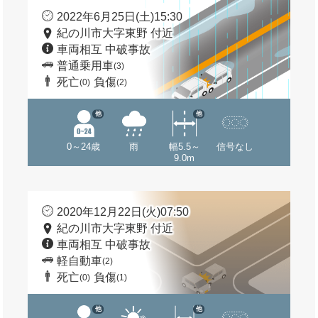
2022年6月25日(土)15:30
紀の川市大字東野 付近
車両相互 中破事故
普通乗用車
(3)
死亡
負傷
(0)
(2)
他
他
0～24歳
雨
幅5.5～
信号なし
9.0m
2020年12月22日(火)07:50
紀の川市大字東野 付近
車両相互 中破事故
軽自動車
(2)
死亡
負傷
(0)
(1)
他
他