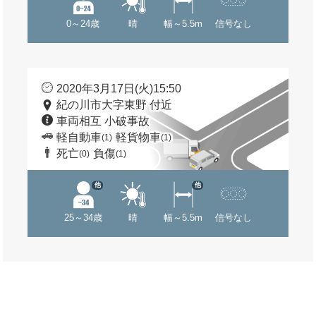
0～24歳
晴
幅～5.5m
信号なし
2020年3月17日(火)15:50
紀の川市大字東野 付近
車両相互 小破事故
軽自動車
軽貨物車
(1)
(1)
死亡
負傷
(0)
(1)
他
他
25～34歳
晴
幅～5.5m
信号なし