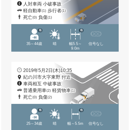
人対車両 小破事故
軽自動車
歩行者
(1)
(1)
死亡
負傷
(0)
(1)
他
他
35～44歳
晴
幅5.5～
信号なし
9.0m
2019年5月2日(木)10:35
紀の川市大字東野 付近
車両相互 中破事故
普通乗用車
軽貨物車
(2)
(1)
死亡
負傷
(0)
(2)
他
他
25～34歳
晴
幅～5.5m
信号なし