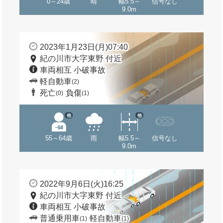
0～24歳
晴
幅5.5～
信号なし
9.0m
2023年1月23日(月)07:40
紀の川市大字東野 付近
車両相互 小破事故
軽自動車
(2)
死亡
負傷
(0)
(1)
他
他
55～64歳
雨
幅5.5～
信号なし
9.0m
2022年9月6日(火)16:25
紀の川市大字東野 付近
車両相互 小破事故
普通乗用車
軽自動車
(1)
(1)