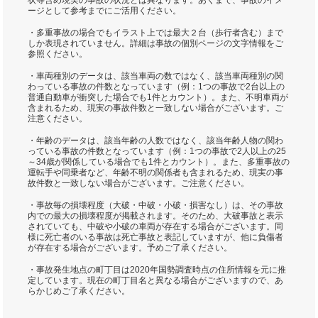
状等含め現実の事故の状況とは異なります。あくまで、事故のイメ
ージとして参考までにご活用ください。
・多重事故の場合でもイラスト上では最大２台（歩行者含む）まで
しか表現されていません。詳細は事故の個別ページの文字情報をご
参照ください。
・車両種別のデータは、該当車両の数ではなく、該当車両種別の関
わっている事故の件数となっています（例：1つの事故で2台以上の
普通自動車が衝突した場合でも1件とカウント）。また、不明車両が
含まれるため、現実の事故件数と一致しない場合がございます。ご
注意ください。
・年齢のデータは、該当年齢の人数ではなく、該当年齢人物の関わ
っている事故の件数となっています（例：1つの事故で2人以上の25
～34歳が関係している場合でも1件とカウント）。また、多重事故の
運転手や同乗者など、年齢不明の関係者も含まれるため、現実の事
故件数と一致しない場合がございます。ご注意ください。
・事故毎の損壊程度（大破・中破・小破・損害なし）は、その事故
内での最大の損壊程度が掲載されます。そのため、大破事故と表示
されていても、中破や小破の車両が存在する場合がございます。同
様に死亡者のいる事故は死亡事故と表記していますが、他に負傷者
が存在する場合がございます。予めご了承ください。
・事故発生地点の町丁目は2020年国勢調査時点の住所情報を元に推
定しています。現在の町丁目名と異なる場合がございますので、あ
らかじめご了承ください。