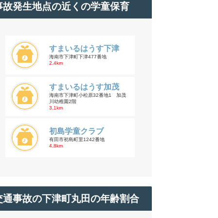
事故発生地点の近くの学童保育
すまいるはうす下津
海南市下津町下津477番地
2.4km
すまいるはうす加茂
海南市下津町小松原32番地1 加茂
川幼稚園2階
3.1km
初島学童クラブ
有田市初島町里1242番地
4.8km
交通事故の下津町丸田の年齢割合