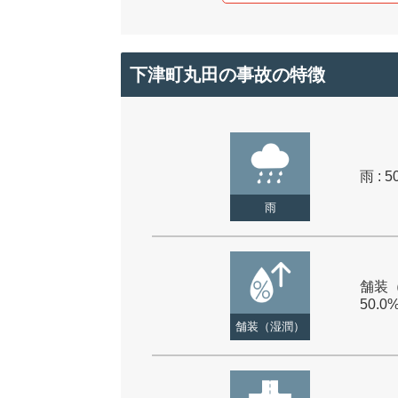
下津町丸田の事故の特徴
雨 : 5
雨
舗装（
50.0
舗装（湿潤）