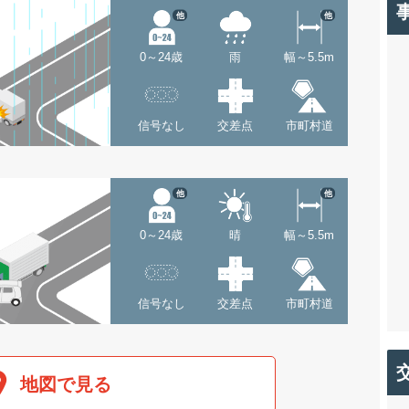
他
他
0～24歳
雨
幅～5.5m
信号なし
交差点
市町村道
他
他
0～24歳
晴
幅～5.5m
信号なし
交差点
市町村道
地図で見る