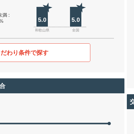
未満 :
5.0
5.0
0%
和歌山県
全国
こだわり条件で探す
合