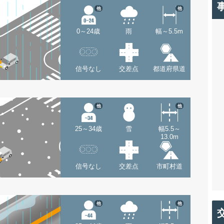
他
他
0～24歳
雨
幅～5.5m
信号なし
交差点
都道府県道
他
他
25～34歳
雪
幅5.5～
13.0m
信号なし
交差点
市町村道
他
他