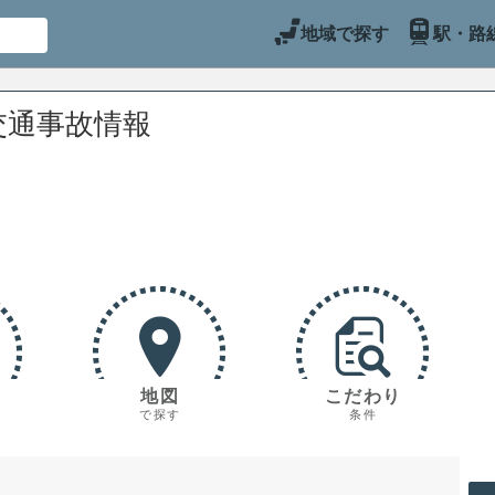
地域で探す
駅・路
交通事故情報
地図
こだわり
で探す
条件