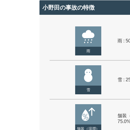
小野田の事故の特徴
雨 : 5
雨
雪 : 2
雪
舗装（
75.0
舗装（湿潤）