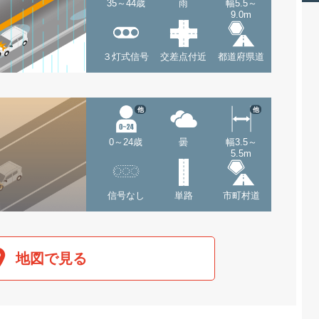
35～44歳
雨
幅5.5～
9.0m
３灯式信号
交差点付近
都道府県道
他
他
0～24歳
曇
幅3.5～
5.5m
信号なし
単路
市町村道
地図で見る