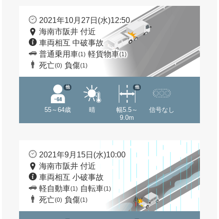
2021年10月27日(水)12:50
海南市阪井 付近
車両相互 中破事故
普通乗用車
軽貨物車
(1)
(1)
死亡
負傷
(0)
(1)
他
他
55～64歳
晴
幅5.5～
信号なし
9.0m
2021年9月15日(水)10:00
海南市阪井 付近
車両相互 小破事故
軽自動車
自転車
(1)
(1)
死亡
負傷
(0)
(1)