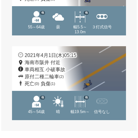
他
他
55～64歳
曇
幅5.5～
３灯式信号
13.0m
2021年4月1日(木)05:15
海南市阪井 付近
車両相互 小破事故
原付二種二輪車
(2)
死亡
負傷
(0)
(1)
他
他
45～54歳
晴
幅19.5m～
信号なし