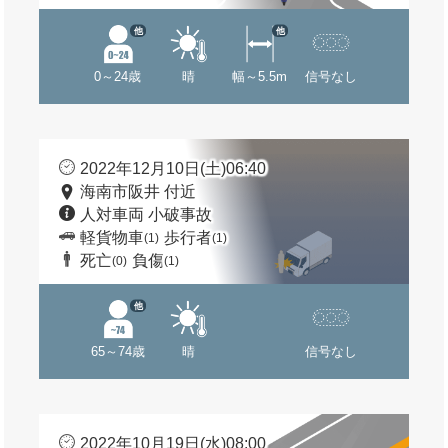
他
他
0～24歳
晴
幅～5.5m
信号なし
2022年12月10日(土)06:40
海南市阪井 付近
人対車両 小破事故
軽貨物車
歩行者
(1)
(1)
死亡
負傷
(0)
(1)
他
65～74歳
晴
信号なし
2022年10月19日(水)08:00