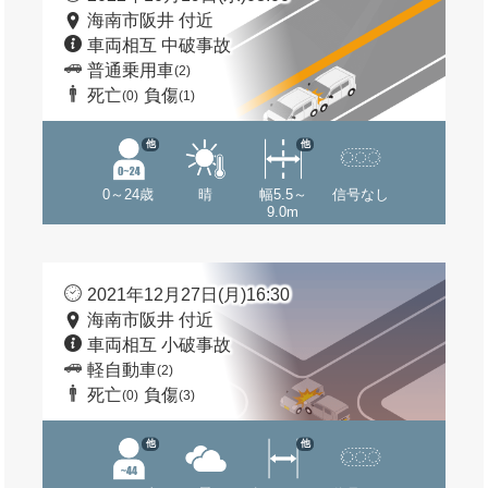
海南市阪井 付近
車両相互 中破事故
普通乗用車
(2)
死亡
負傷
(0)
(1)
他
他
0～24歳
晴
幅5.5～
信号なし
9.0m
2021年12月27日(月)16:30
海南市阪井 付近
車両相互 小破事故
軽自動車
(2)
死亡
負傷
(0)
(3)
他
他