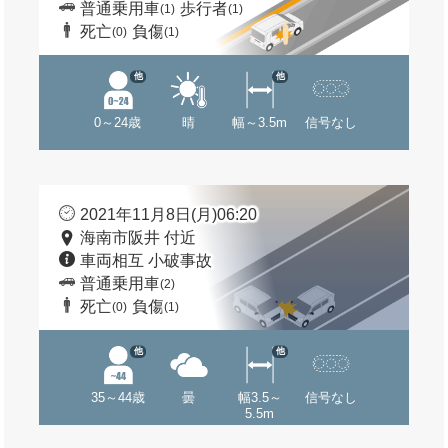
普通乗用車
歩行者
(1)
(1)
死亡
負傷
(0)
(1)
他
他
0～24歳
晴
幅～3.5m
信号なし
2021年11月8日(月)06:20
海南市阪井 付近
車両相互 小破事故
普通乗用車
(2)
死亡
負傷
(0)
(1)
他
他
35～44歳
曇
幅3.5～
信号なし
5.5m