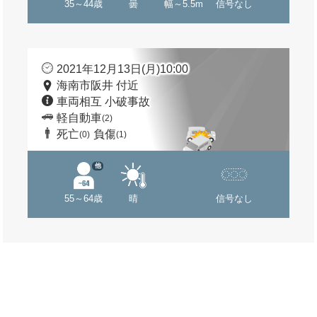
35～44歳
曇
幅～5.5m
信号なし
2021年12月13日(月)10:00
海南市阪井 付近
車両相互 小破事故
軽自動車
(2)
死亡
負傷
(0)
(1)
他
55～64歳
晴
信号なし