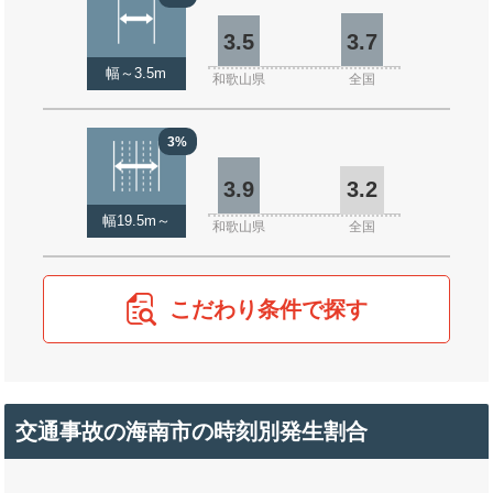
3.5
3.7
幅～3.5m
和歌山県
全国
3%
3.9
3.2
幅19.5m～
和歌山県
全国
こだわり条件で探す
交通事故の海南市の時刻別発生割合