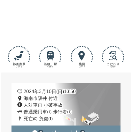
都道府県
沿線・駅
地図
こだわり
で探す
で探す
で探す
条件
2024年3月10日(日)13:50
海南市阪井 付近
人対車両 小破事故
普通乗用車
歩行者
(1)
(1)
死亡
負傷
(0)
(1)
他
他