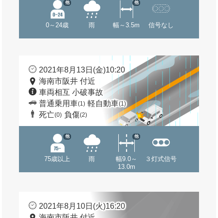
他
他
0～24歳
雨
幅～3.5m
信号なし
2021年8月13日(金)10:20
海南市阪井 付近
車両相互 小破事故
普通乗用車
軽自動車
(1)
(1)
死亡
負傷
(0)
(2)
他
他
75歳以上
雨
幅9.0～
３灯式信号
13.0m
2021年8月10日(火)16:20
海南市阪井 付近