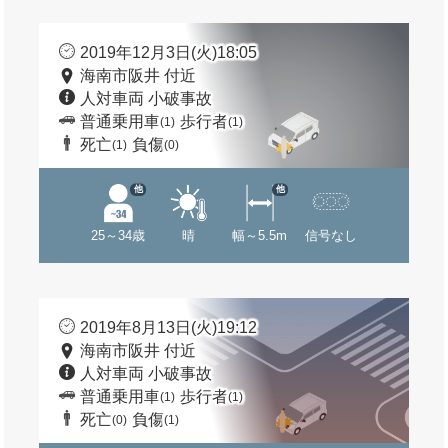
2019年12月3日(火)18:05
海南市阪井 付近
人対車両 小破事故
普通乗用車
歩行者
(1)
(1)
死亡
負傷
(1)
(0)
他
他
25～34歳
晴
幅～5.5m
信号なし
2019年8月13日(火)19:12
海南市阪井 付近
人対車両 小破事故
普通乗用車
歩行者
(1)
(1)
死亡
負傷
(0)
(1)