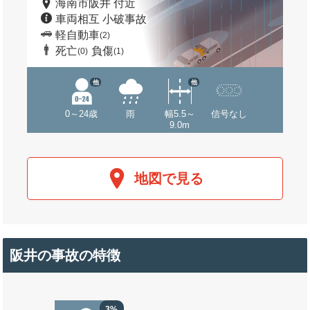
海南市阪井 付近
車両相互 小破事故
軽自動車
(2)
死亡
負傷
(0)
(1)
他
他
0～24歳
雨
幅5.5～
信号なし
9.0m
地図で見る
阪井の事故の特徴
3%