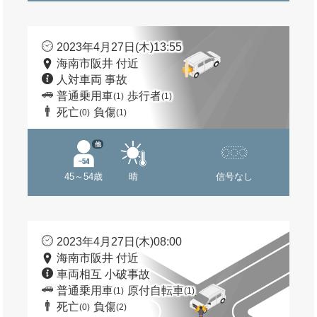
2023年4月27日(木)13:55
海南市阪井 付近
人対車両 事故
普通乗用車
歩行者
(1)
(1)
死亡
負傷
(0)
(1)
他
45～54歳
晴
信号なし
2023年4月27日(木)08:00
海南市阪井 付近
車両相互 小破事故
普通乗用車
原付自転車
(1)
(1)
死亡
負傷
(0)
(2)