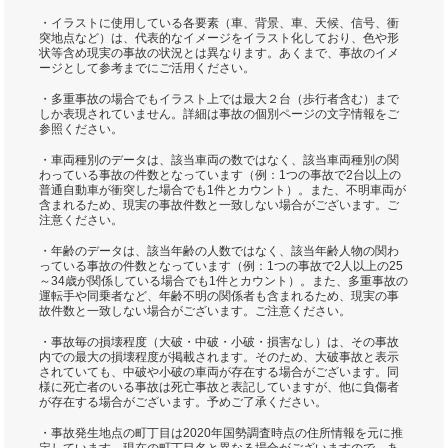
・イラストに使用している各要素（車、背景、車、天候、信号、衝
突地点など）は、代表的なイメージをイラスト化しており、色や形
状等含め現実の事故の状況とは異なります。あくまで、事故のイメ
ージとして参考までにご活用ください。
・多重事故の場合でもイラスト上では最大２台（歩行者含む）まで
しか表現されていません。詳細は事故の個別ページの文字情報をご
参照ください。
・車両種別のデータは、該当車両の数ではなく、該当車両種別の関
わっている事故の件数となっています（例：1つの事故で2台以上の
普通自動車が衝突した場合でも1件とカウント）。また、不明車両が
含まれるため、現実の事故件数と一致しない場合がございます。ご
注意ください。
・年齢のデータは、該当年齢の人数ではなく、該当年齢人物の関わ
っている事故の件数となっています（例：1つの事故で2人以上の25
～34歳が関係している場合でも1件とカウント）。また、多重事故の
運転手や同乗者など、年齢不明の関係者も含まれるため、現実の事
故件数と一致しない場合がございます。ご注意ください。
・事故毎の損壊程度（大破・中破・小破・損害なし）は、その事故
内での最大の損壊程度が掲載されます。そのため、大破事故と表示
されていても、中破や小破の車両が存在する場合がございます。同
様に死亡者のいる事故は死亡事故と表記していますが、他に負傷者
が存在する場合がございます。予めご了承ください。
・事故発生地点の町丁目は2020年国勢調査時点の住所情報を元に推