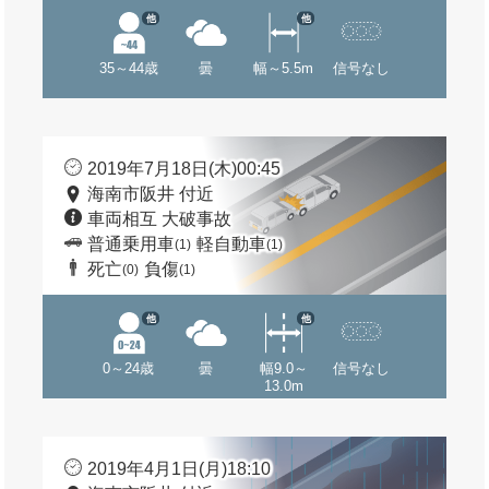
他
他
35～44歳
曇
幅～5.5m
信号なし
2019年7月18日(木)00:45
海南市阪井 付近
車両相互 大破事故
普通乗用車
軽自動車
(1)
(1)
死亡
負傷
(0)
(1)
他
他
0～24歳
曇
幅9.0～
信号なし
13.0m
2019年4月1日(月)18:10