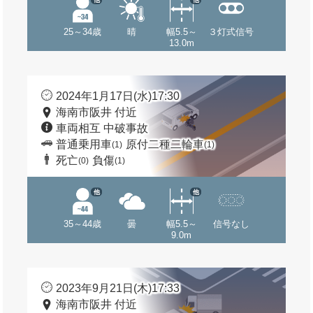
25～34歳
晴
幅5.5～
３灯式信号
13.0m
2024年1月17日(水)17:30
海南市阪井 付近
車両相互 中破事故
普通乗用車
原付二種二輪車
(1)
(1)
死亡
負傷
(0)
(1)
他
他
35～44歳
曇
幅5.5～
信号なし
9.0m
2023年9月21日(木)17:33
海南市阪井 付近