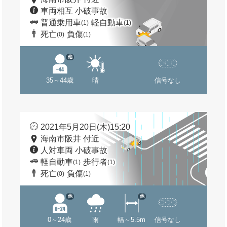
車両相互 小破事故
普通乗用車
軽自動車
(1)
(1)
死亡
負傷
(0)
(1)
他
35～44歳
晴
信号なし
2021年5月20日(木)15:20
海南市阪井 付近
人対車両 小破事故
軽自動車
歩行者
(1)
(1)
死亡
負傷
(0)
(1)
他
他
0～24歳
雨
幅～5.5m
信号なし