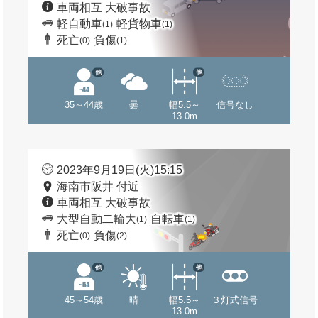
車両相互 大破事故
軽自動車
軽貨物車
(1)
(1)
死亡
負傷
(0)
(1)
他
他
35～44歳
曇
幅5.5～
信号なし
13.0m
2023年9月19日(火)15:15
海南市阪井 付近
車両相互 大破事故
大型自動二輪大
自転車
(1)
(1)
死亡
負傷
(0)
(2)
他
他
45～54歳
晴
幅5.5～
３灯式信号
13.0m