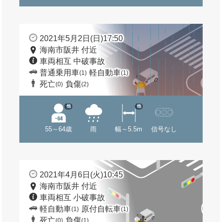
2021年5月2日(日)17:50
海南市阪井 付近
車両相互 中破事故
普通乗用車
軽自動車
(1)
(1)
死亡
負傷
(0)
(2)
他
他
55～64歳
雨
幅～5.5m
信号なし
2021年4月6日(火)10:45
海南市阪井 付近
車両相互 小破事故
軽自動車
原付自転車
(1)
(1)
死亡
負傷
(0)
(1)