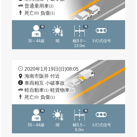
普通乗用車
(2)
死亡
負傷
(0)
(1)
他
他
35～44歳
晴
幅9.0～
３灯式信号
13.0m
2020年1月19日(日)08:05
海南市阪井 付近
車両相互 小破事故
軽自動車
軽貨物車
(1)
(1)
死亡
負傷
(0)
(1)
他
他
55～64歳
晴
幅5.5～
３灯式信号
9.0m