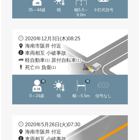
35～44歳
晴
幅5.5～
３灯式信号
9.0m
2020年12月3日(木)08:25
海南市阪井 付近
車両相互 小破事故
軽自動車
原付自転車
(1)
(1)
死亡
負傷
(0)
(1)
他
他
0～24歳
晴
幅～5.5m
信号なし
2020年5月26日(火)07:30
海南市阪井 付近
車両相互 小破事故