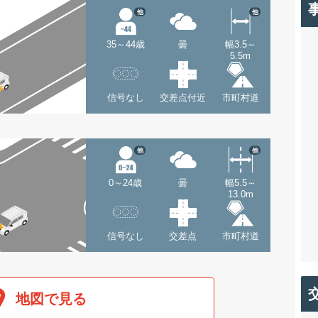
他
他
35～44歳
曇
幅3.5～
5.5m
信号なし
交差点付近
市町村道
他
他
0～24歳
曇
幅5.5～
13.0m
信号なし
交差点
市町村道
地図で見る