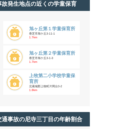
事故発生地点の近くの学童保育
旭ヶ丘第１学童保育所
香芝市旭ケ丘3-11-1
1.7km
旭ヶ丘第２学童保育所
香芝市旭ケ丘3-1-3
1.7km
上牧第二小学校学童保
育所
北葛城郡上牧町片岡台3-2
1.8km
交通事故の尼寺三丁目の年齢割合