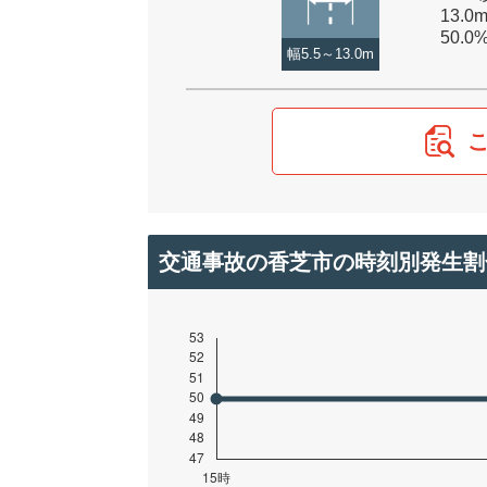
13.0
50.0
幅5.5～13.0m
交通事故の香芝市の時刻別発生割