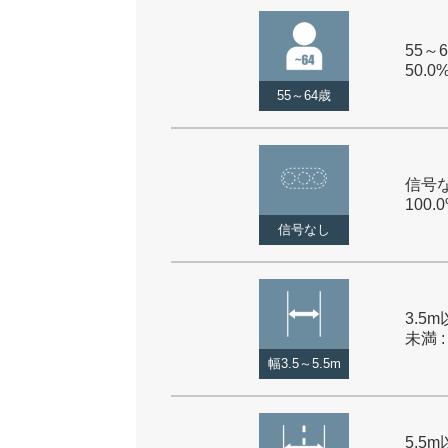
55～6
50.0
55～64歳
信号な
100.
信号なし
3.5m
未満 :
幅3.5～5.5m
5.5