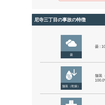
尼寺三丁目の事故の特徴
曇 : 1
曇
舗装（
100.
舗装（乾燥）