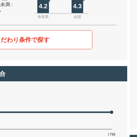
m未満 :
4.2
4.3
%
奈良県
全国
こだわり条件で探す
合