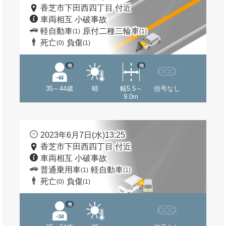
香芝市下田西四丁目 付近
車両相互 小破事故
軽自動車
原付二種二輪車
(1)
(1)
死亡
負傷
(0)
(1)
他
他
35～44歳
晴
幅5.5～
信号なし
9.0m
2023年6月7日(水)13:25
香芝市下田西四丁目 付近
車両相互 小破事故
普通乗用車
軽自動車
(1)
(1)
死亡
負傷
(0)
(1)
他