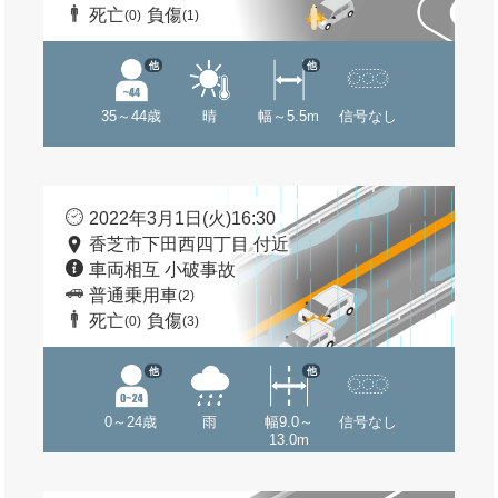
死亡
負傷
(0)
(1)
他
他
35～44歳
晴
幅～5.5m
信号なし
2022年3月1日(火)16:30
香芝市下田西四丁目 付近
車両相互 小破事故
普通乗用車
(2)
死亡
負傷
(0)
(3)
他
他
0～24歳
雨
幅9.0～
信号なし
13.0m