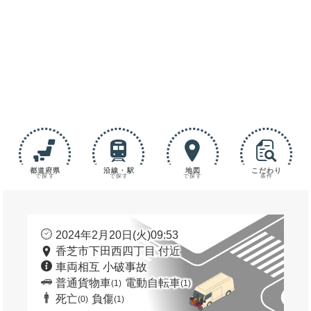
都道府県
沿線・駅
地図
こだわり
で探す
で探す
で探す
条件
2024年2月20日(火)09:53
香芝市下田西四丁目 付近
車両相互 小破事故
普通貨物車
電動自転車
(1)
(1)
死亡
負傷
(0)
(1)