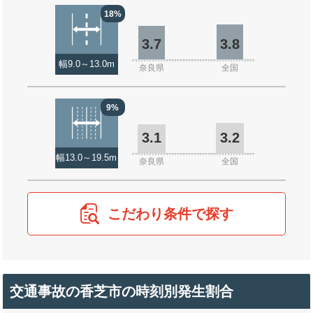
18%
3.7
3.8
幅9.0～13.0m
奈良県
全国
9%
3.1
3.2
幅13.0～19.5m
奈良県
全国
こだわり条件で探す
交通事故の香芝市の時刻別発生割合