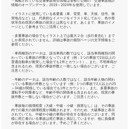
・掲載されている交通事故発生情報は警察庁公開の「交通事故統計
情報のオープンデータ」2019～2024年を使用しています。
・イラストに使用している各要素（車、背景、車、天候、信号、衝
突地点など）は、代表的なイメージをイラスト化しており、色や形
状等含め現実の事故の状況とは異なります。あくまで、事故のイメ
ージとして参考までにご活用ください。
・多重事故の場合でもイラスト上では最大２台（歩行者含む）まで
しか表現されていません。詳細は事故の個別ページの文字情報をご
参照ください。
・車両種別のデータは、該当車両の数ではなく、該当車両種別の関
わっている事故の件数となっています（例：1つの事故で2台以上の
普通自動車が衝突した場合でも1件とカウント）。また、不明車両が
含まれるため、現実の事故件数と一致しない場合がございます。ご
注意ください。
・年齢のデータは、該当年齢の人数ではなく、該当年齢人物の関わ
っている事故の件数となっています（例：1つの事故で2人以上の25
～34歳が関係している場合でも1件とカウント）。また、多重事故の
運転手や同乗者など、年齢不明の関係者も含まれるため、現実の事
故件数と一致しない場合がございます。ご注意ください。
・事故毎の損壊程度（大破・中破・小破・損害なし）は、その事故
内での最大の損壊程度が掲載されます。そのため、大破事故と表示
されていても、中破や小破の車両が存在する場合がございます。同
様に死亡者のいる事故は死亡事故と表記していますが、他に負傷者
が存在する場合がございます。予めご了承ください。