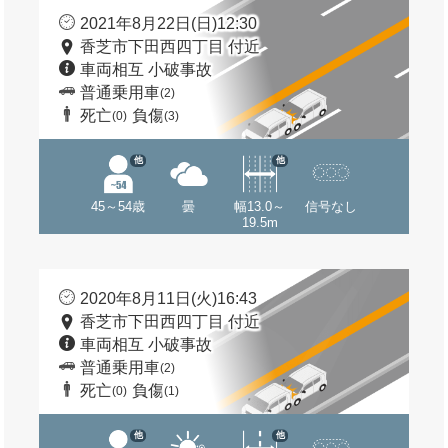
2021年8月22日(日)12:30
香芝市下田西四丁目 付近
車両相互 小破事故
普通乗用車
(2)
死亡
負傷
(0)
(3)
他
他
45～54歳
曇
幅13.0～
信号なし
19.5m
2020年8月11日(火)16:43
香芝市下田西四丁目 付近
車両相互 小破事故
普通乗用車
(2)
死亡
負傷
(0)
(1)
他
他