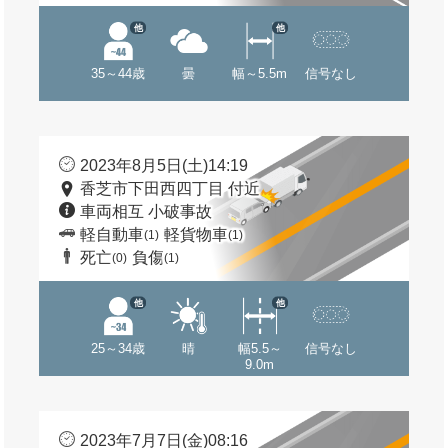
他
他
35～44歳
曇
幅～5.5m
信号なし
2023年8月5日(土)14:19
香芝市下田西四丁目 付近
車両相互 小破事故
軽自動車
軽貨物車
(1)
(1)
死亡
負傷
(0)
(1)
他
他
25～34歳
晴
幅5.5～
信号なし
9.0m
2023年7月7日(金)08:16