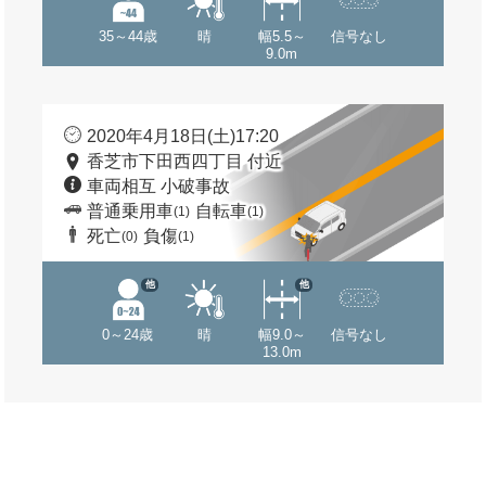
35～44歳
晴
幅5.5～
信号なし
9.0m
2020年4月18日(土)17:20
香芝市下田西四丁目 付近
車両相互 小破事故
普通乗用車
自転車
(1)
(1)
死亡
負傷
(0)
(1)
他
他
0～24歳
晴
幅9.0～
信号なし
13.0m