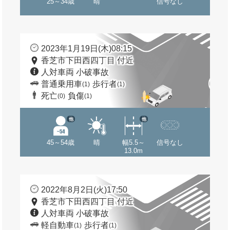
25～34歳
晴
信号なし
2023年1月19日(木)08:15
香芝市下田西四丁目 付近
人対車両 小破事故
普通乗用車
歩行者
(1)
(1)
死亡
負傷
(0)
(1)
他
他
45～54歳
晴
幅5.5～
信号なし
13.0m
2022年8月2日(火)17:50
香芝市下田西四丁目 付近
人対車両 小破事故
軽自動車
歩行者
(1)
(1)