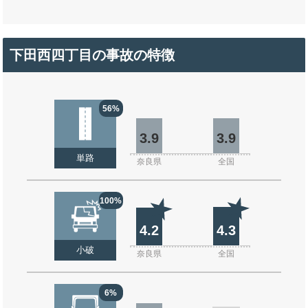
下田西四丁目の事故の特徴
56%
3.9
3.9
単路
奈良県
全国
100%
4.2
4.3
小破
奈良県
全国
6%