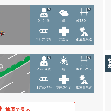
他
他
0～24歳
曇
幅13.0m～
３灯式信号
交差点
都道府県道
他
他
25～34歳
晴
幅19.5m～
３灯式信号
交差点付近
都道府県道
地図で見る