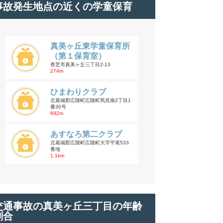
事故発生地点の近くの学童保育
真美ヶ丘東学童保育所
（第１保育室）
香芝市真美ヶ丘三丁目2-13
274m
ひまわりクラブ
北葛城郡広陵町広陵町馬見南2丁目1
番30号
692m
あすなろ第二クラブ
北葛城郡広陵町広陵町大字平尾533
番地
1.1km
交通事故の真美ヶ丘三丁目の年齢
割合