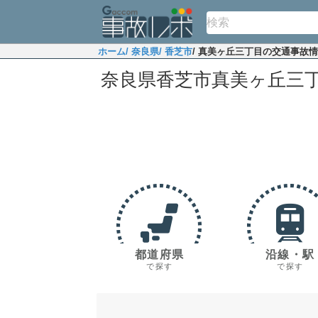
ホーム
/ 奈良県
/ 香芝市
/ 真美ヶ丘三丁目の交通事故
奈良県香芝市真美ヶ丘三
都道府県
沿線・駅
で探す
で探す