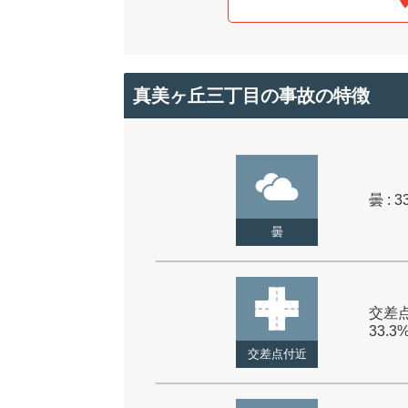
真美ヶ丘三丁目の事故の特徴
曇 : 3
曇
交差点
33.3
交差点付近