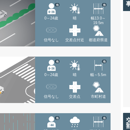
他
他
0～24歳
晴
幅13.0～
19.5m
信号なし
交差点付近
都道府県道
他
他
0～24歳
晴
幅～5.5m
信号なし
交差点
市町村道
他
他