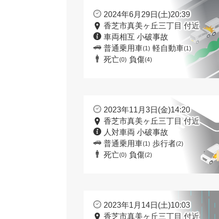
2024年6月29日(土)20:39
香芝市真美ヶ丘三丁目 付近
車両相互 小破事故
普通乗用車
軽自動車
(1)
(1)
死亡
負傷
(0)
(4)
2023年11月3日(金)14:20
香芝市真美ヶ丘三丁目 付近
人対車両 小破事故
普通乗用車
歩行者
(1)
(2)
死亡
負傷
(0)
(2)
2023年1月14日(土)10:03
香芝市真美ヶ丘三丁目 付近