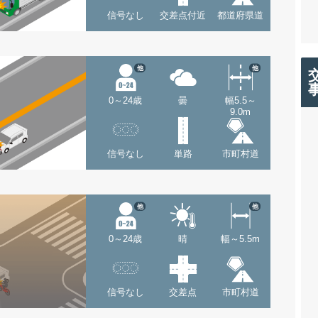
信号なし
交差点付近
都道府県道
他
他
0～24歳
曇
幅5.5～
9.0m
信号なし
単路
市町村道
他
他
0～24歳
晴
幅～5.5m
信号なし
交差点
市町村道