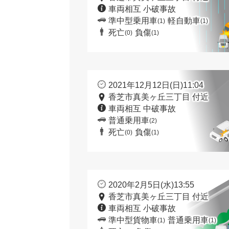
車両相互 小破事故
準中型乗用車
軽自動車
(1)
(1)
死亡
負傷
(0)
(1)
2021年12月12日(日)11:04
香芝市真美ヶ丘三丁目 付近
車両相互 中破事故
普通乗用車
(2)
死亡
負傷
(0)
(1)
2020年2月5日(水)13:55
香芝市真美ヶ丘三丁目 付近
車両相互 小破事故
準中型貨物車
普通乗用車
(1)
(1)