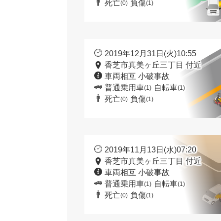
死亡
負傷
(0)
(1)
2019年12月31日(火)10:55
香芝市真美ヶ丘三丁目 付近
車両相互 小破事故
普通乗用車
自転車
(1)
(1)
死亡
負傷
(0)
(1)
2019年11月13日(水)07:20
香芝市真美ヶ丘三丁目 付近
車両相互 小破事故
普通乗用車
自転車
(1)
(1)
死亡
負傷
(0)
(1)