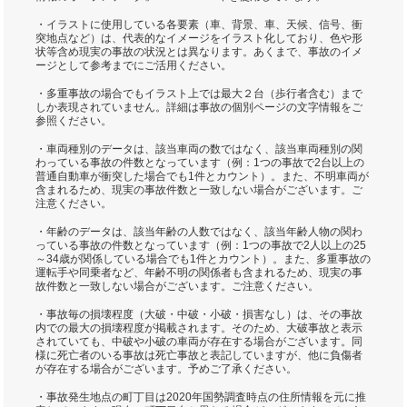
・イラストに使用している各要素（車、背景、車、天候、信号、衝
突地点など）は、代表的なイメージをイラスト化しており、色や形
状等含め現実の事故の状況とは異なります。あくまで、事故のイメ
ージとして参考までにご活用ください。
・多重事故の場合でもイラスト上では最大２台（歩行者含む）まで
しか表現されていません。詳細は事故の個別ページの文字情報をご
参照ください。
・車両種別のデータは、該当車両の数ではなく、該当車両種別の関
わっている事故の件数となっています（例：1つの事故で2台以上の
普通自動車が衝突した場合でも1件とカウント）。また、不明車両が
含まれるため、現実の事故件数と一致しない場合がございます。ご
注意ください。
・年齢のデータは、該当年齢の人数ではなく、該当年齢人物の関わ
っている事故の件数となっています（例：1つの事故で2人以上の25
～34歳が関係している場合でも1件とカウント）。また、多重事故の
運転手や同乗者など、年齢不明の関係者も含まれるため、現実の事
故件数と一致しない場合がございます。ご注意ください。
・事故毎の損壊程度（大破・中破・小破・損害なし）は、その事故
内での最大の損壊程度が掲載されます。そのため、大破事故と表示
されていても、中破や小破の車両が存在する場合がございます。同
様に死亡者のいる事故は死亡事故と表記していますが、他に負傷者
が存在する場合がございます。予めご了承ください。
・事故発生地点の町丁目は2020年国勢調査時点の住所情報を元に推