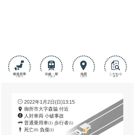
都道府県
沿線・駅
地図
こだわり
で探す
で探す
で探す
条件
2022年1月2日(日)13:15
御所市大字森脇 付近
人対車両 小破事故
普通乗用車
歩行者
(1)
(1)
死亡
負傷
(0)
(1)