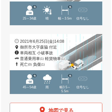
他
他
25～34歳
晴
幅～3.5m
信号なし
2021年6月25日(金)14:08
御所市大字森脇 付近
車両相互 小破事故
普通乗用車
軽貨物車
(1)
(1)
死亡
負傷
(0)
(1)
他
他
45～54歳
雨
幅3.5～
信号なし
5.5m
地図で見る