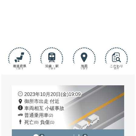
都道府県
沿線・駅
地図
こだわり
で探す
で探す
で探す
条件
2023年10月20日(金)19:09
御所市出走 付近
車両相互 小破事故
普通乗用車
(2)
死亡
負傷
(0)
(1)
他
他