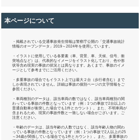
本ページについて
・掲載されている交通事故発生情報は警察庁公開の「交通事故統計
情報のオープンデータ」2019～2024年を使用しています。
・イラストに使用している各要素（車、背景、車、天候、信号、衝
突地点など）は、代表的なイメージをイラスト化しており、色や形
状等含め現実の事故の状況とは異なります。あくまで、事故のイメ
ージとして参考までにご活用ください。
・多重事故の場合でもイラスト上では最大２台（歩行者含む）まで
しか表現されていません。詳細は事故の個別ページの文字情報をご
参照ください。
・車両種別のデータは、該当車両の数ではなく、該当車両種別の関
わっている事故の件数となっています（例：1つの事故で2台以上の
普通自動車が衝突した場合でも1件とカウント）。また、不明車両が
含まれるため、現実の事故件数と一致しない場合がございます。ご
注意ください。
・年齢のデータは、該当年齢の人数ではなく、該当年齢人物の関わ
っている事故の件数となっています（例：1つの事故で2人以上の25
～34歳が関係している場合でも1件とカウント）。また、多重事故の