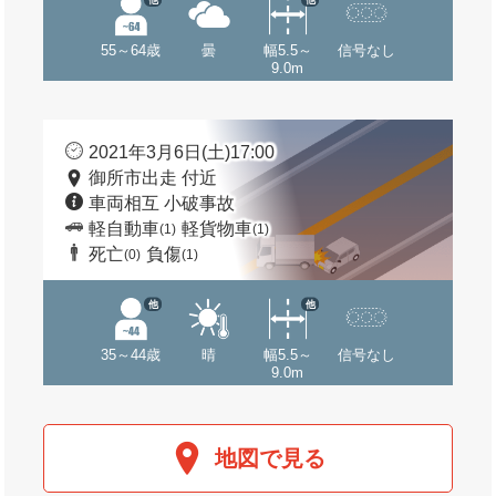
55～64歳
曇
幅5.5～
信号なし
9.0m
2021年3月6日(土)17:00
御所市出走 付近
車両相互 小破事故
軽自動車
軽貨物車
(1)
(1)
死亡
負傷
(0)
(1)
他
他
35～44歳
晴
幅5.5～
信号なし
9.0m
地図で見る