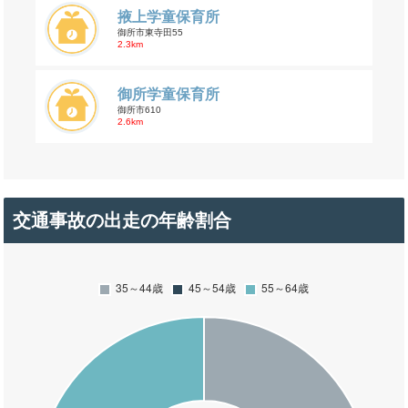
掖上学童保育所
御所市東寺田55
2.3km
御所学童保育所
御所市610
2.6km
交通事故の出走の年齢割合