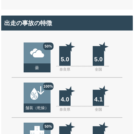
出走の事故の特徴
50%
5.0
5.0
曇
奈良県
全国
100%
4.0
4.1
舗装（乾燥）
奈良県
全国
50%