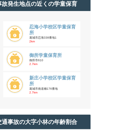
事故発生地点の近くの学童保育
忍海小学校区学童保育
所
葛城市忍海338番地1
2km
御所学童保育所
御所市610
2.7km
新庄小学校区学童保育
所
葛城市南道穗176番地
2.7km
交通事故の大字小林の年齢割合