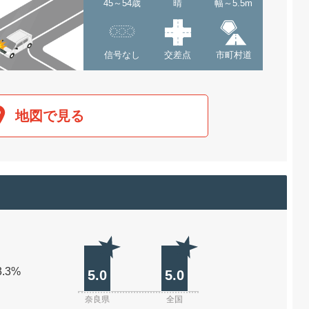
45～54歳
晴
幅～5.5m
信号なし
交差点
市町村道
地図で見る
3.3%
5.0
5.0
奈良県
全国