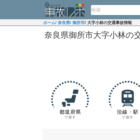
ホーム
/ 奈良県
/ 御所市
/ 大字小林の交通事故情報
奈良県御所市大字小林の
都道府県
沿線・駅
で探す
で探す