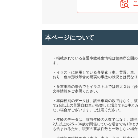
本ページについて
・掲載されている交通事故発生情報は警察庁公開の「
す。
・イラストに使用している各要素（車、背景、車、
おり、色や形状等含め現実の事故の状況とは異なり
・多重事故の場合でもイラスト上では最大２台（歩
文字情報をご参照ください。
・車両種別のデータは、該当車両の数ではなく、該
で2台以上の普通自動車が衝突した場合でも1件と
ない場合がございます。ご注意ください。
・年齢のデータは、該当年齢の人数ではなく、該当
2人以上の25～34歳が関係している場合でも1件
も含まれるため、現実の事故件数と一致しない場合