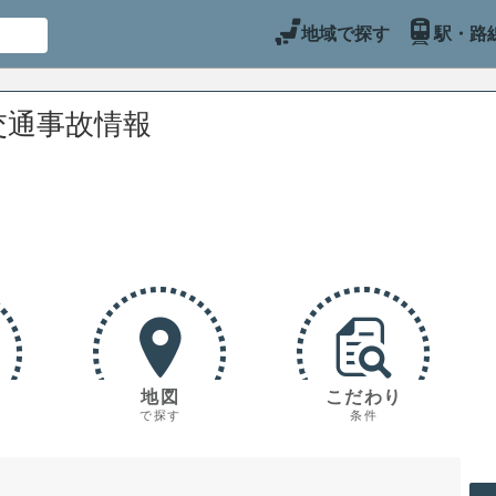
地域で探す
駅・路
交通事故情報
地図
こだわり
で探す
条件