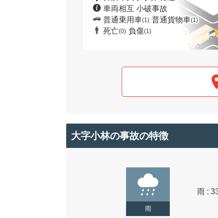
車両相互 小破事故
普通乗用車
普通貨物車
(1)
(1)
死亡
負傷
(0)
(1)
大字小林の事故の特徴
雨 : 3
雨