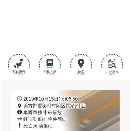
都道府県
沿線・駅
地図
こだわり
で探す
で探す
で探す
条件
2019年10月15日(火)06:50
美方郡香美町村岡区長須 付近
車両単独 中破事故
軽自動車
物件等
(1)
(1)
死亡
負傷
(0)
(1)