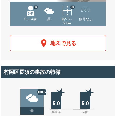
他
他
0～24歳
曇
幅5.5～
信号なし
9.0m
地図で見る
村岡区長須の事故の特徴
100%
5.0
5.0
曇
兵庫県
全国