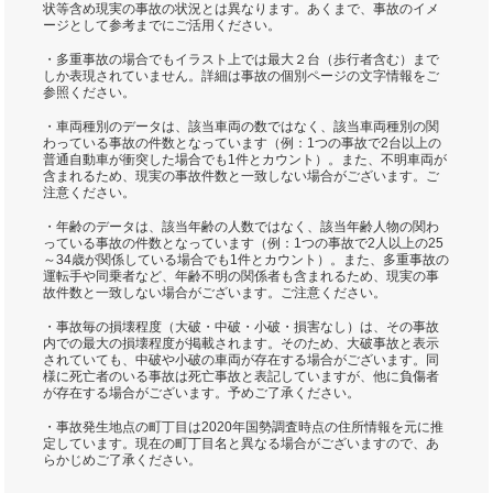
状等含め現実の事故の状況とは異なります。あくまで、事故のイメ
ージとして参考までにご活用ください。
・多重事故の場合でもイラスト上では最大２台（歩行者含む）まで
しか表現されていません。詳細は事故の個別ページの文字情報をご
参照ください。
・車両種別のデータは、該当車両の数ではなく、該当車両種別の関
わっている事故の件数となっています（例：1つの事故で2台以上の
普通自動車が衝突した場合でも1件とカウント）。また、不明車両が
含まれるため、現実の事故件数と一致しない場合がございます。ご
注意ください。
・年齢のデータは、該当年齢の人数ではなく、該当年齢人物の関わ
っている事故の件数となっています（例：1つの事故で2人以上の25
～34歳が関係している場合でも1件とカウント）。また、多重事故の
運転手や同乗者など、年齢不明の関係者も含まれるため、現実の事
故件数と一致しない場合がございます。ご注意ください。
・事故毎の損壊程度（大破・中破・小破・損害なし）は、その事故
内での最大の損壊程度が掲載されます。そのため、大破事故と表示
されていても、中破や小破の車両が存在する場合がございます。同
様に死亡者のいる事故は死亡事故と表記していますが、他に負傷者
が存在する場合がございます。予めご了承ください。
・事故発生地点の町丁目は2020年国勢調査時点の住所情報を元に推
定しています。現在の町丁目名と異なる場合がございますので、あ
らかじめご了承ください。