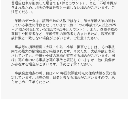
普通自動車が衝突した場合でも1件とカウント）。また、不明車両が
含まれるため、現実の事故件数と一致しない場合がございます。ご
注意ください。
・年齢のデータは、該当年齢の人数ではなく、該当年齢人物の関わ
っている事故の件数となっています（例：1つの事故で2人以上の25
～34歳が関係している場合でも1件とカウント）。また、多重事故の
運転手や同乗者など、年齢不明の関係者も含まれるため、現実の事
故件数と一致しない場合がございます。ご注意ください。
・事故毎の損壊程度（大破・中破・小破・損害なし）は、その事故
内での最大の損壊程度が掲載されます。そのため、大破事故と表示
されていても、中破や小破の車両が存在する場合がございます。同
様に死亡者のいる事故は死亡事故と表記していますが、他に負傷者
が存在する場合がございます。予めご了承ください。
・事故発生地点の町丁目は2020年国勢調査時点の住所情報を元に推
定しています。現在の町丁目名と異なる場合がございますので、あ
らかじめご了承ください。