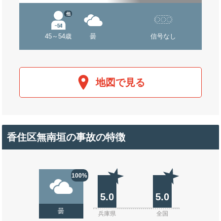
他
45～54歳
曇
信号なし
地図で見る
香住区無南垣の事故の特徴
100%
5.0
5.0
曇
兵庫県
全国