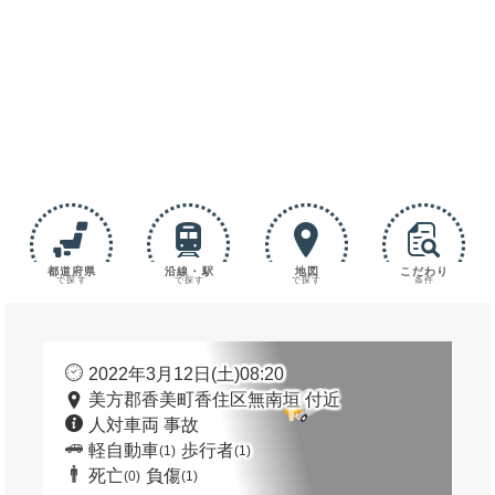
都道府県
沿線・駅
地図
こだわり
で探す
で探す
で探す
条件
2022年3月12日(土)08:20
美方郡香美町香住区無南垣 付近
人対車両 事故
軽自動車
歩行者
(1)
(1)
死亡
負傷
(0)
(1)