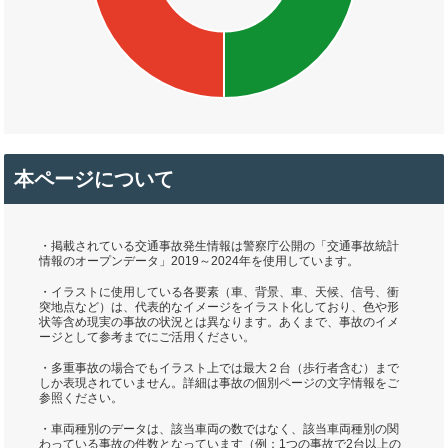
本ページについて
・掲載されている交通事故発生情報は警察庁公開の「交通事故統計
情報のオープンデータ」2019～2024年を使用しています。
・イラストに使用している各要素（車、背景、車、天候、信号、衝
突地点など）は、代表的なイメージをイラスト化しており、色や形
状等含め現実の事故の状況とは異なります。あくまで、事故のイメ
ージとして参考までにご活用ください。
・多重事故の場合でもイラスト上では最大２台（歩行者含む）まで
しか表現されていません。詳細は事故の個別ページの文字情報をご
参照ください。
・車両種別のデータは、該当車両の数ではなく、該当車両種別の関
わっている事故の件数となっています（例：1つの事故で2台以上の