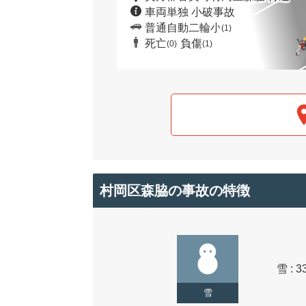
車両単独 小破事故
普通自動二輪小
(1)
死亡
負傷
(0)
(1)
村岡区森脇の事故の特徴
雪 : 3
雪