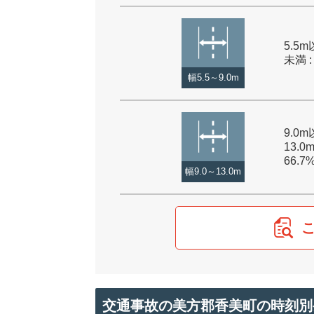
5.5m
未満 :
幅5.5～9.0m
9.0
13.0
66.7
幅9.0～13.0m
交通事故の美方郡香美町の時刻別