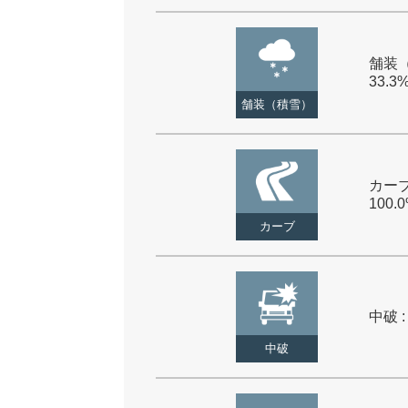
舗装（
33.3
舗装（積雪）
カーブ
100.
カーブ
中破 :
中破