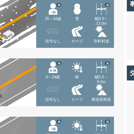
他
他
25～34歳
雪
幅9.0～
13.0m
信号なし
カーブ
市町村道
他
他
0～24歳
晴
幅5.5～
9.0m
信号なし
カーブ
都道府県道
他
他