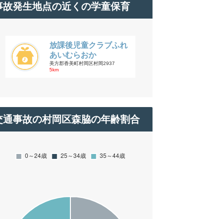
事故発生地点の近くの学童保育
放課後児童クラブふれ
あいむらおか
美方郡香美町村岡区村岡2937
5km
交通事故の村岡区森脇の年齢割合