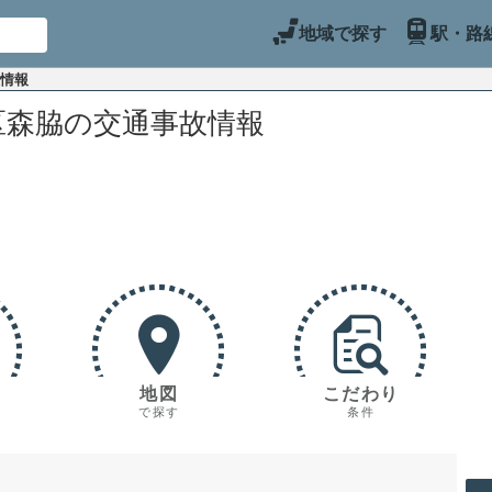
地域で探す
駅・路
故情報
区森脇の交通事故情報
地図
こだわり
で探す
条件