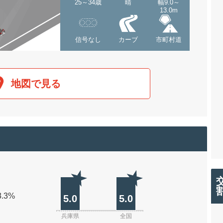
25～34歳
晴
幅9.0～
13.0m
信号なし
カーブ
市町村道
地図で見る
3.3%
5.0
5.0
兵庫県
全国