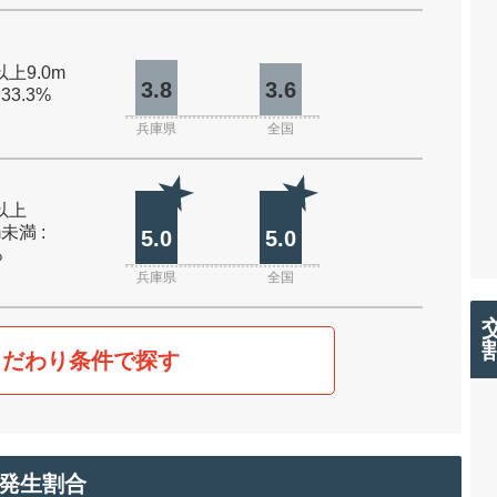
以上9.0m
3.8
3.6
 33.3%
兵庫県
全国
m以上
m未満 :
5.0
5.0
%
兵庫県
全国
こだわり条件で探す
発生割合