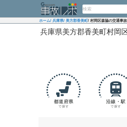
ホーム
/ 兵庫県
/ 美方郡香美町
/ 村岡区森脇の交通事
兵庫県美方郡香美町村岡
都道府県
沿線・駅
で探す
で探す