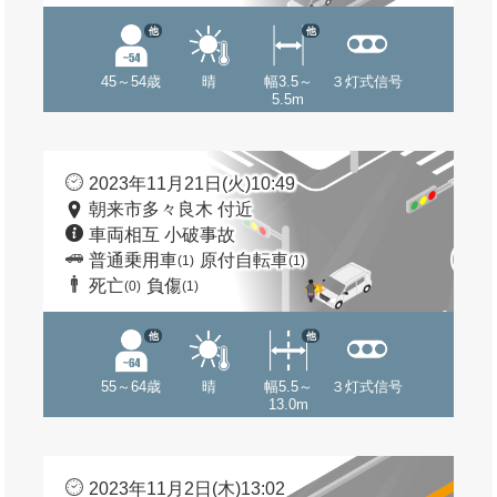
他
他
45～54歳
晴
幅3.5～
３灯式信号
5.5m
2023年11月21日(火)10:49
朝来市多々良木 付近
車両相互 小破事故
普通乗用車
原付自転車
(1)
(1)
死亡
負傷
(0)
(1)
他
他
55～64歳
晴
幅5.5～
３灯式信号
13.0m
2023年11月2日(木)13:02