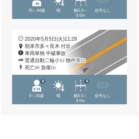
35～44歳
晴
幅5.5～
信号なし
9.0m
2020年5月5日(火)11:29
朝来市多々良木 付近
車両単独 中破事故
普通自動二輪小
物件等
(1)
(1)
死亡
負傷
(0)
(1)
他
他
0～24歳
晴
幅5.5～
信号なし
9.0m