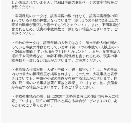
しか表現されていません。詳細は事故の個別ページの文字情報をご
参照ください。
・車両種別のデータは、該当車両の数ではなく、該当車両種別の関
わっている事故の件数となっています（例：1つの事故で2台以上の
普通自動車が衝突した場合でも1件とカウント）。また、不明車両が
含まれるため、現実の事故件数と一致しない場合がございます。ご
注意ください。
・年齢のデータは、該当年齢の人数ではなく、該当年齢人物の関わ
っている事故の件数となっています（例：1つの事故で2人以上の25
～34歳が関係している場合でも1件とカウント）。また、多重事故の
運転手や同乗者など、年齢不明の関係者も含まれるため、現実の事
故件数と一致しない場合がございます。ご注意ください。
・事故毎の損壊程度（大破・中破・小破・損害なし）は、その事故
内での最大の損壊程度が掲載されます。そのため、大破事故と表示
されていても、中破や小破の車両が存在する場合がございます。同
様に死亡者のいる事故は死亡事故と表記していますが、他に負傷者
が存在する場合がございます。予めご了承ください。
・事故発生地点の町丁目は2020年国勢調査時点の住所情報を元に推
定しています。現在の町丁目名と異なる場合がございますので、あ
らかじめご了承ください。