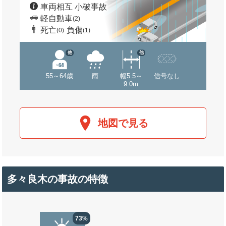
車両相互 小破事故
軽自動車
(2)
死亡
負傷
(0)
(1)
他
他
55～64歳
雨
幅5.5～
信号なし
9.0m
地図で見る
多々良木の事故の特徴
73%