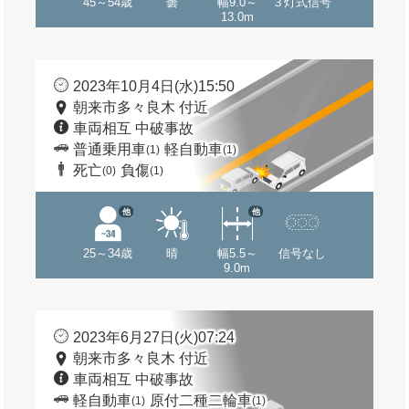
45～54歳
曇
幅9.0～
３灯式信号
13.0m
2023年10月4日(水)15:50
朝来市多々良木 付近
車両相互 中破事故
普通乗用車
軽自動車
(1)
(1)
死亡
負傷
(0)
(1)
他
他
25～34歳
晴
幅5.5～
信号なし
9.0m
2023年6月27日(火)07:24
朝来市多々良木 付近
車両相互 中破事故
軽自動車
原付二種二輪車
(1)
(1)