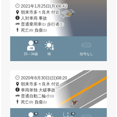
2021年1月25日(月)06:42
朝来市多々良木 付近
人対車両 事故
普通乗用車
歩行者
(1)
(1)
死亡
負傷
(0)
(1)
他
25～34歳
晴
信号なし
2020年8月30日(日)08:20
朝来市多々良木 付近
車両単独 大破事故
普通自動二輪小
(1)
死亡
負傷
(0)
(1)
他
他