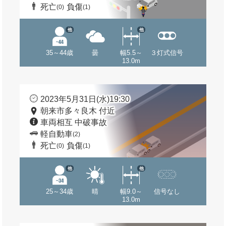
死亡
負傷
(0)
(1)
他
他
35～44歳
曇
幅5.5～
３灯式信号
13.0m
2023年5月31日(水)19:30
朝来市多々良木 付近
車両相互 中破事故
軽自動車
(2)
死亡
負傷
(0)
(1)
他
他
25～34歳
晴
幅9.0～
信号なし
13.0m