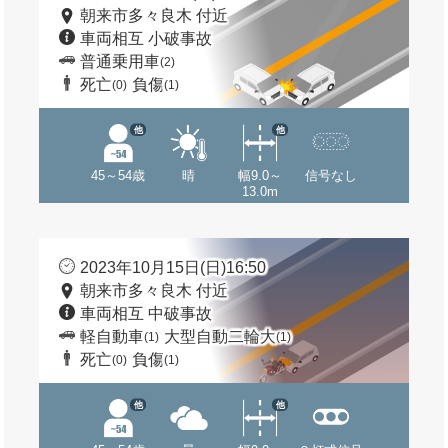
朝来市多々良木 付近
車両相互 小破事故
普通乗用車
(2)
死亡
負傷
(0)
(1)
他
他
45～54歳
晴
幅9.0～
信号なし
13.0m
2023年10月15日(日)16:50
朝来市多々良木 付近
車両相互 中破事故
軽自動車
大型自動二輪大
(1)
(1)
死亡
負傷
(0)
(1)
他
他