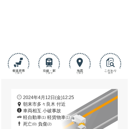
都道府県
沿線・駅
地図
こだわり
で探す
で探す
で探す
条件
2024年4月12日(金)12:25
朝来市多々良木 付近
車両相互 小破事故
軽自動車
軽貨物車
(1)
(1)
死亡
負傷
(0)
(2)