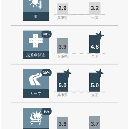
2.9
3.2
晴
兵庫県
全国
40%
3.9
4.8
交差点付近
兵庫県
全国
30%
5.0
5.0
カーブ
兵庫県
全国
9%
3.6
3.7