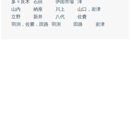
多々良木
石田
伊由市場
澤
山内
納座
川上
山口，岩津
立野
新井
八代
佐嚢
羽渕，佐嚢，田路
羽渕
田路
岩津