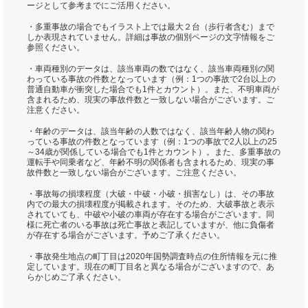
ージとして参考までにご活用ください。
・多重事故の場合でもイラスト上では最大２台（歩行者含む）まで
しか表現されていません。詳細は事故の個別ページの文字情報をご
参照ください。
・車両種別のデータは、該当車両の数ではなく、該当車両種別の関
わっている事故の件数となっています（例：1つの事故で2台以上の
普通自動車が衝突した場合でも1件とカウント）。また、不明車両が
含まれるため、現実の事故件数と一致しない場合がございます。ご
注意ください。
・年齢のデータは、該当年齢の人数ではなく、該当年齢人物の関わ
っている事故の件数となっています（例：1つの事故で2人以上の25
～34歳が関係している場合でも1件とカウント）。また、多重事故の
運転手や同乗者など、年齢不明の関係者も含まれるため、現実の事
故件数と一致しない場合がございます。ご注意ください。
・事故毎の損壊程度（大破・中破・小破・損害なし）は、その事故
内での最大の損壊程度が掲載されます。そのため、大破事故と表示
されていても、中破や小破の車両が存在する場合がございます。同
様に死亡者のいる事故は死亡事故と表記していますが、他に負傷者
が存在する場合がございます。予めご了承ください。
・事故発生地点の町丁目は2020年国勢調査時点の住所情報を元に推
定しています。現在の町丁目名と異なる場合がございますので、あ
らかじめご了承ください。