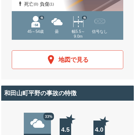
死亡
負傷
(0)
(1)
他
他
45～54歳
曇
幅5.5～
信号なし
9.0m
地図で見る
和田山町平野の事故の特徴
33%
4.5
4.0