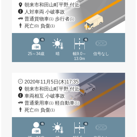
朝来市和田山町平野 付近
人対車両 小破事故
普通貨物車
歩行者
(1)
(1)
死亡
負傷
(0)
(1)
他
他
25～34歳
晴
幅9.0～
信号なし
13.0m
2020年11月5日(木)17:35
朝来市和田山町平野 付近
車両相互 小破事故
普通乗用車
軽自動車
(1)
(1)
死亡
負傷
(0)
(1)
他
他