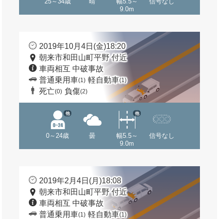
25～34歳
晴
幅5.5～
信号なし
9.0m
2019年10月4日(金)18:20
朝来市和田山町平野 付近
車両相互 中破事故
普通乗用車
軽自動車
(1)
(1)
死亡
負傷
(0)
(2)
他
他
0～24歳
曇
幅5.5～
信号なし
9.0m
2019年2月4日(月)18:08
朝来市和田山町平野 付近
車両相互 中破事故
普通乗用車
軽自動車
(1)
(1)