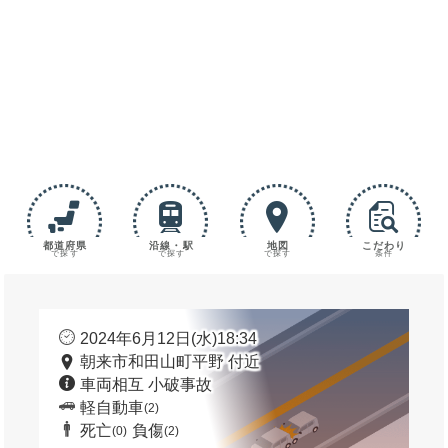
都道府県
沿線・駅
地図
こだわり
で探す
で探す
で探す
条件
2024年6月12日(水)18:34
朝来市和田山町平野 付近
車両相互 小破事故
軽自動車
(2)
死亡
負傷
(0)
(2)