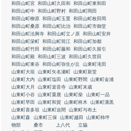
和田山町宮
和田山町久田和
和田山町東和田
和田山町中
和田山町野村
和田山町岡田
和田山町柳原
和田山町玉置
和田山町枚田岡
和田山町桑原
和田山町比治
和田山町市御堂
和田山町法興寺
和田山町立ノ原
和田山町安井
和田山町栄町
和田山町筒江
和田山町加都
和田山町竹田
和田山町藤和
和田山町久留引
和田山町殿
和田山町三波
和田山町久世田
和田山町東谷
和田山町弥生が丘
山東町滝田
山東町大垣
山東町矢名瀬町
山東町新堂
山東町大内
山東町塩田
山東町野間
山東町金浦
山東町大月
山東町楽音寺
山東町末歳
山東町小谷
山東町粟鹿
山東町柴
山東町一品
山東町早田
山東町和賀
山東町柊木
山東町溝黒
山東町喜多垣
山東町迫間
山東町与布土
山東町森
山東町三保
山東町越田
山東町柿坪
物部
桑市
上八代
立脇