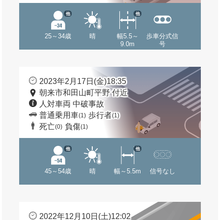
他
他
25～34歳
晴
幅5.5～
歩車分式信
9.0m
号
2023年2月17日(金)18:35
朝来市和田山町平野 付近
人対車両 中破事故
普通乗用車
歩行者
(1)
(1)
死亡
負傷
(0)
(1)
他
他
45～54歳
晴
幅～5.5m
信号なし
2022年12月10日(土)12:02