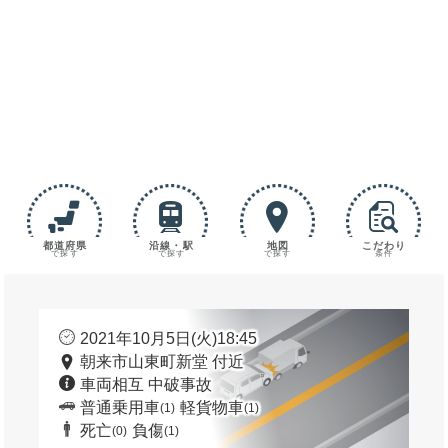
都道府県
沿線・駅
地図
こだわり
で探す
で探す
で探す
条件
2021年10月5日(火)18:45
朝来市山東町新堂 付近
車両相互 中破事故
普通乗用車
軽貨物車
(1)
(1)
死亡
負傷
(0)
(1)