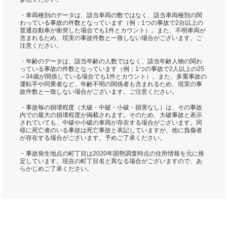
・車両種別のデータは、該当車両の数ではなく、該当車両種別の関
わっている事故の件数となっています（例：1つの事故で2台以上の
普通自動車が衝突した場合でも1件とカウント）。また、不明車両が
含まれるため、現実の事故件数と一致しない場合がございます。ご
注意ください。
・年齢のデータは、該当年齢の人数ではなく、該当年齢人物の関わ
っている事故の件数となっています（例：1つの事故で2人以上の25
～34歳が関係している場合でも1件とカウント）。また、多重事故の
運転手や同乗者など、年齢不明の関係者も含まれるため、現実の事
故件数と一致しない場合がございます。ご注意ください。
・事故毎の損壊程度（大破・中破・小破・損害なし）は、その事故
内での最大の損壊程度が掲載されます。そのため、大破事故と表示
されていても、中破や小破の車両が存在する場合がございます。同
様に死亡者のいる事故は死亡事故と表記していますが、他に負傷者
が存在する場合がございます。予めご了承ください。
・事故発生地点の町丁目は2020年国勢調査時点の住所情報を元に推
定しています。現在の町丁目名と異なる場合がございますので、あ
らかじめご了承ください。