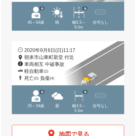
他
他
45～54歳
晴
幅5.5～
信号なし
9.0m
2020年9月6日(日)11:17
朝来市山東町新堂 付近
車両相互 中破事故
軽自動車
(2)
死亡
負傷
(0)
(4)
他
他
25～34歳
曇
幅3.5～
信号なし
5.5m
地図で見る