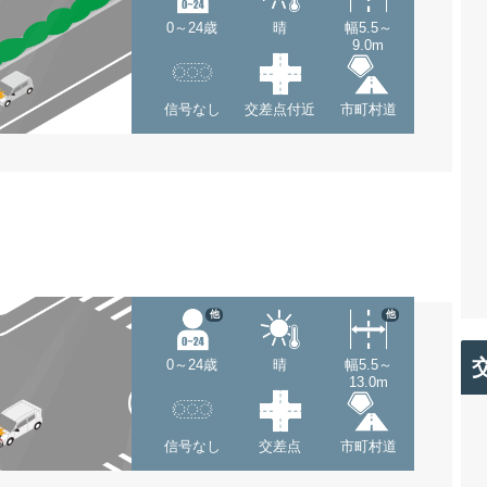
0～24歳
晴
幅5.5～
9.0m
信号なし
交差点付近
市町村道
他
他
0～24歳
晴
幅5.5～
13.0m
信号なし
交差点
市町村道