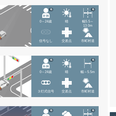
他
他
0～24歳
晴
幅5.5～
13.0m
信号なし
交差点
市町村道
他
他
0～24歳
晴
幅～5.5m
３灯式信号
交差点
市町村道
他
他