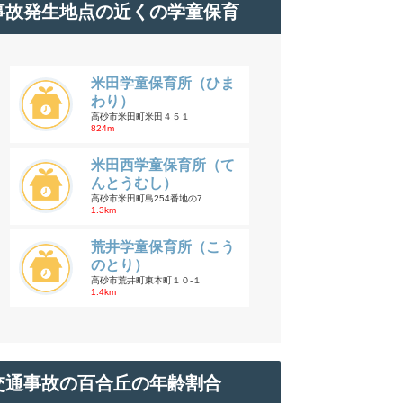
事故発生地点の近くの学童保育
米田学童保育所（ひま
わり）
高砂市米田町米田４５１
824m
米田西学童保育所（て
んとうむし）
高砂市米田町島254番地の7
1.3km
荒井学童保育所（こう
のとり）
高砂市荒井町東本町１０-１
1.4km
交通事故の百合丘の年齢割合