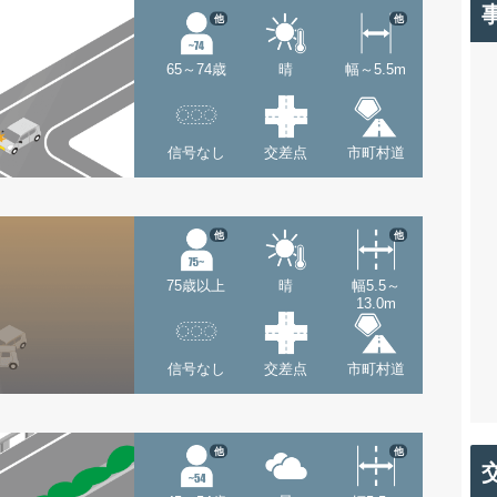
他
他
65～74歳
晴
幅～5.5m
信号なし
交差点
市町村道
他
他
75歳以上
晴
幅5.5～
13.0m
信号なし
交差点
市町村道
他
他