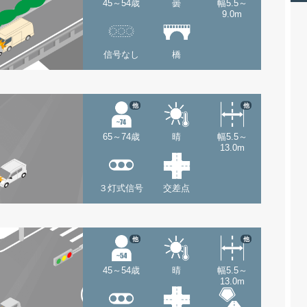
45～54歳
曇
幅5.5～
9.0m
信号なし
橋
他
他
65～74歳
晴
幅5.5～
13.0m
３灯式信号
交差点
他
他
45～54歳
晴
幅5.5～
13.0m