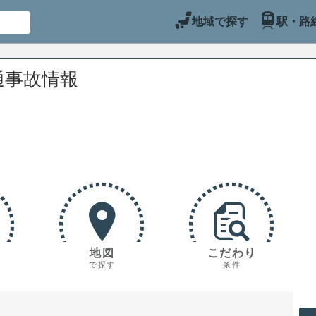
地域で探す
駅・路
通事故情報
地図
こだわり
で探す
条件