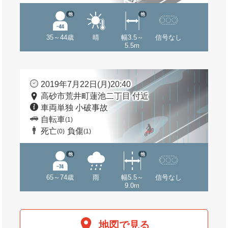
他
他
35～44歳
晴
幅3.5～
信号なし
5.5m
2019年7月22日(月)20:40
高砂市荒井町蓮池二丁目 付近
車両単独 小破事故
自転車
(1)
死亡
負傷
(0)
(1)
他
他
65～74歳
雨
幅5.5～
信号なし
9.0m
地図で見る