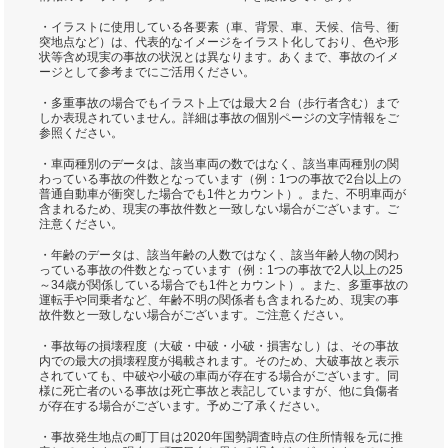
・イラストに使用している各要素（車、背景、車、天候、信号、衝
突地点など）は、代表的なイメージをイラスト化しており、色や形
状等含め現実の事故の状況とは異なります。あくまで、事故のイメ
ージとして参考までにご活用ください。
・多重事故の場合でもイラスト上では最大２台（歩行者含む）まで
しか表現されていません。詳細は事故の個別ページの文字情報をご
参照ください。
・車両種別のデータは、該当車両の数ではなく、該当車両種別の関
わっている事故の件数となっています（例：1つの事故で2台以上の
普通自動車が衝突した場合でも1件とカウント）。また、不明車両が
含まれるため、現実の事故件数と一致しない場合がございます。ご
注意ください。
・年齢のデータは、該当年齢の人数ではなく、該当年齢人物の関わ
っている事故の件数となっています（例：1つの事故で2人以上の25
～34歳が関係している場合でも1件とカウント）。また、多重事故の
運転手や同乗者など、年齢不明の関係者も含まれるため、現実の事
故件数と一致しない場合がございます。ご注意ください。
・事故毎の損壊程度（大破・中破・小破・損害なし）は、その事故
内での最大の損壊程度が掲載されます。そのため、大破事故と表示
されていても、中破や小破の車両が存在する場合がございます。同
様に死亡者のいる事故は死亡事故と表記していますが、他に負傷者
が存在する場合がございます。予めご了承ください。
・事故発生地点の町丁目は2020年国勢調査時点の住所情報を元に推