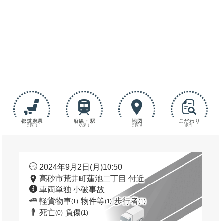
都道府県
沿線・駅
地図
こだわり
で探す
で探す
で探す
条件
2024年9月2日(月)10:50
高砂市荒井町蓮池二丁目 付近
車両単独 小破事故
軽貨物車
物件等
歩行者
(1)
(1)
(1)
死亡
負傷
(0)
(1)