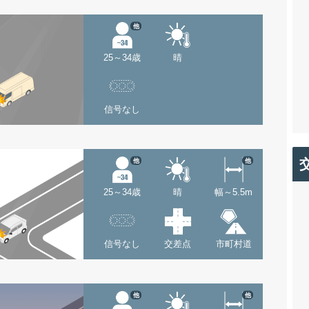
他
25～34歳
晴
信号なし
他
他
25～34歳
晴
幅～5.5m
信号なし
交差点
市町村道
他
他