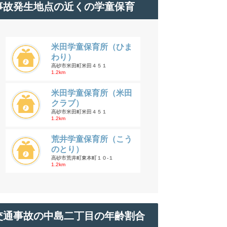
事故発生地点の近くの学童保育
米田学童保育所（ひま
わり）
高砂市米田町米田４５１
1.2km
米田学童保育所（米田
クラブ）
高砂市米田町米田４５１
1.2km
荒井学童保育所（こう
のとり）
高砂市荒井町東本町１０-１
1.2km
交通事故の中島二丁目の年齢割合