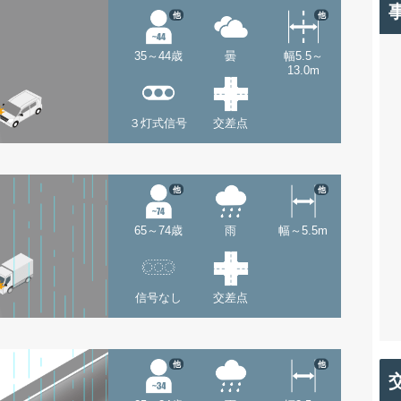
他
他
35～44歳
曇
幅5.5～
13.0m
３灯式信号
交差点
他
他
65～74歳
雨
幅～5.5m
信号なし
交差点
他
他