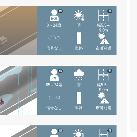
他
他
0～24歳
晴
幅5.5～
9.0m
信号なし
単路
市町村道
他
他
65～74歳
雨
幅5.5～
9.0m
信号なし
単路
市町村道
他
他