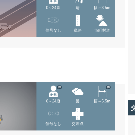
0～24歳
晴
幅～3.5m
信号なし
単路
市町村道
他
他
0～24歳
曇
幅～5.5m
信号なし
交差点