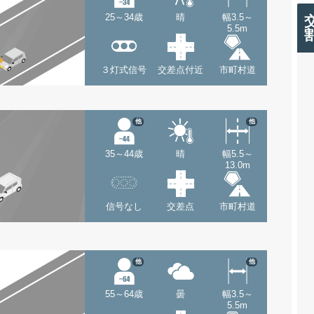
25～34歳
晴
幅3.5～
5.5m
３灯式信号
交差点付近
市町村道
他
他
35～44歳
晴
幅5.5～
13.0m
信号なし
交差点
市町村道
他
他
55～64歳
曇
幅3.5～
5.5m