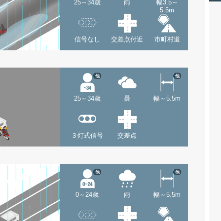
25～34歳
雨
幅3.5～
5.5m
信号なし
交差点付近
市町村道
他
他
25～34歳
曇
幅～5.5m
３灯式信号
交差点
他
他
0～24歳
雨
幅～5.5m