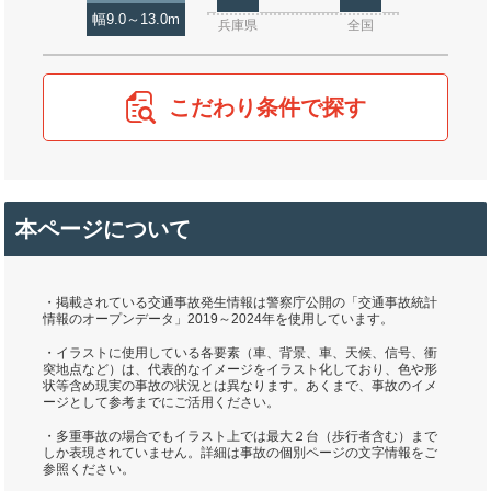
幅9.0～13.0m
兵庫県
全国
こだわり条件で探す
本ページについて
・掲載されている交通事故発生情報は警察庁公開の「交通事故統計
情報のオープンデータ」2019～2024年を使用しています。
・イラストに使用している各要素（車、背景、車、天候、信号、衝
突地点など）は、代表的なイメージをイラスト化しており、色や形
状等含め現実の事故の状況とは異なります。あくまで、事故のイメ
ージとして参考までにご活用ください。
・多重事故の場合でもイラスト上では最大２台（歩行者含む）まで
しか表現されていません。詳細は事故の個別ページの文字情報をご
参照ください。