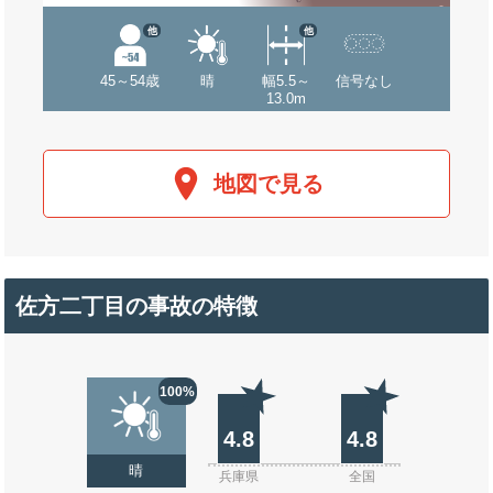
他
他
45～54歳
晴
幅5.5～
信号なし
13.0m
地図で見る
佐方二丁目の事故の特徴
100%
4.8
4.8
晴
兵庫県
全国