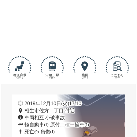
都道府県
沿線・駅
地図
こだわり
で探す
で探す
で探す
条件
2019年12月10日(火)17:10
相生市佐方二丁目 付近
車両相互 小破事故
軽自動車
原付二種二輪車
(1)
(1)
死亡
負傷
(0)
(1)