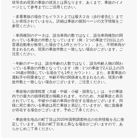
状等含め現実の事故の状況とは異なります。あくまで、事故のイメ
ージとして参考までにご活用ください。
・多重事故の場合でもイラスト上では最大２台（歩行者含む）まで
しか表現されていません。詳細は事故の個別ページの文字情報をご
参照ください。
・車両種別のデータは、該当車両の数ではなく、該当車両種別の関
わっている事故の件数となっています（例：1つの事故で2台以上の
普通自動車が衝突した場合でも1件とカウント）。また、不明車両が
含まれるため、現実の事故件数と一致しない場合がございます。ご
注意ください。
・年齢のデータは、該当年齢の人数ではなく、該当年齢人物の関わ
っている事故の件数となっています（例：1つの事故で2人以上の25
～34歳が関係している場合でも1件とカウント）。また、多重事故の
運転手や同乗者など、年齢不明の関係者も含まれるため、現実の事
故件数と一致しない場合がございます。ご注意ください。
・事故毎の損壊程度（大破・中破・小破・損害なし）は、その事故
内での最大の損壊程度が掲載されます。そのため、大破事故と表示
されていても、中破や小破の車両が存在する場合がございます。同
様に死亡者のいる事故は死亡事故と表記していますが、他に負傷者
が存在する場合がございます。予めご了承ください。
・事故発生地点の町丁目は2020年国勢調査時点の住所情報を元に推
定しています。現在の町丁目名と異なる場合がございますので、あ
らかじめご了承ください。