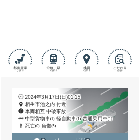
都道府県
沿線・駅
地図
こだわり
で探す
で探す
で探す
条件
2024年3月17日(日)01:15
相生市池之内 付近
車両相互 中破事故
中型貨物車
軽自動車
普通乗用車
(1)
(1)
(1)
死亡
負傷
(0)
(5)
他
他