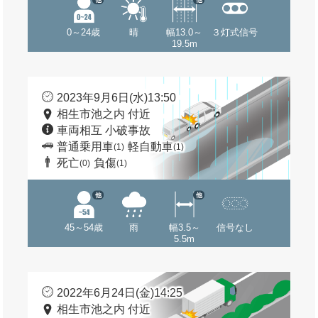
0～24歳
晴
幅13.0～
３灯式信号
19.5m
2023年9月6日(水)13:50
相生市池之内 付近
車両相互 小破事故
普通乗用車
軽自動車
(1)
(1)
死亡
負傷
(0)
(1)
他
他
45～54歳
雨
幅3.5～
信号なし
5.5m
2022年6月24日(金)14:25
相生市池之内 付近