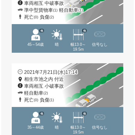
車両相互 中破事故
準中型貨物車
軽自動車
(1)
(1)
死亡
負傷
(0)
(2)
他
他
45～54歳
晴
幅13.0～
信号なし
19.5m
2021年7月21日(水)17:14
相生市池之内 付近
車両相互 小破事故
軽自動車
(2)
死亡
負傷
(0)
(1)
他
他
35～44歳
晴
幅13.0～
信号なし
19.5m