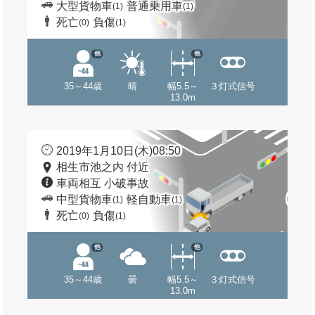
大型貨物車
普通乗用車
(1)
(1)
死亡
負傷
(0)
(1)
他
他
35～44歳
晴
幅5.5～
３灯式信号
13.0m
2019年1月10日(木)08:50
相生市池之内 付近
車両相互 小破事故
中型貨物車
軽自動車
(1)
(1)
死亡
負傷
(0)
(1)
他
他
35～44歳
曇
幅5.5～
３灯式信号
13.0m