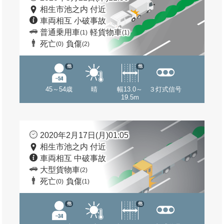
相生市池之内 付近
車両相互 小破事故
普通乗用車
軽貨物車
(1)
(1)
死亡
負傷
(0)
(2)
他
他
45～54歳
晴
幅13.0～
３灯式信号
19.5m
2020年2月17日(月)01:05
相生市池之内 付近
車両相互 中破事故
大型貨物車
(2)
死亡
負傷
(0)
(1)
他
他