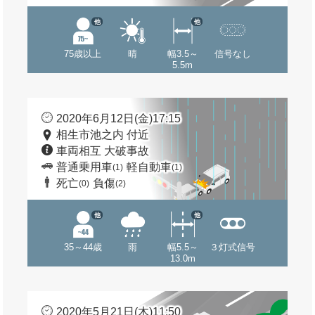
他
他
75歳以上
晴
幅3.5～
信号なし
5.5m
2020年6月12日(金)17:15
相生市池之内 付近
車両相互 大破事故
普通乗用車
軽自動車
(1)
(1)
死亡
負傷
(0)
(2)
他
他
35～44歳
雨
幅5.5～
３灯式信号
13.0m
2020年5月21日(木)11:50