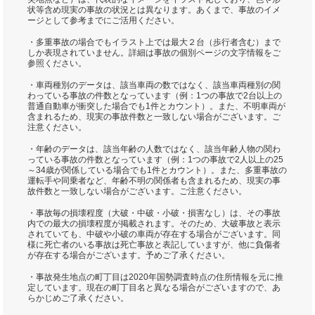
状等含め現実の事故の状況とは異なります。あくまで、事故のイメ
ージとして参考までにご活用ください。
・多重事故の場合でもイラスト上では最大２台（歩行者含む）まで
しか表現されていません。詳細は事故の個別ページの文字情報をご
参照ください。
・車両種別のデータは、該当車両の数ではなく、該当車両種別の関
わっている事故の件数となっています（例：1つの事故で2台以上の
普通自動車が衝突した場合でも1件とカウント）。また、不明車両が
含まれるため、現実の事故件数と一致しない場合がございます。ご
注意ください。
・年齢のデータは、該当年齢の人数ではなく、該当年齢人物の関わ
っている事故の件数となっています（例：1つの事故で2人以上の25
～34歳が関係している場合でも1件とカウント）。また、多重事故の
運転手や同乗者など、年齢不明の関係者も含まれるため、現実の事
故件数と一致しない場合がございます。ご注意ください。
・事故毎の損壊程度（大破・中破・小破・損害なし）は、その事故
内での最大の損壊程度が掲載されます。そのため、大破事故と表示
されていても、中破や小破の車両が存在する場合がございます。同
様に死亡者のいる事故は死亡事故と表記していますが、他に負傷者
が存在する場合がございます。予めご了承ください。
・事故発生地点の町丁目は2020年国勢調査時点の住所情報を元に推
定しています。現在の町丁目名と異なる場合がございますので、あ
らかじめご了承ください。