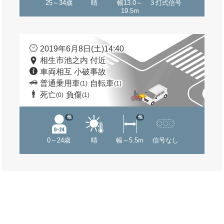
25～34歳
晴
幅13.0～
３灯式信号
19.5m
2019年6月8日(土)14:40
相生市池之内 付近
車両相互 小破事故
普通乗用車
自転車
(1)
(1)
死亡
負傷
(0)
(1)
他
他
0～24歳
晴
幅～5.5m
信号なし