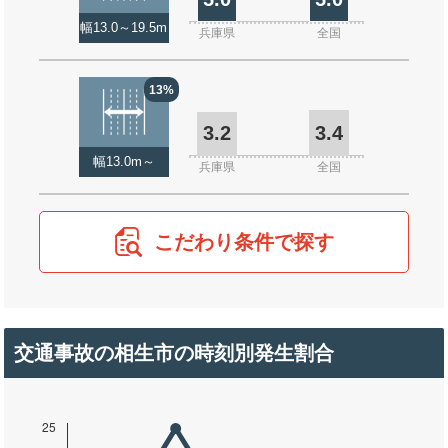
幅13.0～19.5m
兵庫県
全国
13%
3.2
3.4
幅13.0m～
兵庫県
全国
こだわり条件で探す
交通事故の相生市の時刻別発生割合