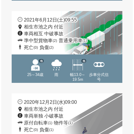
2021年6月12日(土)09:55
相生市池之内 付近
車両相互 中破事故
準中型貨物車
普通乗用車
(2)
(1)
死亡
負傷
(0)
(2)
他
他
25～34歳
雨
幅13.0～
歩車分式信
19.5m
号
2020年12月2日(水)09:00
相生市池之内 付近
車両単独 小破事故
原付自転車
物件等
(1)
(1)
死亡
負傷
(0)
(1)