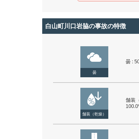
白山町川口岩脇の事故の特徴
曇 : 5
曇
舗装（
100.
舗装（乾燥）