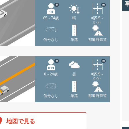
他
他
65～74歳
晴
幅5.5～
9.0m
信号なし
単路
都道府県道
他
他
0～24歳
曇
幅5.5～
9.0m
信号なし
単路
都道府県道
地図で見る