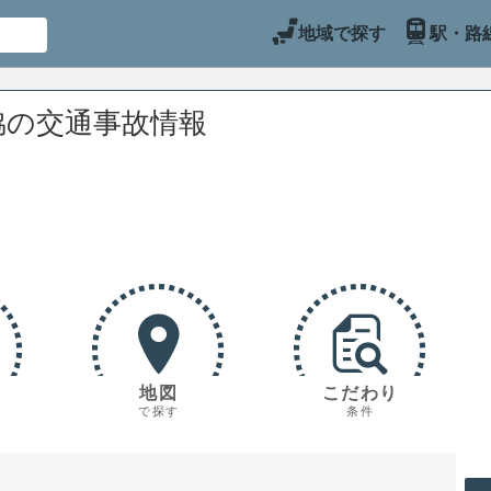
地域で探す
駅・路
脇の交通事故情報
地図
こだわり
で探す
条件