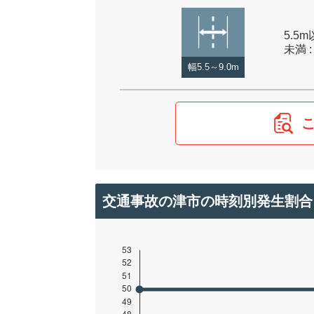
5.5m
未満 :
幅5.5～9.0m
交通事故の津市の時刻別発生割合