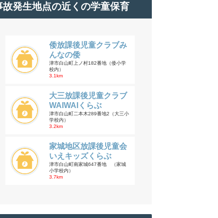
事故発生地点の近くの学童保育
倭放課後児童クラブみ
んなの倭
津市白山町上ノ村182番地（倭小学
校内）
3.1km
大三放課後児童クラブ
WAIWAIくらぶ
津市白山町二本木289番地2（大三小
学校内）
3.2km
家城地区放課後児童会
いえキッズくらぶ
津市白山町南家城647番地 （家城
小学校内）
3.7km