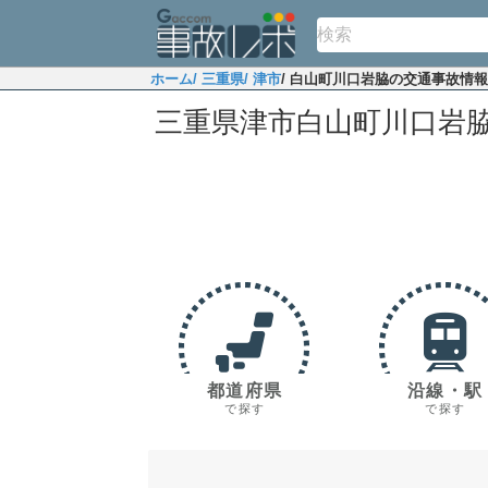
ホーム
/ 三重県
/ 津市
/ 白山町川口岩脇の交通事故情報
三重県津市白山町川口岩
都道府県
沿線・駅
で探す
で探す