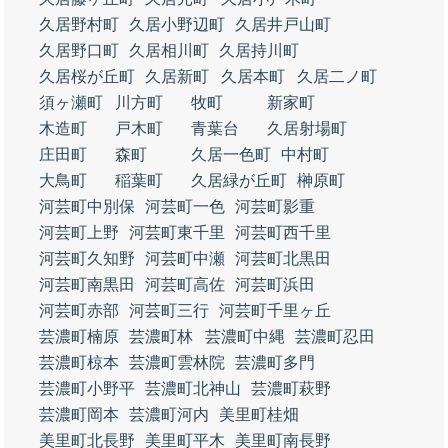
久居野村町
久居小野辺町
久居井戸山町
久居野口町
久居相川町
久居持川町
久居桜が丘町
久居新町
久居本町
久居二ノ町
須ヶ瀬町
川方町
牧町
新家町
木造町
戸木町
青葉台
久居射場町
庄田町
森町
久居一色町
中村町
大鳥町
稲葉町
久居緑が丘町
榊原町
河芸町中別保
河芸町一色
河芸町影重
河芸町上野
河芸町東千里
河芸町西千里
河芸町久知野
河芸町中瀬
河芸町北黒田
河芸町南黒田
河芸町高佐
河芸町浜田
河芸町赤部
河芸町三行
河芸町千里ヶ丘
芸濃町楠原
芸濃町林
芸濃町中縄
芸濃町忍田
芸濃町椋本
芸濃町雲林院
芸濃町多門
芸濃町小野平
芸濃町北神山
芸濃町萩野
芸濃町岡本
芸濃町河内
美里町桂畑
美里町北長野
美里町平木
美里町南長野