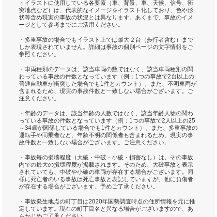
・イラストに使用している各要素（車、背景、車、天候、信号、衝
突地点など）は、代表的なイメージをイラスト化しており、色や形
状等含め現実の事故の状況とは異なります。あくまで、事故のイメ
ージとして参考までにご活用ください。
・多重事故の場合でもイラスト上では最大２台（歩行者含む）まで
しか表現されていません。詳細は事故の個別ページの文字情報をご
参照ください。
・車両種別のデータは、該当車両の数ではなく、該当車両種別の関
わっている事故の件数となっています（例：1つの事故で2台以上の
普通自動車が衝突した場合でも1件とカウント）。また、不明車両が
含まれるため、現実の事故件数と一致しない場合がございます。ご
注意ください。
・年齢のデータは、該当年齢の人数ではなく、該当年齢人物の関わ
っている事故の件数となっています（例：1つの事故で2人以上の25
～34歳が関係している場合でも1件とカウント）。また、多重事故の
運転手や同乗者など、年齢不明の関係者も含まれるため、現実の事
故件数と一致しない場合がございます。ご注意ください。
・事故毎の損壊程度（大破・中破・小破・損害なし）は、その事故
内での最大の損壊程度が掲載されます。そのため、大破事故と表示
されていても、中破や小破の車両が存在する場合がございます。同
様に死亡者のいる事故は死亡事故と表記していますが、他に負傷者
が存在する場合がございます。予めご了承ください。
・事故発生地点の町丁目は2020年国勢調査時点の住所情報を元に推
定しています。現在の町丁目名と異なる場合がございますので、あ
らかじめご了承ください。