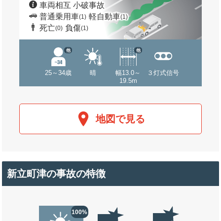
車両相互 小破事故
普通乗用車
軽自動車
(1)
(1)
死亡
負傷
(0)
(1)
他
他
25～34歳
晴
幅13.0～
３灯式信号
19.5m
地図で見る
新立町津の事故の特徴
100%