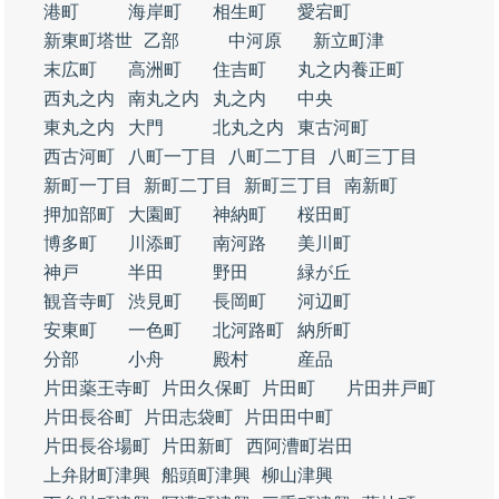
港町
海岸町
相生町
愛宕町
新東町塔世
乙部
中河原
新立町津
末広町
高洲町
住吉町
丸之内養正町
西丸之内
南丸之内
丸之内
中央
東丸之内
大門
北丸之内
東古河町
西古河町
八町一丁目
八町二丁目
八町三丁目
新町一丁目
新町二丁目
新町三丁目
南新町
押加部町
大園町
神納町
桜田町
博多町
川添町
南河路
美川町
神戸
半田
野田
緑が丘
観音寺町
渋見町
長岡町
河辺町
安東町
一色町
北河路町
納所町
分部
小舟
殿村
産品
片田薬王寺町
片田久保町
片田町
片田井戸町
片田長谷町
片田志袋町
片田田中町
片田長谷場町
片田新町
西阿漕町岩田
上弁財町津興
船頭町津興
柳山津興