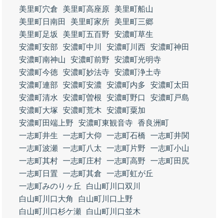
美里町穴倉
美里町高座原
美里町船山
美里町日南田
美里町家所
美里町三郷
美里町足坂
美里町五百野
安濃町草生
安濃町安部
安濃町中川
安濃町川西
安濃町神田
安濃町南神山
安濃町前野
安濃町光明寺
安濃町今徳
安濃町妙法寺
安濃町浄土寺
安濃町連部
安濃町安濃
安濃町内多
安濃町太田
安濃町清水
安濃町曽根
安濃町野口
安濃町戸島
安濃町大塚
安濃町荒木
安濃町粟加
安濃町田端上野
安濃町東観音寺
香良洲町
一志町井生
一志町大仰
一志町石橋
一志町井関
一志町波瀬
一志町八太
一志町片野
一志町小山
一志町其村
一志町庄村
一志町高野
一志町田尻
一志町日置
一志町其倉
一志町虹が丘
一志町みのりヶ丘
白山町川口双川
白山町川口大角
白山町川口上野
白山町川口杉ケ瀬
白山町川口並木