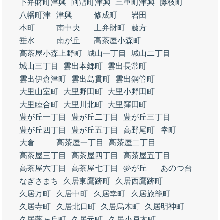
下弁財町津興
阿漕町津興
三重町津興
藤枝町
八幡町津
津興
修成町
岩田
本町
南中央
上弁財町
藤方
垂水
南が丘
高茶屋小森町
高茶屋小森上野町
城山一丁目
城山二丁目
城山三丁目
雲出本郷町
雲出長常町
雲出伊倉津町
雲出島貫町
雲出鋼管町
大里山室町
大里野田町
大里小野田町
大里睦合町
大里川北町
大里窪田町
豊が丘一丁目
豊が丘二丁目
豊が丘三丁目
豊が丘四丁目
豊が丘五丁目
高野尾町
幸町
大倉
高茶屋一丁目
高茶屋二丁目
高茶屋三丁目
高茶屋四丁目
高茶屋五丁目
高茶屋六丁目
高茶屋七丁目
夢が丘
あのつ台
なぎさまち
久居東鷹跡町
久居西鷹跡町
久居万町
久居中町
久居幸町
久居旅籠町
久居寺町
久居北口町
久居烏木町
久居明神町
久居藤ヶ丘町
久居元町
久居小戸木町