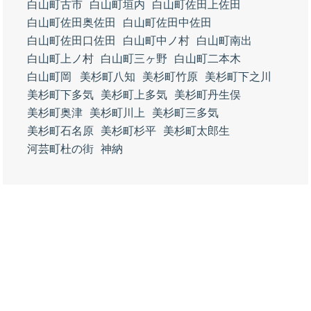
白山町古市
白山町垣内
白山町佐田上佐田
白山町佐田奥佐田
白山町佐田中佐田
白山町佐田口佐田
白山町中ノ村
白山町南出
白山町上ノ村
白山町三ヶ野
白山町二本木
白山町岡
美杉町八知
美杉町竹原
美杉町下之川
美杉町下多気
美杉町上多気
美杉町丹生俣
美杉町奥津
美杉町川上
美杉町三多気
美杉町石名原
美杉町杉平
美杉町太郎生
河芸町杜の街
神納