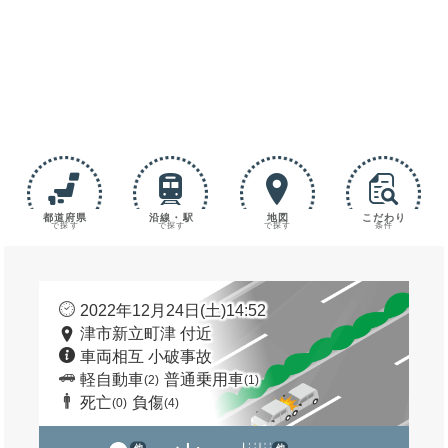
都道府県
沿線・駅
地図
こだわり
で探す
で探す
で探す
条件
2022年12月24日(土)14:52
津市新立町津 付近
車両相互 小破事故
軽自動車
普通乗用車
(2)
(1)
死亡
負傷
(0)
(4)
他
他