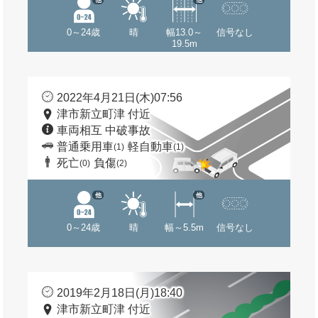
0～24歳
晴
幅13.0～
信号なし
19.5m
2022年4月21日(木)07:56
津市新立町津 付近
車両相互 中破事故
普通乗用車
軽自動車
(1)
(1)
死亡
負傷
(0)
(2)
他
他
0～24歳
晴
幅～5.5m
信号なし
2019年2月18日(月)18:40
津市新立町津 付近