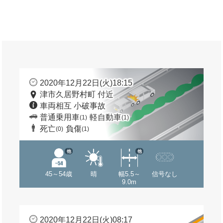
2020年12月22日(火)18:15
津市久居野村町 付近
車両相互 小破事故
普通乗用車
軽自動車
(1)
(1)
死亡
負傷
(0)
(1)
他
他
45～54歳
晴
幅5.5～
信号なし
9.0m
2020年12月22日(火)08:17