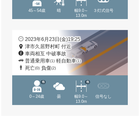
45～54歳
晴
幅9.0～
３灯式信号
13.0m
2023年6月23日(金)19:25
津市久居野村町 付近
車両相互 中破事故
普通乗用車
軽自動車
(1)
(1)
死亡
負傷
(0)
(2)
他
他
0～24歳
曇
幅9.0～
信号なし
13.0m