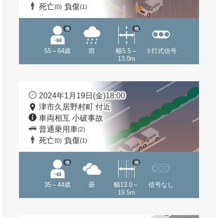
死亡
負傷
(0)
(1)
他
他
55～64歳
雨
幅5.5～
３灯式信号
13.0m
2024年1月19日(金)18:00
津市久居野村町 付近
車両相互 小破事故
普通乗用車
(2)
死亡
負傷
(0)
(1)
他
他
35～44歳
曇
幅13.0～
信号なし
19.5m