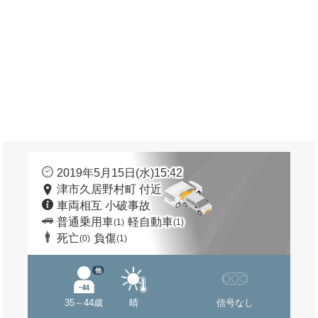
2019年5月15日(水)15:42
津市久居野村町 付近
車両相互 小破事故
普通乗用車
軽自動車
(1)
(1)
死亡
負傷
(0)
(1)
他
35～44歳
晴
信号なし