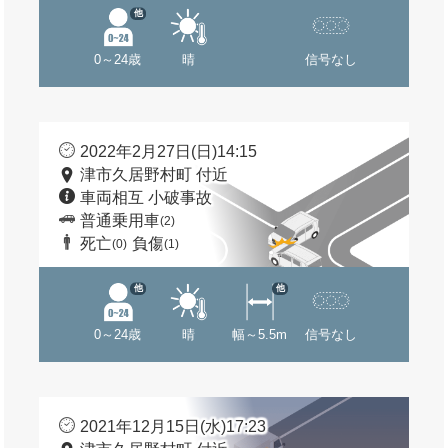
他
0～24歳
晴
信号なし
2022年2月27日(日)14:15
津市久居野村町 付近
車両相互 小破事故
普通乗用車
(2)
死亡
負傷
(0)
(1)
他
他
0～24歳
晴
幅～5.5m
信号なし
2021年12月15日(水)17:23