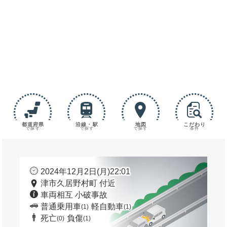
都道府県
沿線・駅
地図
こだわり
で探す
で探す
で探す
条件
2024年12月2日(月)22:01
津市久居野村町 付近
車両相互 小破事故
普通乗用車
軽自動車
(1)
(1)
死亡
負傷
(0)
(1)