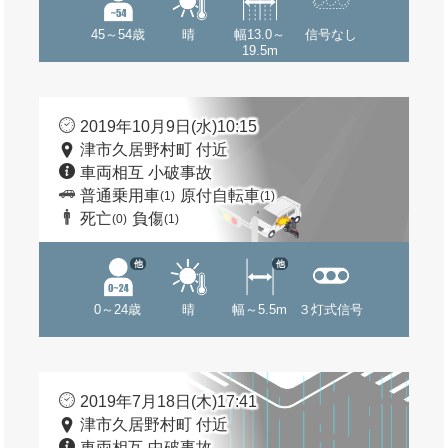
45～54歳
晴
幅13.0～
信号なし
19.5m
2019年10月9日(水)10:15
津市久居野村町 付近
車両相互 小破事故
普通乗用車
原付自転車
(1)
(1)
死亡
負傷
(0)
(1)
他
他
0～24歳
晴
幅～5.5m
３灯式信号
2019年7月18日(木)17:41
津市久居野村町 付近
車両相互 中破事故