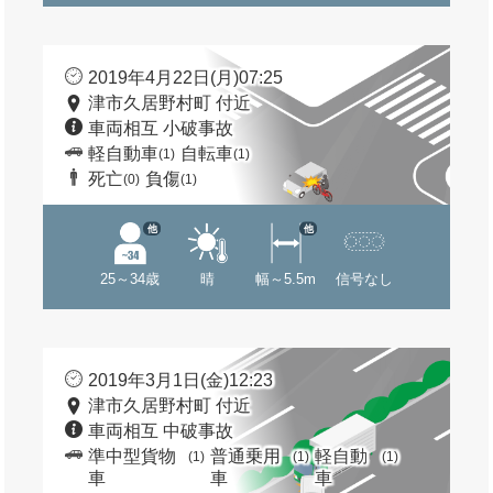
2019年4月22日(月)07:25
津市久居野村町 付近
車両相互 小破事故
軽自動車
自転車
(1)
(1)
死亡
負傷
(0)
(1)
他
他
25～34歳
晴
幅～5.5m
信号なし
2019年3月1日(金)12:23
津市久居野村町 付近
車両相互 中破事故
準中型貨物
普通乗用
軽自動
(1)
(1)
(1)
車
車
車