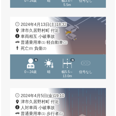
0～24歳
晴
幅3.5～
信号なし
5.5m
2024年4月13日(土)18:32
津市久居野村町 付近
車両相互 小破事故
普通乗用車
軽自動車
(1)
(1)
死亡
負傷
(0)
(2)
他
他
0～24歳
晴
幅5.5～
信号なし
13.0m
2024年4月5日(金)19:10
津市久居野村町 付近
人対車両 小破事故
普通乗用車
歩行者
(1)
(1)