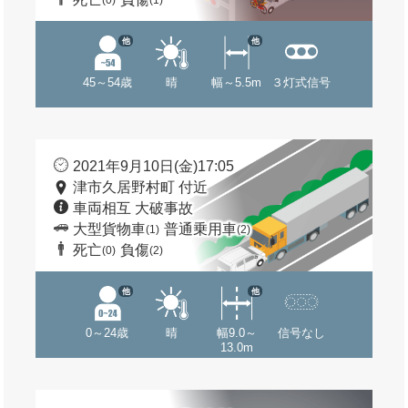
(0)
(1)
他
他
45～54歳
晴
幅～5.5m
３灯式信号
2021年9月10日(金)17:05
津市久居野村町 付近
車両相互 大破事故
大型貨物車
普通乗用車
(1)
(2)
死亡
負傷
(0)
(2)
他
他
0～24歳
晴
幅9.0～
信号なし
13.0m