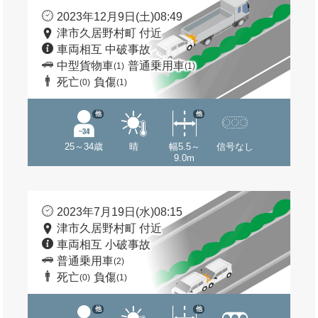
2023年12月9日(土)08:49
津市久居野村町 付近
車両相互 中破事故
中型貨物車
普通乗用車
(1)
(1)
死亡
負傷
(0)
(1)
他
他
25～34歳
晴
幅5.5～
信号なし
9.0m
2023年7月19日(水)08:15
津市久居野村町 付近
車両相互 小破事故
普通乗用車
(2)
死亡
負傷
(0)
(1)
他
他