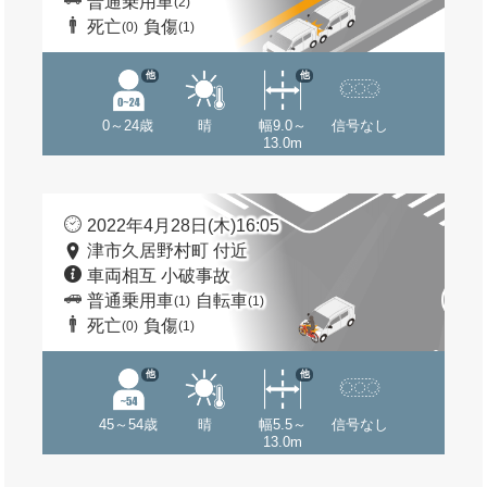
普通乗用車
(2)
死亡
負傷
(0)
(1)
他
他
0～24歳
晴
幅9.0～
信号なし
13.0m
2022年4月28日(木)16:05
津市久居野村町 付近
車両相互 小破事故
普通乗用車
自転車
(1)
(1)
死亡
負傷
(0)
(1)
他
他
45～54歳
晴
幅5.5～
信号なし
13.0m