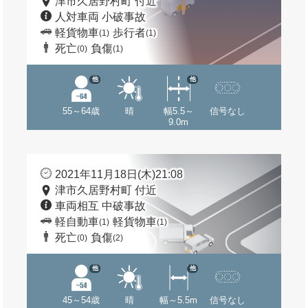
津市久居野村町 付近
人対車両 小破事故
軽貨物車
歩行者
(1)
(1)
死亡
負傷
(0)
(1)
他
他
55～64歳
晴
幅5.5～
信号なし
9.0m
2021年11月18日(木)21:08
津市久居野村町 付近
車両相互 中破事故
軽自動車
軽貨物車
(1)
(1)
死亡
負傷
(0)
(2)
他
他
45～54歳
晴
幅～5.5m
信号なし