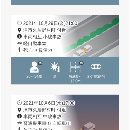
2021年10月29日(金)21:00
津市久居野村町 付近
車両相互 小破事故
軽自動車
(2)
死亡
負傷
(0)
(2)
他
他
25～34歳
晴
幅9.0～
３灯式信号
13.0m
2021年10月6日(水)17:08
津市久居野村町 付近
車両相互 中破事故
普通乗用車
自転車
(1)
(1)
死亡
負傷