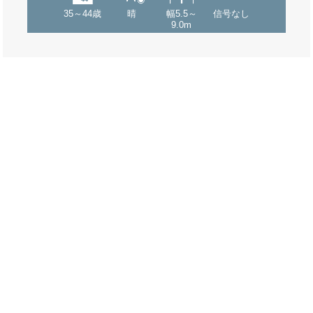
35～44歳
晴
幅5.5～
信号なし
9.0m