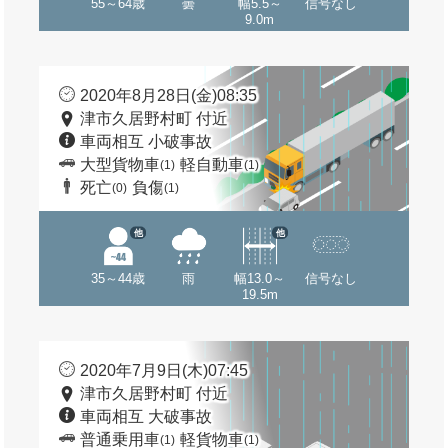
55～64歳
曇
幅5.5～
信号なし
9.0m
2020年8月28日(金)08:35
津市久居野村町 付近
車両相互 小破事故
大型貨物車
軽自動車
(1)
(1)
死亡
負傷
(0)
(1)
他
他
35～44歳
雨
幅13.0～
信号なし
19.5m
2020年7月9日(木)07:45
津市久居野村町 付近
車両相互 大破事故
普通乗用車
軽貨物車
(1)
(1)