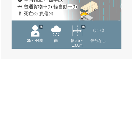
普通貨物車
軽自動車
(1)
(1)
死亡
負傷
(0)
(4)
他
他
35～44歳
雨
幅5.5～
信号なし
13.0m