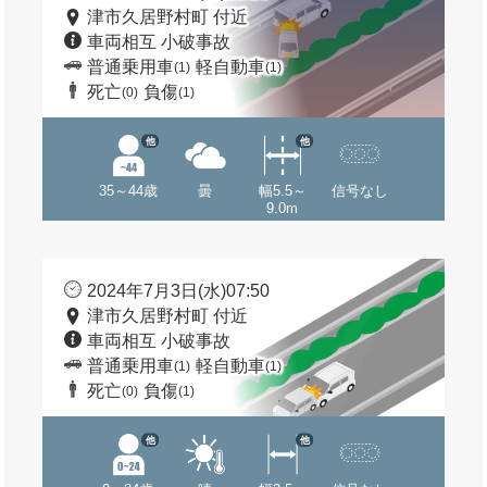
津市久居野村町 付近
車両相互 小破事故
普通乗用車
軽自動車
(1)
(1)
死亡
負傷
(0)
(1)
他
他
35～44歳
曇
幅5.5～
信号なし
9.0m
2024年7月3日(水)07:50
津市久居野村町 付近
車両相互 小破事故
普通乗用車
軽自動車
(1)
(1)
死亡
負傷
(0)
(1)
他
他