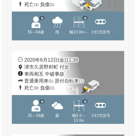
死亡
負傷
(1)
(1)
他
他
55～64歳
雨
幅13.0m～
３灯式信号
2020年6月12日(金)11:38
津市久居野村町 付近
車両相互 中破事故
普通乗用車
原付自転車
(1)
(1)
死亡
負傷
(0)
(1)
他
他
25～34歳
曇
幅5.5～
３灯式信号
13.0m