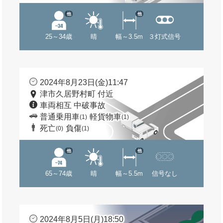
他
他
25～34歳
晴
幅～3.5m
３灯式信号
2024年8月23日(金)11:47
津市久居野村町 付近
車両相互 中破事故
普通乗用車
軽貨物車
(1)
(1)
死亡
負傷
(0)
(1)
他
他
65～74歳
晴
幅～5.5m
信号なし
2024年8月5日(月)18:50