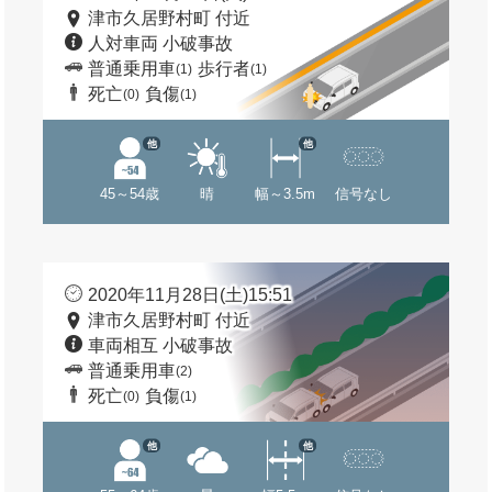
津市久居野村町 付近
人対車両 小破事故
普通乗用車
歩行者
(1)
(1)
死亡
負傷
(0)
(1)
他
他
45～54歳
晴
幅～3.5m
信号なし
2020年11月28日(土)15:51
津市久居野村町 付近
車両相互 小破事故
普通乗用車
(2)
死亡
負傷
(0)
(1)
他
他