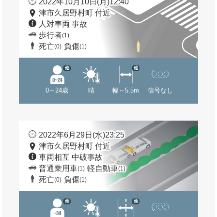
2022年10月10日(月)12:40
津市久居野村町 付近
人対車両 事故
歩行者
(1)
死亡
負傷
(0)
(1)
他
他
0～24歳
晴
幅～5.5m
信号なし
2022年6月29日(水)23:25
津市久居野村町 付近
車両相互 中破事故
普通乗用車
軽自動車
(1)
(1)
死亡
負傷
(0)
(1)
他
他