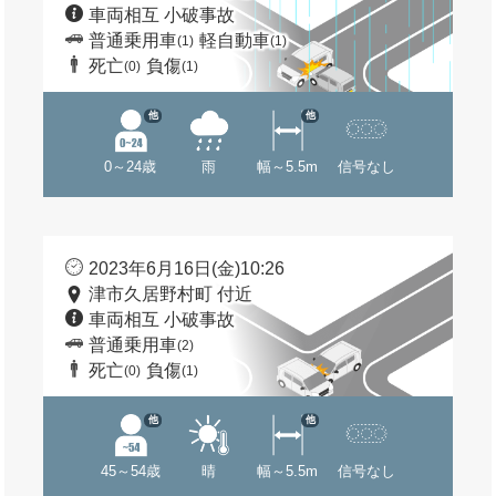
車両相互 小破事故
普通乗用車
軽自動車
(1)
(1)
死亡
負傷
(0)
(1)
他
他
0～24歳
雨
幅～5.5m
信号なし
2023年6月16日(金)10:26
津市久居野村町 付近
車両相互 小破事故
普通乗用車
(2)
死亡
負傷
(0)
(1)
他
他
45～54歳
晴
幅～5.5m
信号なし