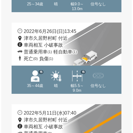
25～34歳
晴
幅9.0～
信号なし
13.0m
2022年6月26日(日)13:45
津市久居野村町 付近
車両相互 小破事故
普通乗用車
軽自動車
(1)
(1)
死亡
負傷
(0)
(1)
他
他
35～44歳
晴
幅5.5～
信号なし
9.0m
2022年5月11日(水)07:40
津市久居野村町 付近
車両相互 小破事故