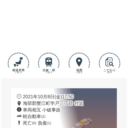
都道府県
沿線・駅
地図
こだわり
で探す
で探す
で探す
条件
2021年10月8日(金)17:50
海部郡蟹江町学戸三丁目 付近
車両相互 小破事故
軽自動車
(2)
死亡
負傷
(0)
(1)