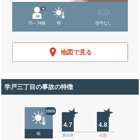
他
25～34歳
晴
信号なし
地図で見る
学戸三丁目の事故の特徴
100%
4.7
4.8
晴
愛知県
全国