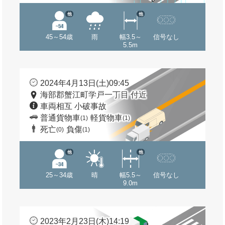
他
他
45～54歳
雨
幅3.5～
信号なし
5.5m
2024年4月13日(土)09:45
海部郡蟹江町学戸一丁目 付近
車両相互 小破事故
普通貨物車
軽貨物車
(1)
(1)
死亡
負傷
(0)
(1)
他
他
25～34歳
晴
幅5.5～
信号なし
9.0m
2023年2月23日(木)14:19