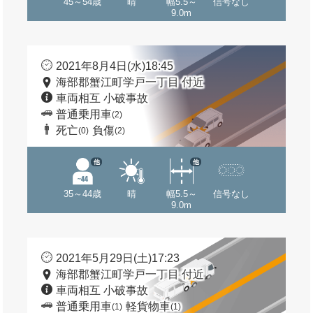
45～54歳
晴
幅5.5～
信号なし
9.0m
2021年8月4日(水)18:45
海部郡蟹江町学戸一丁目 付近
車両相互 小破事故
普通乗用車
(2)
死亡
負傷
(0)
(2)
他
他
35～44歳
晴
幅5.5～
信号なし
9.0m
2021年5月29日(土)17:23
海部郡蟹江町学戸一丁目 付近
車両相互 小破事故
普通乗用車
軽貨物車
(1)
(1)