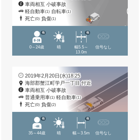
車両相互 小破事故
軽自動車
自転車
(1)
(1)
死亡
負傷
(0)
(1)
他
他
0～24歳
晴
幅5.5～
信号なし
13.0m
2019年2月20日(水)18:25
海部郡蟹江町学戸一丁目 付近
車両相互 小破事故
普通乗用車
軽自動車
(1)
(1)
死亡
負傷
(0)
(2)
他
他
35～44歳
晴
幅～3.5m
信号なし