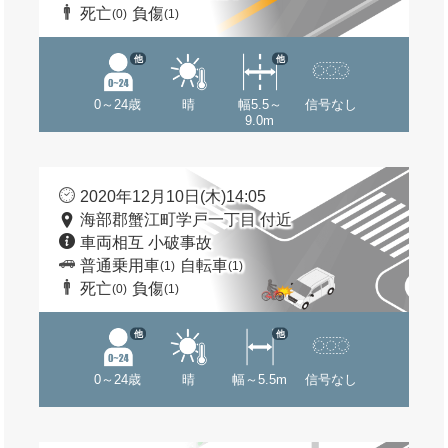
死亡
負傷
(0)
(1)
他
他
0～24歳
晴
幅5.5～
信号なし
9.0m
2020年12月10日(木)14:05
海部郡蟹江町学戸一丁目 付近
車両相互 小破事故
普通乗用車
自転車
(1)
(1)
死亡
負傷
(0)
(1)
他
他
0～24歳
晴
幅～5.5m
信号なし