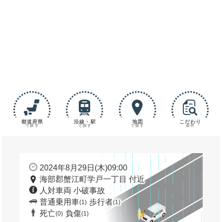
都道府県
沿線・駅
地図
こだわり
で探す
で探す
で探す
条件
2024年8月29日(木)09:00
海部郡蟹江町学戸一丁目 付近
人対車両 小破事故
普通乗用車
歩行者
(1)
(1)
死亡
負傷
(0)
(1)