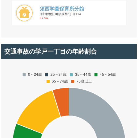
須西学童保育所分館
海部郡蟹江町須成西6丁目114
877m
交通事故の学戸一丁目の年齢割合