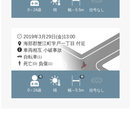
0～24歳
晴
幅～5.5m
信号なし
2019年3月29日(金)13:00
海部郡蟹江町学戸一丁目 付近
車両相互 小破事故
自転車
(1)
死亡
負傷
(0)
(1)
他
他
0～24歳
晴
幅～5.5m
信号なし