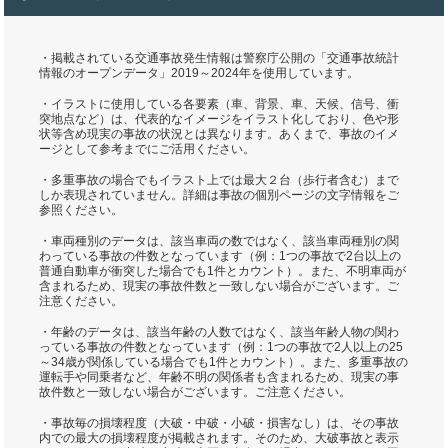
・掲載されている交通事故発生情報は警察庁公開の「交通事故統計
情報のオープンデータ」2019～2024年を使用しています。
・イラストに使用している各要素（車、背景、車、天候、信号、衝
突地点など）は、代表的なイメージをイラスト化しており、色や形
状等含め現実の事故の状況とは異なります。あくまで、事故のイメ
ージとして参考までにご活用ください。
・多重事故の場合でもイラスト上では最大２台（歩行者含む）まで
しか表現されていません。詳細は事故の個別ページの文字情報をご
参照ください。
・車両種別のデータは、該当車両の数ではなく、該当車両種別の関
わっている事故の件数となっています（例：1つの事故で2台以上の
普通自動車が衝突した場合でも1件とカウント）。また、不明車両が
含まれるため、現実の事故件数と一致しない場合がございます。ご
注意ください。
・年齢のデータは、該当年齢の人数ではなく、該当年齢人物の関わ
っている事故の件数となっています（例：1つの事故で2人以上の25
～34歳が関係している場合でも1件とカウント）。また、多重事故の
運転手や同乗者など、年齢不明の関係者も含まれるため、現実の事
故件数と一致しない場合がございます。ご注意ください。
・事故毎の損壊程度（大破・中破・小破・損害なし）は、その事故
内での最大の損壊程度が掲載されます。そのため、大破事故と表示