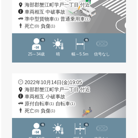
海部郡蟹江町学戸一丁目 付近
車両相互 中破事故
準中型貨物車
普通乗用車
(1)
(1)
死亡
負傷
(0)
(1)
他
他
25～34歳
晴
幅～5.5m
信号なし
2022年10月14日(金)19:05
海部郡蟹江町学戸一丁目 付近
車両相互 小破事故
原付自転車
自転車
(1)
(1)
死亡
負傷
(0)
(1)
他
他