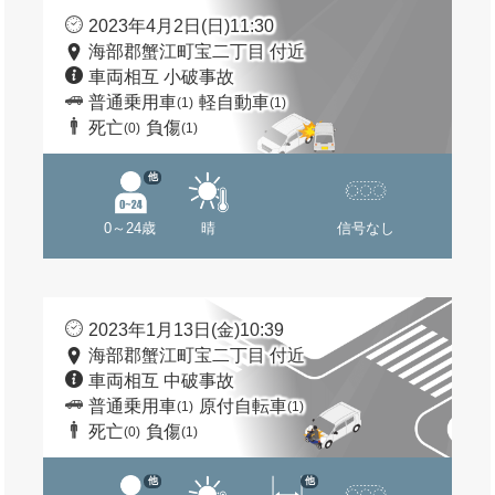
2023年4月2日(日)11:30
海部郡蟹江町宝二丁目 付近
車両相互 小破事故
普通乗用車
軽自動車
(1)
(1)
死亡
負傷
(0)
(1)
他
0～24歳
晴
信号なし
2023年1月13日(金)10:39
海部郡蟹江町宝二丁目 付近
車両相互 中破事故
普通乗用車
原付自転車
(1)
(1)
死亡
負傷
(0)
(1)
他
他