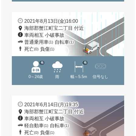
2021年8月13日(金)16:00
海部郡蟹江町宝二丁目 付近
車両相互 小破事故
普通乗用車
自転車
(1)
(1)
死亡
負傷
(0)
(1)
他
他
0～24歳
雨
幅～5.5m
信号なし
2021年6月14日(月)19:35
海部郡蟹江町宝二丁目 付近
車両相互 小破事故
軽自動車
自転車
(1)
(1)
死亡
負傷
(0)
(1)