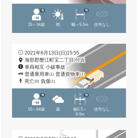
他
他
25～34歳
晴
幅～5.5m
信号なし
2021年6月13日(日)15:55
海部郡蟹江町宝二丁目 付近
車両相互 小破事故
普通乗用車
普通貨物車
(1)
(1)
死亡
負傷
(0)
(1)
他
他
55～64歳
曇
幅5.5～
信号なし
9.0m