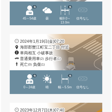
他
他
45～54歳
曇
幅9.0～
信号なし
13.0m
2024年1月19日(金)07:20
海部郡蟹江町宝二丁目 付近
車両相互 小破事故
普通乗用車
歩行者
(2)
(1)
死亡
負傷
(0)
(1)
他
他
0～24歳
晴
幅～5.5m
信号なし
2023年12月7日(木)07:40