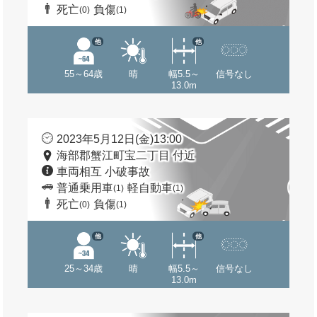
死亡
負傷
(0)
(1)
他
他
55～64歳
晴
幅5.5～
信号なし
13.0m
2023年5月12日(金)13:00
海部郡蟹江町宝二丁目 付近
車両相互 小破事故
普通乗用車
軽自動車
(1)
(1)
死亡
負傷
(0)
(1)
他
他
25～34歳
晴
幅5.5～
信号なし
13.0m