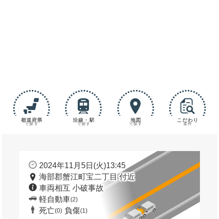
都道府県
沿線・駅
地図
こだわり
で探す
で探す
で探す
条件
2024年11月5日(火)13:45
海部郡蟹江町宝二丁目 付近
車両相互 小破事故
軽自動車
(2)
死亡
負傷
(0)
(1)