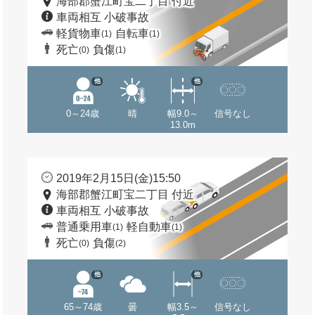
海部郡蟹江町宝二丁目 付近
車両相互 小破事故
軽貨物車
自転車
(1)
(1)
死亡
負傷
(0)
(1)
他
他
0～24歳
晴
幅9.0～
信号なし
13.0m
2019年2月15日(金)15:50
海部郡蟹江町宝二丁目 付近
車両相互 小破事故
普通乗用車
軽自動車
(1)
(1)
死亡
負傷
(0)
(2)
他
他
65～74歳
曇
幅3.5～
信号なし