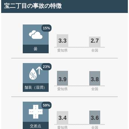
宝二丁目の事故の特徴
15%
3.3
2.7
曇
愛知県
全国
23%
3.9
3.8
舗装（湿潤）
愛知県
全国
59%
3.4
3.6
交差点
愛知県
全国