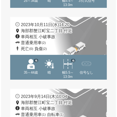
25～34歳
晴
幅5.5～
３灯式信号
13.0m
2023年10月11日(水)14:20
海部郡蟹江町宝二丁目 付近
車両相互 小破事故
普通乗用車
(2)
死亡
負傷
(0)
(2)
他
他
35～44歳
晴
幅5.5～
信号なし
13.0m
2023年9月14日(木)10:04
海部郡蟹江町宝二丁目 付近
車両相互 小破事故
普通乗用車
自転車
(1)
(1)