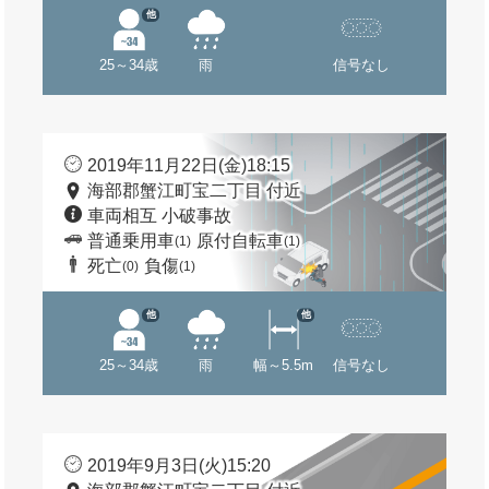
他
25～34歳
雨
信号なし
2019年11月22日(金)18:15
海部郡蟹江町宝二丁目 付近
車両相互 小破事故
普通乗用車
原付自転車
(1)
(1)
死亡
負傷
(0)
(1)
他
他
25～34歳
雨
幅～5.5m
信号なし
2019年9月3日(火)15:20