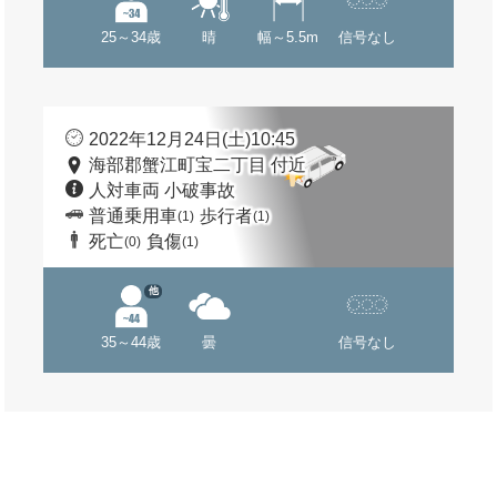
25～34歳
晴
幅～5.5m
信号なし
2022年12月24日(土)10:45
海部郡蟹江町宝二丁目 付近
人対車両 小破事故
普通乗用車
歩行者
(1)
(1)
死亡
負傷
(0)
(1)
他
35～44歳
曇
信号なし