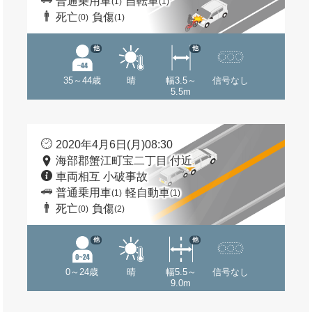
普通乗用車
自転車
(1)
(1)
死亡
負傷
(0)
(1)
他
他
35～44歳
晴
幅3.5～
信号なし
5.5m
2020年4月6日(月)08:30
海部郡蟹江町宝二丁目 付近
車両相互 小破事故
普通乗用車
軽自動車
(1)
(1)
死亡
負傷
(0)
(2)
他
他
0～24歳
晴
幅5.5～
信号なし
9.0m