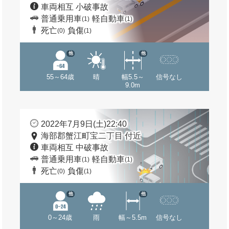
車両相互 小破事故
普通乗用車
軽自動車
(1)
(1)
死亡
負傷
(0)
(1)
他
他
55～64歳
晴
幅5.5～
信号なし
9.0m
2022年7月9日(土)22:40
海部郡蟹江町宝二丁目 付近
車両相互 中破事故
普通乗用車
軽自動車
(1)
(1)
死亡
負傷
(0)
(1)
他
他
0～24歳
雨
幅～5.5m
信号なし