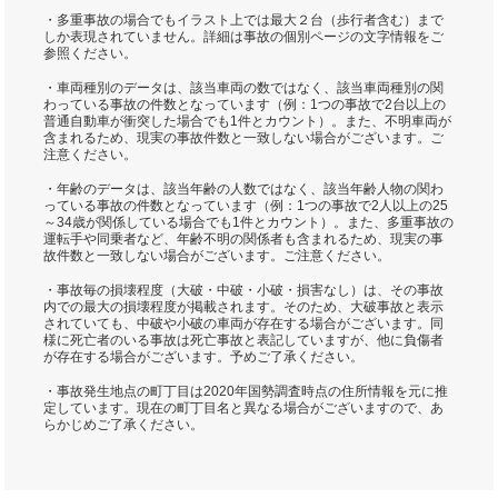
・多重事故の場合でもイラスト上では最大２台（歩行者含む）まで
しか表現されていません。詳細は事故の個別ページの文字情報をご
参照ください。
・車両種別のデータは、該当車両の数ではなく、該当車両種別の関
わっている事故の件数となっています（例：1つの事故で2台以上の
普通自動車が衝突した場合でも1件とカウント）。また、不明車両が
含まれるため、現実の事故件数と一致しない場合がございます。ご
注意ください。
・年齢のデータは、該当年齢の人数ではなく、該当年齢人物の関わ
っている事故の件数となっています（例：1つの事故で2人以上の25
～34歳が関係している場合でも1件とカウント）。また、多重事故の
運転手や同乗者など、年齢不明の関係者も含まれるため、現実の事
故件数と一致しない場合がございます。ご注意ください。
・事故毎の損壊程度（大破・中破・小破・損害なし）は、その事故
内での最大の損壊程度が掲載されます。そのため、大破事故と表示
されていても、中破や小破の車両が存在する場合がございます。同
様に死亡者のいる事故は死亡事故と表記していますが、他に負傷者
が存在する場合がございます。予めご了承ください。
・事故発生地点の町丁目は2020年国勢調査時点の住所情報を元に推
定しています。現在の町丁目名と異なる場合がございますので、あ
らかじめご了承ください。