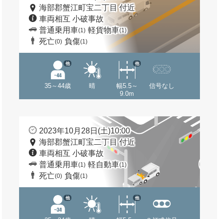
海部郡蟹江町宝二丁目 付近
車両相互 小破事故
普通乗用車
軽貨物車
(1)
(1)
死亡
負傷
(0)
(1)
他
他
35～44歳
晴
幅5.5～
信号なし
9.0m
2023年10月28日(土)10:00
海部郡蟹江町宝二丁目 付近
車両相互 小破事故
普通乗用車
軽自動車
(1)
(1)
死亡
負傷
(0)
(1)
他
他