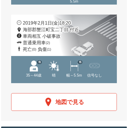
5.5m
2019年2月1日(金)18:20
海部郡蟹江町宝二丁目 付近
車両相互 小破事故
普通乗用車
(2)
死亡
負傷
(0)
(1)
他
他
35～44歳
晴
幅～5.5m
信号なし
地図で見る