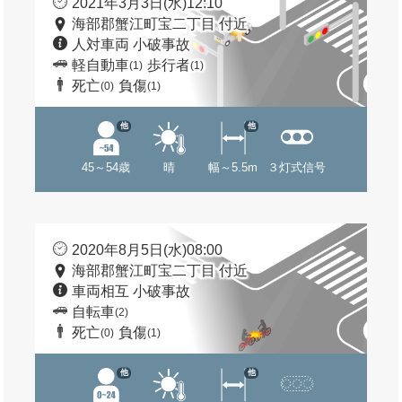
2021年3月3日(水)12:10
海部郡蟹江町宝二丁目 付近
人対車両 小破事故
軽自動車
歩行者
(1)
(1)
死亡
負傷
(0)
(1)
他
他
45～54歳
晴
幅～5.5m
３灯式信号
2020年8月5日(水)08:00
海部郡蟹江町宝二丁目 付近
車両相互 小破事故
自転車
(2)
死亡
負傷
(0)
(1)
他
他