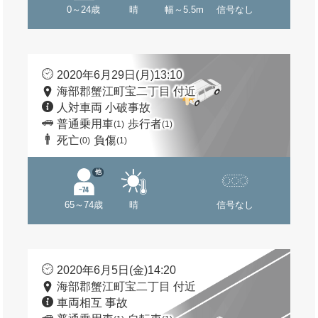
0～24歳
晴
幅～5.5m
信号なし
2020年6月29日(月)13:10
海部郡蟹江町宝二丁目 付近
人対車両 小破事故
普通乗用車
歩行者
(1)
(1)
死亡
負傷
(0)
(1)
他
65～74歳
晴
信号なし
2020年6月5日(金)14:20
海部郡蟹江町宝二丁目 付近
車両相互 事故