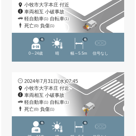
小牧市大字本庄 付近
車両相互 小破事故
軽自動車
自転車
(1)
(1)
死亡
負傷
(0)
(1)
他
他
0～24歳
晴
幅～5.5m
信号なし
2024年7月31日(水)07:45
小牧市大字本庄 付近
車両相互 小破事故
軽自動車
自転車
(1)
(1)
死亡
負傷
(0)
(1)
他
他