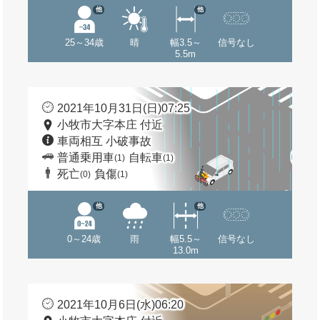
他
他
25～34歳
晴
幅3.5～
信号なし
5.5m
2021年10月31日(日)07:25
小牧市大字本庄 付近
車両相互 小破事故
普通乗用車
自転車
(1)
(1)
死亡
負傷
(0)
(1)
他
他
0～24歳
雨
幅5.5～
信号なし
13.0m
2021年10月6日(水)06:20