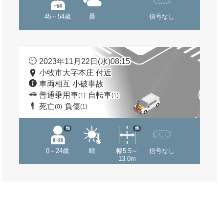
45～54歳
曇
信号なし
2023年11月22日(水)08:15
小牧市大字本庄 付近
車両相互 小破事故
普通乗用車
自転車
(1)
(1)
死亡
負傷
(0)
(1)
他
他
0～24歳
晴
幅5.5～
信号なし
13.0m