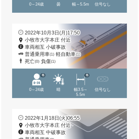
0～24歳
曇
幅～5.5m
信号なし
2022年10月3日(月)17:50
小牧市大字本庄 付近
車両相互 小破事故
普通乗用車
軽自動車
(1)
(1)
死亡
負傷
(0)
(1)
他
他
0～24歳
晴
幅3.5～
信号なし
5.5m
2022年1月18日(火)06:55
小牧市大字本庄 付近
車両相互 中破事故