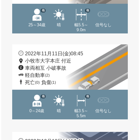
他
他
25～34歳
晴
幅5.5～
信号なし
9.0m
2022年11月11日(金)08:45
小牧市大字本庄 付近
車両相互 小破事故
軽自動車
(2)
死亡
負傷
(0)
(1)
他
他
0～24歳
晴
幅3.5～
信号なし
5.5m