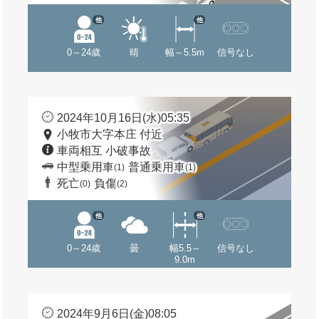
他
他
0～24歳
晴
幅～5.5m
信号なし
2024年10月16日(水)05:35
小牧市大字本庄 付近
車両相互 小破事故
中型乗用車
普通乗用車
(1)
(1)
死亡
負傷
(0)
(2)
他
他
0～24歳
曇
幅5.5～
信号なし
9.0m
2024年9月6日(金)08:05