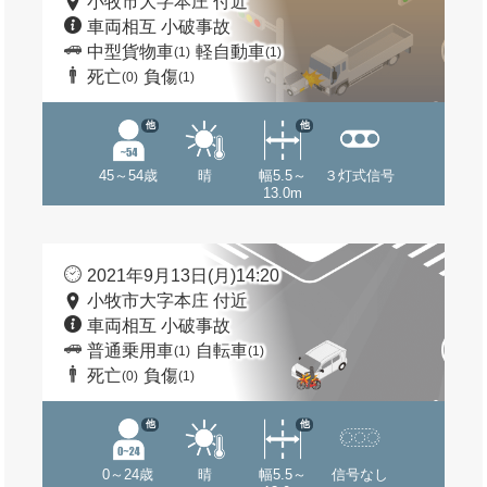
小牧市大字本庄 付近
車両相互 小破事故
中型貨物車
軽自動車
(1)
(1)
死亡
負傷
(0)
(1)
他
他
45～54歳
晴
幅5.5～
３灯式信号
13.0m
2021年9月13日(月)14:20
小牧市大字本庄 付近
車両相互 小破事故
普通乗用車
自転車
(1)
(1)
死亡
負傷
(0)
(1)
他
他
0～24歳
晴
幅5.5～
信号なし