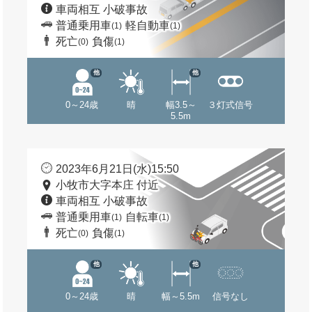
車両相互 小破事故
普通乗用車
軽自動車
(1)
(1)
死亡
負傷
(0)
(1)
他
他
0～24歳
晴
幅3.5～
３灯式信号
5.5m
2023年6月21日(水)15:50
小牧市大字本庄 付近
車両相互 小破事故
普通乗用車
自転車
(1)
(1)
死亡
負傷
(0)
(1)
他
他
0～24歳
晴
幅～5.5m
信号なし