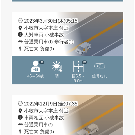
2023年3月30日(木)05:15
小牧市大字本庄 付近
人対車両 小破事故
普通乗用車
歩行者
(1)
(1)
死亡
負傷
(0)
(1)
他
他
45～54歳
晴
幅5.5～
信号なし
9.0m
2022年12月9日(金)07:35
小牧市大字本庄 付近
車両相互 小破事故
普通乗用車
(2)
死亡
負傷
(0)
(1)