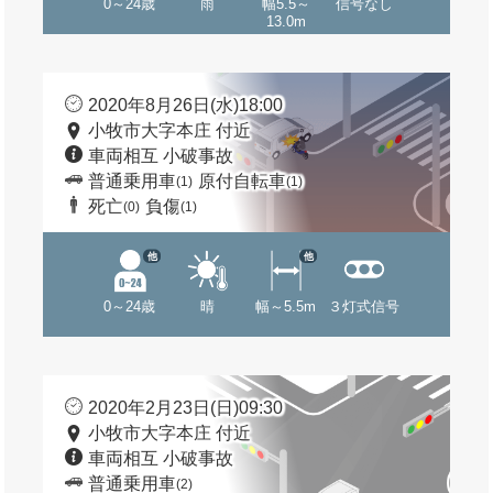
0～24歳
雨
幅5.5～
信号なし
13.0m
2020年8月26日(水)18:00
小牧市大字本庄 付近
車両相互 小破事故
普通乗用車
原付自転車
(1)
(1)
死亡
負傷
(0)
(1)
他
他
0～24歳
晴
幅～5.5m
３灯式信号
2020年2月23日(日)09:30
小牧市大字本庄 付近
車両相互 小破事故
普通乗用車
(2)