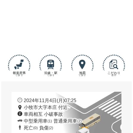
都道府県
沿線・駅
地図
こだわり
で探す
で探す
で探す
条件
2024年11月4日(月)07:25
小牧市大字本庄 付近
車両相互 小破事故
中型乗用車
普通乗用車
(1)
(2)
死亡
負傷
(0)
(2)