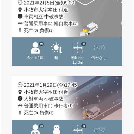
2021年2月5日(金)09:00
小牧市大字本庄 付近
車両相互 中破事故
普通乗用車
軽自動車
(1)
(1)
死亡
負傷
(0)
(1)
他
他
45～54歳
晴
幅5.5～
信号なし
13.0m
2021年1月29日(金)17:45
小牧市大字本庄 付近
人対車両 小破事故
普通乗用車
歩行者
(1)
(1)
死亡
負傷
(0)
(1)
他
他