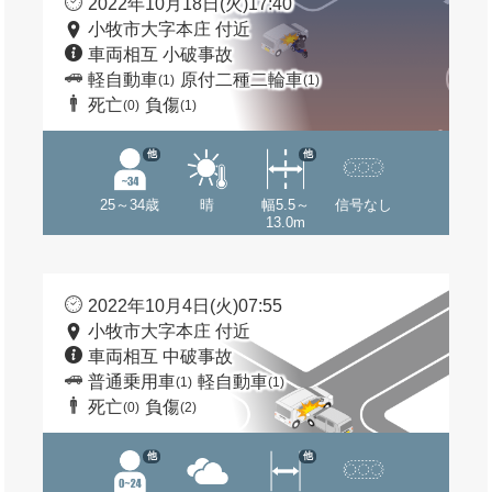
2022年10月18日(火)17:40
小牧市大字本庄 付近
車両相互 小破事故
軽自動車
原付二種二輪車
(1)
(1)
死亡
負傷
(0)
(1)
他
他
25～34歳
晴
幅5.5～
信号なし
13.0m
2022年10月4日(火)07:55
小牧市大字本庄 付近
車両相互 中破事故
普通乗用車
軽自動車
(1)
(1)
死亡
負傷
(0)
(2)
他
他