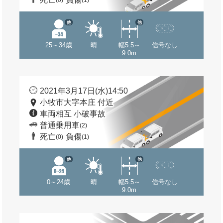
(0)
(1)
他
他
25～34歳
晴
幅5.5～
信号なし
9.0m
2021年3月17日(水)14:50
小牧市大字本庄 付近
車両相互 小破事故
普通乗用車
(2)
死亡
負傷
(0)
(1)
他
他
0～24歳
晴
幅5.5～
信号なし
9.0m