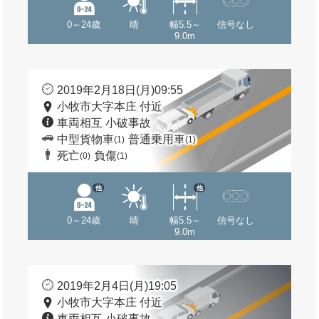
0～24歳
晴
幅5.5～
信号なし
9.0m
2019年2月18日(月)09:55
小牧市大字本庄 付近
車両相互 小破事故
中型貨物車
普通乗用車
(1)
(1)
死亡
負傷
(0)
(1)
他
他
0～24歳
晴
幅5.5～
信号なし
9.0m
2019年2月4日(月)19:05
小牧市大字本庄 付近
車両相互 小破事故