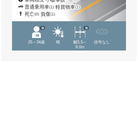
普通乗用車
軽貨物車
(1)
(1)
死亡
負傷
(0)
(1)
他
他
25～34歳
晴
幅5.5～
信号なし
9.0m