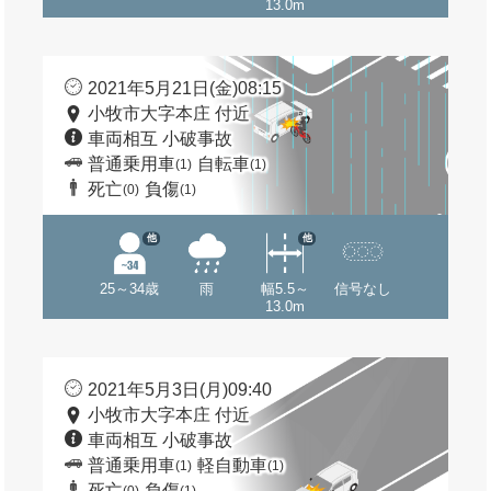
13.0m
2021年5月21日(金)08:15
小牧市大字本庄 付近
車両相互 小破事故
普通乗用車
自転車
(1)
(1)
死亡
負傷
(0)
(1)
他
他
25～34歳
雨
幅5.5～
信号なし
13.0m
2021年5月3日(月)09:40
小牧市大字本庄 付近
車両相互 小破事故
普通乗用車
軽自動車
(1)
(1)
死亡
負傷