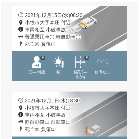
2021年12月15日(水)08:20
小牧市大字本庄 付近
車両相互 小破事故
普通乗用車
軽自動車
(1)
(1)
死亡
負傷
(0)
(1)
他
他
35～44歳
晴
幅5.5～
信号なし
9.0m
2021年12月1日(水)18:30
小牧市大字本庄 付近
車両相互 小破事故
軽自動車
自転車
(1)
(1)
死亡
負傷
(0)
(1)