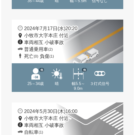
35～44歳
晴
幅～5.5m
信号なし
2024年7月17日(水)20:20
小牧市大字本庄 付近
車両相互 小破事故
普通乗用車
(2)
死亡
負傷
(0)
(1)
他
他
25～34歳
晴
幅5.5～
３灯式信号
9.0m
2024年5月30日(木)16:00
小牧市大字本庄 付近
車両相互 小破事故
自転車
(1)