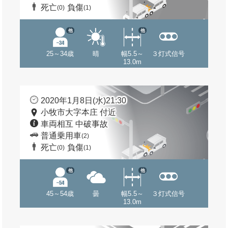
死亡
負傷
(0)
(1)
他
他
25～34歳
晴
幅5.5～
３灯式信号
13.0m
2020年1月8日(水)21:30
小牧市大字本庄 付近
車両相互 中破事故
普通乗用車
(2)
死亡
負傷
(0)
(1)
他
他
45～54歳
曇
幅5.5～
３灯式信号
13.0m