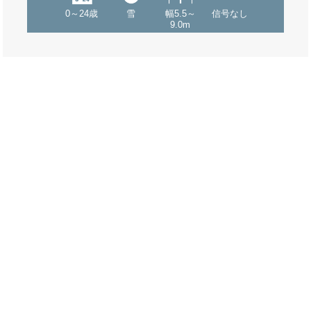
0～24歳
雪
幅5.5～
信号なし
9.0m