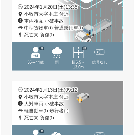
2024年1月20日(土)13:35
小牧市大字本庄 付近
車両相互 小破事故
中型貨物車
普通乗用車
(1)
(1)
死亡
負傷
(0)
(1)
他
他
35～44歳
雨
幅5.5～
信号なし
13.0m
2024年1月13日(土)09:12
小牧市大字本庄 付近
人対車両 小破事故
軽自動車
歩行者
(1)
(1)
死亡
負傷
(0)
(1)
他