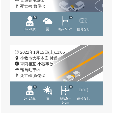
普通乗用車
(2)
死亡
負傷
(0)
(1)
他
他
0～24歳
曇
幅～5.5m
信号なし
2022年1月15日(土)11:05
小牧市大字本庄 付近
車両相互 小破事故
軽自動車
(2)
死亡
負傷
(0)
(1)
他
他
0～24歳
晴
幅5.5～
信号なし
9.0m