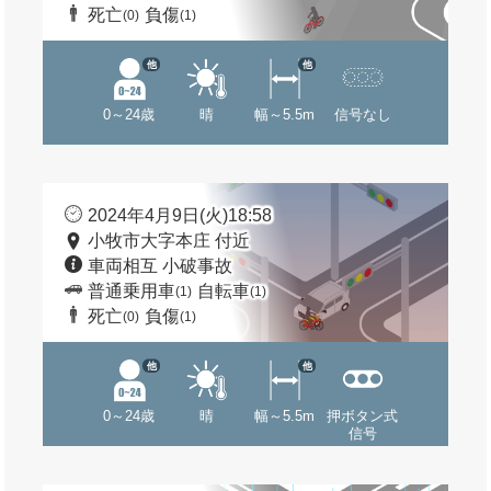
死亡
負傷
(0)
(1)
他
他
0～24歳
晴
幅～5.5m
信号なし
2024年4月9日(火)18:58
小牧市大字本庄 付近
車両相互 小破事故
普通乗用車
自転車
(1)
(1)
死亡
負傷
(0)
(1)
他
他
0～24歳
晴
幅～5.5m
押ボタン式
信号