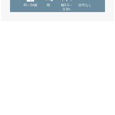
45～54歳
晴
幅5.5～
信号なし
9.0m