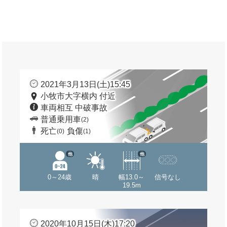
2021年3月13日(土)15:45
小牧市大字横内 付近
車両相互 中破事故
普通乗用車
(2)
死亡
負傷
(0)
(1)
他
他
0～24歳
晴
幅13.0～
信号なし
19.5m
2020年10月15日(木)17:20