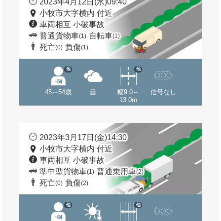
2023年4月12日(水)09:40
小牧市大字横内 付近
車両相互 小破事故
普通貨物車
自転車
(1)
(1)
死亡
負傷
(0)
(1)
他
他
45～54歳
曇
幅9.0～
信号なし
13.0m
2023年3月17日(金)14:30
小牧市大字横内 付近
車両相互 小破事故
準中型貨物車
普通乗用車
(1)
(2)
死亡
負傷
(0)
(2)
他
他