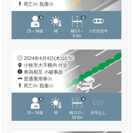
死亡
負傷
(0)
(3)
他
他
25～34歳
晴
幅5.5～
３灯式信号
9.0m
2024年4月4日(木)16:50
小牧市大字横内 付近
車両相互 小破事故
普通乗用車
(2)
死亡
負傷
(0)
(1)
他
他
25～34歳
晴
幅13.0～
信号なし
19.5m