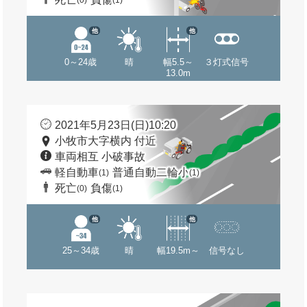
(0)
(1)
他
他
0～24歳
晴
幅5.5～
３灯式信号
13.0m
2021年5月23日(日)10:20
小牧市大字横内 付近
車両相互 小破事故
軽自動車
普通自動二輪小
(1)
(1)
死亡
負傷
(0)
(1)
他
他
25～34歳
晴
幅19.5m～
信号なし