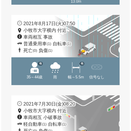
13.0m
2021年8月17日(火)07:50
小牧市大字横内 付近
車両相互 事故
普通乗用車
自転車
(1)
(1)
死亡
負傷
(0)
(1)
他
他
35～44歳
雨
幅～5.5m
信号なし
2021年7月30日(金)08:20
小牧市大字横内 付近
車両相互 小破事故
軽自動車
自転車
(1)
(1)
死亡
負傷