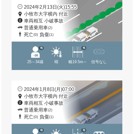
2024年2月13日(火)15:55
小牧市大字横内 付近
車両相互 小破事故
普通乗用車
(2)
死亡
負傷
(0)
(1)
他
他
25～34歳
晴
幅19.5m～
信号なし
2024年1月8日(月)07:00
小牧市大字横内 付近
車両相互 小破事故
普通乗用車
(2)
死亡
負傷
(0)
(1)
他
他