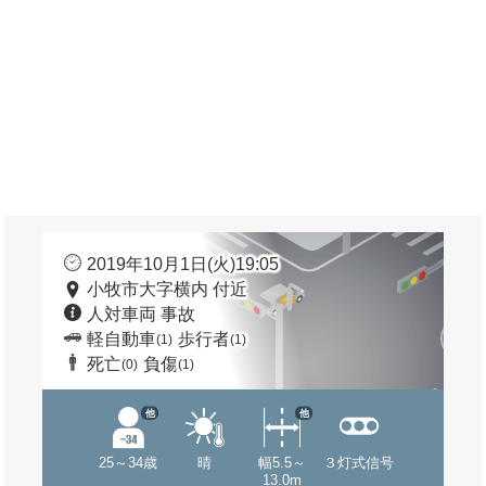
2019年10月1日(火)19:05
小牧市大字横内 付近
人対車両 事故
軽自動車
歩行者
(1)
(1)
死亡
負傷
(0)
(1)
他
他
25～34歳
晴
幅5.5～
３灯式信号
13.0m