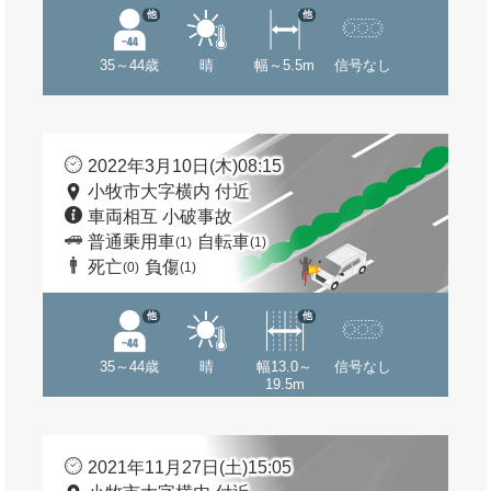
他
他
35～44歳
晴
幅～5.5m
信号なし
2022年3月10日(木)08:15
小牧市大字横内 付近
車両相互 小破事故
普通乗用車
自転車
(1)
(1)
死亡
負傷
(0)
(1)
他
他
35～44歳
晴
幅13.0～
信号なし
19.5m
2021年11月27日(土)15:05