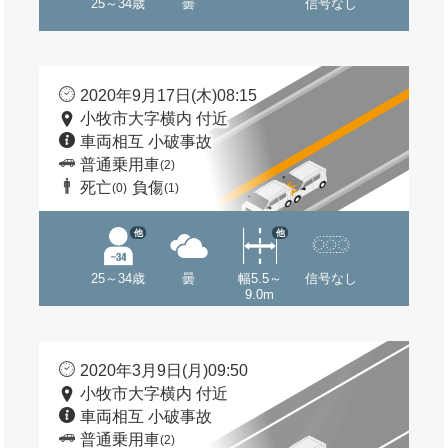
25～34歳
曇
信号なし
2020年9月17日(木)08:15
小牧市大字横内 付近
車両相互 小破事故
普通乗用車
(2)
死亡
負傷
(0)
(1)
他
他
25～34歳
曇
幅5.5～
信号なし
9.0m
2020年3月9日(月)09:50
小牧市大字横内 付近
車両相互 小破事故
普通乗用車
(2)