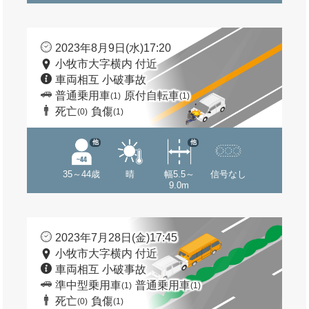
2023年8月9日(水)17:20
小牧市大字横内 付近
車両相互 小破事故
普通乗用車
原付自転車
(1)
(1)
死亡
負傷
(0)
(1)
他
他
35～44歳
晴
幅5.5～
信号なし
9.0m
2023年7月28日(金)17:45
小牧市大字横内 付近
車両相互 小破事故
準中型乗用車
普通乗用車
(1)
(1)
死亡
負傷
(0)
(1)