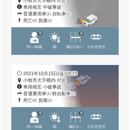
小牧市大字横内 付近
車両相互 中破事故
普通乗用車
自転車
(1)
(1)
死亡
負傷
(0)
(1)
他
他
55～64歳
晴
幅13.0m～
３灯式信号
2021年10月15日(金)18:15
小牧市大字横内 付近
車両相互 小破事故
普通乗用車
軽自動車
(1)
(1)
死亡
負傷
(0)
(1)
他
他
25～34歳
晴
幅5.5～
３灯式信号