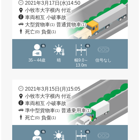
2021年3月17日(水)14:50
小牧市大字横内 付近
車両相互 小破事故
大型貨物車
普通貨物車
(1)
(1)
死亡
負傷
(0)
(1)
他
他
35～44歳
晴
幅9.0～
信号なし
13.0m
2021年3月15日(月)15:05
小牧市大字横内 付近
車両相互 小破事故
準中型貨物車
普通乗用車
(1)
(1)
死亡
負傷
(0)
(1)
他
他