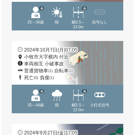
他
他
25～34歳
晴
幅5.5～
信号なし
13.0m
2024年10月7日(月)07:05
小牧市大字横内 付近
車両相互 小破事故
普通貨物車
自転車
(1)
(1)
死亡
負傷
(0)
(1)
他
他
35～44歳
雨
幅5.5～
３灯式信号
13.0m
2024年9月27日(金)17:05