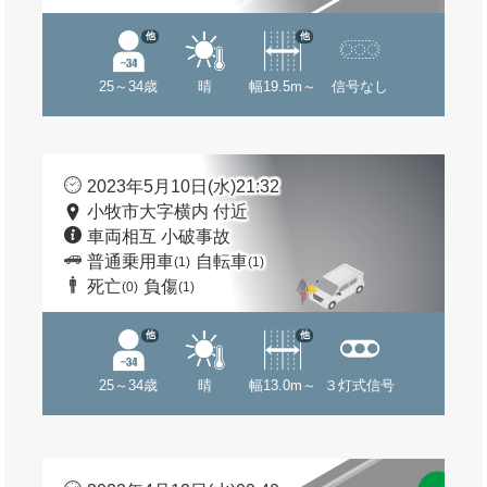
他
他
25～34歳
晴
幅19.5m～
信号なし
2023年5月10日(水)21:32
小牧市大字横内 付近
車両相互 小破事故
普通乗用車
自転車
(1)
(1)
死亡
負傷
(0)
(1)
他
他
25～34歳
晴
幅13.0m～
３灯式信号