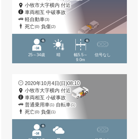
小牧市大字横内 付近
車両相互 中破事故
軽自動車
(3)
死亡
負傷
(0)
(2)
他
他
25～34歳
晴
幅5.5～
信号なし
9.0m
2020年10月4日(日)08:10
小牧市大字横内 付近
車両相互 小破事故
普通乗用車
自転車
(1)
(1)
死亡
負傷
(0)
(1)
他