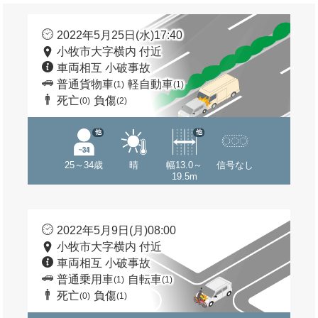
2022年5月25日(水)17:40
小牧市大字横内 付近
車両相互 小破事故
普通貨物車
軽自動車
(1)
(1)
死亡
負傷
(0)
(2)
他
他
25～34歳
晴
幅13.0～
信号なし
19.5m
2022年5月9日(月)08:00
小牧市大字横内 付近
車両相互 小破事故
普通乗用車
自転車
(1)
(1)
死亡
負傷
(0)
(1)