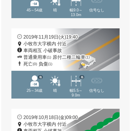
45～54歳
晴
幅9.0～
信号なし
13.0m
2019年11月19日(火)19:40
小牧市大字横内 付近
車両相互 小破事故
普通乗用車
原付二種二輪車
(1)
(1)
死亡
負傷
(0)
(1)
他
他
25～34歳
晴
幅5.5～
信号なし
9.0m
2019年10月18日(金)09:00
小牧市大字横内 付近
車両相互 小破事故