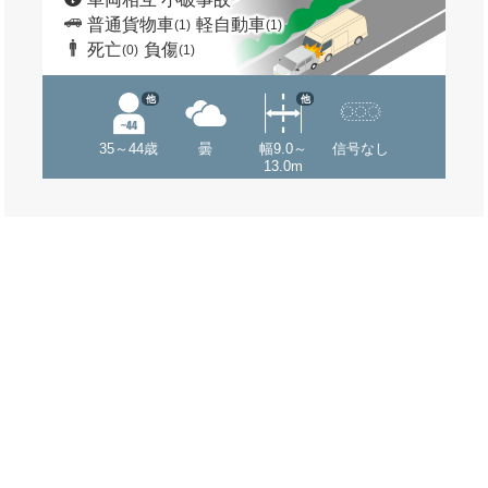
普通貨物車
軽自動車
(1)
(1)
死亡
負傷
(0)
(1)
他
他
35～44歳
曇
幅9.0～
信号なし
13.0m