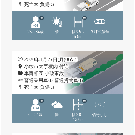
死亡
負傷
(0)
(1)
他
他
25～34歳
晴
幅3.5～
３灯式信号
5.5m
2020年1月27日(月)06:35
小牧市大字横内 付近
車両相互 小破事故
普通乗用車
普通貨物車
(1)
(1)
死亡
負傷
(0)
(1)
他
他
0～24歳
曇
幅9.0～
信号なし
13.0m