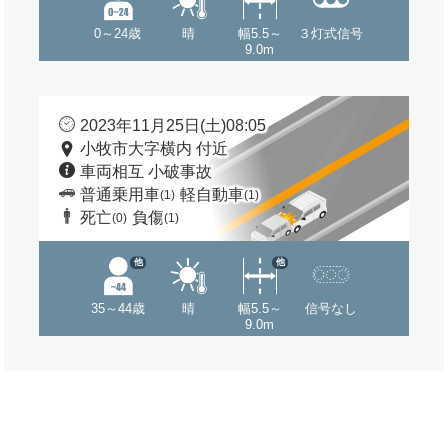
0～24歳
晴
幅5.5～
３灯式信号
9.0m
2023年11月25日(土)08:05
小牧市大字横内 付近
車両相互 小破事故
普通乗用車
軽自動車
(1)
(1)
死亡
負傷
(0)
(1)
他
他
35～44歳
晴
幅5.5～
信号なし
9.0m