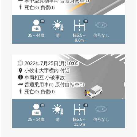
準中型貨物車
普通貨物車
(1)
(1)
死亡
負傷
(0)
(1)
他
他
35～44歳
晴
幅5.5～
信号なし
9.0m
2022年7月25日(月)10:05
小牧市大字横内 付近
車両相互 小破事故
普通乗用車
原付自転車
(1)
(1)
死亡
負傷
(0)
(1)
他
他
25～34歳
晴
幅5.5～
信号なし
13.0m