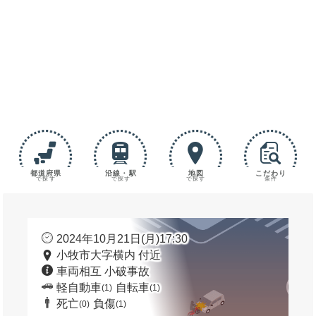
都道府県
沿線・駅
地図
こだわり
で探す
で探す
で探す
条件
2024年10月21日(月)17:30
小牧市大字横内 付近
車両相互 小破事故
軽自動車
自転車
(1)
(1)
死亡
負傷
(0)
(1)