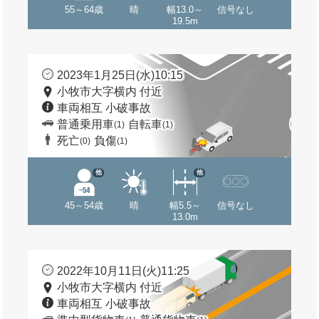
55～64歳
晴
幅13.0～
信号なし
19.5m
2023年1月25日(水)10:15
小牧市大字横内 付近
車両相互 小破事故
普通乗用車
自転車
(1)
(1)
死亡
負傷
(0)
(1)
他
他
45～54歳
晴
幅5.5～
信号なし
13.0m
2022年10月11日(火)11:25
小牧市大字横内 付近
車両相互 小破事故