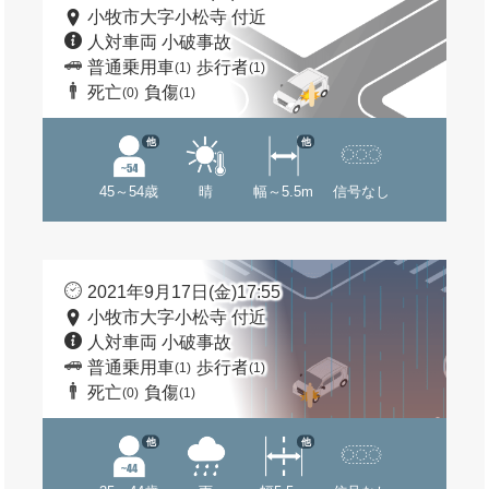
小牧市大字小松寺 付近
人対車両 小破事故
普通乗用車
歩行者
(1)
(1)
死亡
負傷
(0)
(1)
他
他
45～54歳
晴
幅～5.5m
信号なし
2021年9月17日(金)17:55
小牧市大字小松寺 付近
人対車両 小破事故
普通乗用車
歩行者
(1)
(1)
死亡
負傷
(0)
(1)
他
他