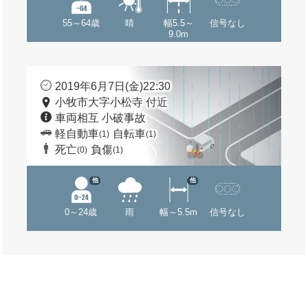
55～64歳
晴
幅5.5～
信号なし
9.0m
2019年6月7日(金)22:30
小牧市大字小松寺 付近
車両相互 小破事故
軽自動車
自転車
(1)
(1)
死亡
負傷
(0)
(1)
他
他
0～24歳
雨
幅～5.5m
信号なし