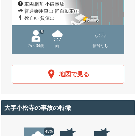
車両相互 小破事故
普通乗用車
軽自動車
(1)
(1)
死亡
負傷
(0)
(1)
他
25～34歳
雨
信号なし
地図で見る
大字小松寺の事故の特徴
45%