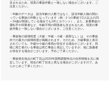
含まれるため、現実の事故件数と一致しない場合がございます。ご
注意ください。
・年齢のデータは、該当年齢の人数ではなく、該当年齢人物の関わ
っている事故の件数となっています（例：1つの事故で2人以上の25
～34歳が関係している場合でも1件とカウント）。また、多重事故の
運転手や同乗者など、年齢不明の関係者も含まれるため、現実の事
故件数と一致しない場合がございます。ご注意ください。
・事故毎の損壊程度（大破・中破・小破・損害なし）は、その事故
内での最大の損壊程度が掲載されます。そのため、大破事故と表示
されていても、中破や小破の車両が存在する場合がございます。同
様に死亡者のいる事故は死亡事故と表記していますが、他に負傷者
が存在する場合がございます。予めご了承ください。
・事故発生地点の町丁目は2020年国勢調査時点の住所情報を元に推
定しています。現在の町丁目名と異なる場合がございますので、あ
らかじめご了承ください。