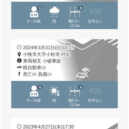
他
他
0～24歳
雨
幅5.5～
信号なし
13.0m
2024年3月31日(日)10:15
小牧市大字小松寺 付近
車両相互 小破事故
軽自動車
(2)
死亡
負傷
(0)
(1)
他
他
0～24歳
晴
幅5.5～
信号なし
13.0m
2023年4月27日(木)17:30