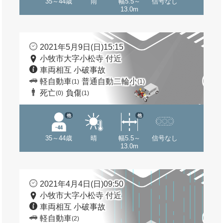
35～44歳
雨
幅5.5～
信号なし
13.0m
2021年5月9日(日)15:15
小牧市大字小松寺 付近
車両相互 小破事故
軽自動車
普通自動二輪小
(1)
(1)
死亡
負傷
(0)
(1)
他
他
35～44歳
晴
幅5.5～
信号なし
13.0m
2021年4月4日(日)09:50
小牧市大字小松寺 付近
車両相互 小破事故
軽自動車
(2)