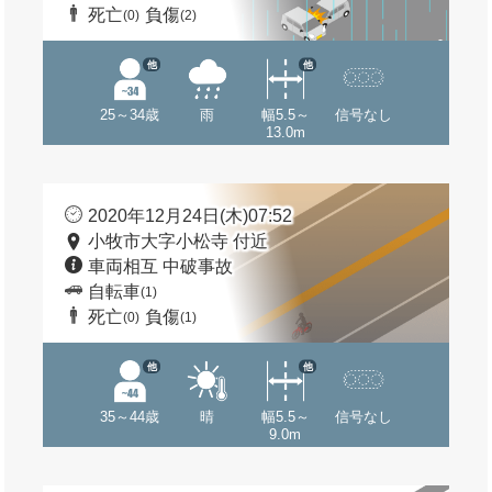
死亡
負傷
(0)
(2)
他
他
25～34歳
雨
幅5.5～
信号なし
13.0m
2020年12月24日(木)07:52
小牧市大字小松寺 付近
車両相互 中破事故
自転車
(1)
死亡
負傷
(0)
(1)
他
他
35～44歳
晴
幅5.5～
信号なし
9.0m