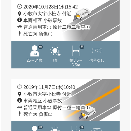
2020年10月28日(水)15:42
小牧市大字小松寺 付近
車両相互 小破事故
普通乗用車
原付二種二輪車
(1)
(1)
死亡
負傷
(0)
(1)
他
他
25～34歳
晴
幅3.5～
信号なし
5.5m
2019年11月7日(木)10:40
小牧市大字小松寺 付近
車両相互 小破事故
普通乗用車
原付二種二輪車
(1)
(1)
死亡
負傷
(0)
(1)
他
他