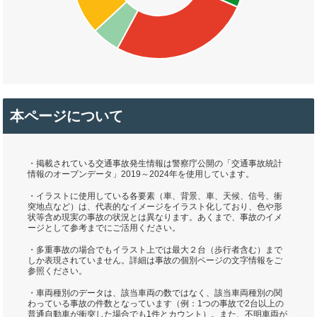
本ページについて
・掲載されている交通事故発生情報は警察庁公開の「交通事故統計
情報のオープンデータ」2019～2024年を使用しています。
・イラストに使用している各要素（車、背景、車、天候、信号、衝
突地点など）は、代表的なイメージをイラスト化しており、色や形
状等含め現実の事故の状況とは異なります。あくまで、事故のイメ
ージとして参考までにご活用ください。
・多重事故の場合でもイラスト上では最大２台（歩行者含む）まで
しか表現されていません。詳細は事故の個別ページの文字情報をご
参照ください。
・車両種別のデータは、該当車両の数ではなく、該当車両種別の関
わっている事故の件数となっています（例：1つの事故で2台以上の
普通自動車が衝突した場合でも1件とカウント）。また、不明車両が