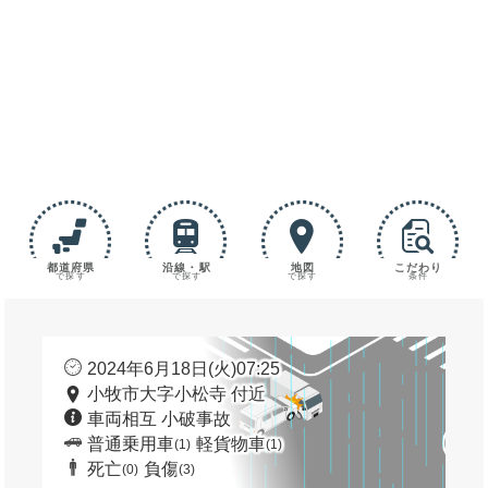
都道府県
沿線・駅
地図
こだわり
で探す
で探す
で探す
条件
2024年6月18日(火)07:25
小牧市大字小松寺 付近
車両相互 小破事故
普通乗用車
軽貨物車
(1)
(1)
死亡
負傷
(0)
(3)