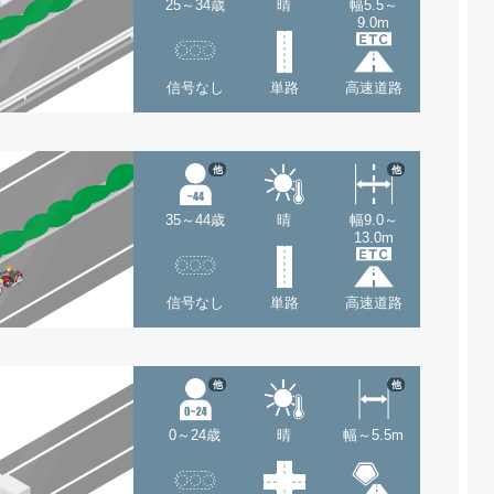
25～34歳
晴
幅5.5～
9.0m
信号なし
単路
高速道路
他
他
35～44歳
晴
幅9.0～
13.0m
信号なし
単路
高速道路
他
他
0～24歳
晴
幅～5.5m