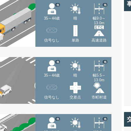
他
他
35～44歳
晴
幅9.0～
13.0m
信号なし
単路
高速道路
他
他
35～44歳
晴
幅5.5～
13.0m
信号なし
交差点
市町村道
他
他