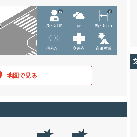
他
他
25～34歳
曇
幅～5.5m
信号なし
交差点
市町村道
地図で見る