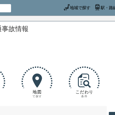
地域で探す
駅・路
通事故情報
地図
こだわり
で探す
条件