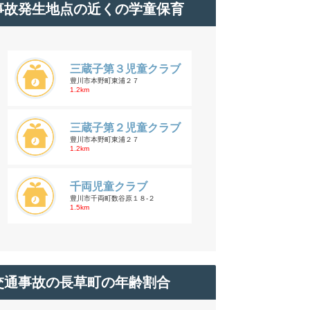
事故発生地点の近くの学童保育
三蔵子第３児童クラブ
豊川市本野町東浦２７
1.2km
三蔵子第２児童クラブ
豊川市本野町東浦２７
1.2km
千両児童クラブ
豊川市千両町数谷原１８-２
1.5km
交通事故の長草町の年齢割合