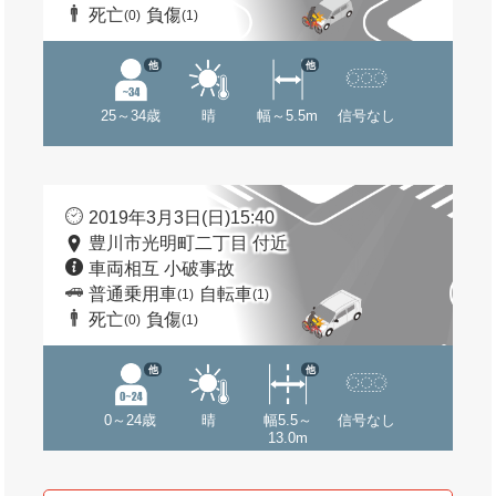
死亡
負傷
(0)
(1)
他
他
25～34歳
晴
幅～5.5m
信号なし
2019年3月3日(日)15:40
豊川市光明町二丁目 付近
車両相互 小破事故
普通乗用車
自転車
(1)
(1)
死亡
負傷
(0)
(1)
他
他
0～24歳
晴
幅5.5～
信号なし
13.0m