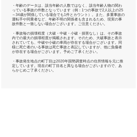
・年齢のデータは、該当年齢の人数ではなく、該当年齢人物の関わ
っている事故の件数となっています（例：1つの事故で2人以上の25
～34歳が関係している場合でも1件とカウント）。また、多重事故の
運転手や同乗者など、年齢不明の関係者も含まれるため、現実の事
故件数と一致しない場合がございます。ご注意ください。
・事故毎の損壊程度（大破・中破・小破・損害なし）は、その事故
内での最大の損壊程度が掲載されます。そのため、大破事故と表示
されていても、中破や小破の車両が存在する場合がございます。同
様に死亡者のいる事故は死亡事故と表記していますが、他に負傷者
が存在する場合がございます。予めご了承ください。
・事故発生地点の町丁目は2020年国勢調査時点の住所情報を元に推
定しています。現在の町丁目名と異なる場合がございますので、あ
らかじめご了承ください。