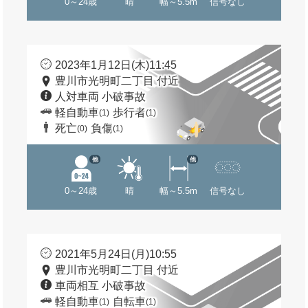
0～24歳
晴
幅～5.5m
信号なし
2023年1月12日(木)11:45
豊川市光明町二丁目 付近
人対車両 小破事故
軽自動車
歩行者
(1)
(1)
死亡
負傷
(0)
(1)
他
他
0～24歳
晴
幅～5.5m
信号なし
2021年5月24日(月)10:55
豊川市光明町二丁目 付近
車両相互 小破事故
軽自動車
自転車
(1)
(1)