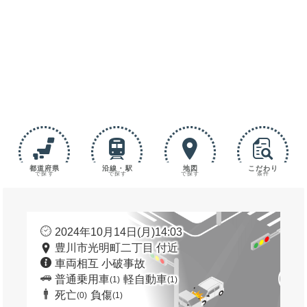
都道府県
沿線・駅
地図
こだわり
で探す
で探す
で探す
条件
2024年10月14日(月)14:03
豊川市光明町二丁目 付近
車両相互 小破事故
普通乗用車
軽自動車
(1)
(1)
死亡
負傷
(0)
(1)