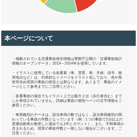
本ページについて
・掲載されている交通事故発生情報は警察庁公開の「交通事故統計
情報のオープンデータ」2019～2024年を使用しています。
・イラストに使用している各要素（車、背景、車、天候、信号、衝
突地点など）は、代表的なイメージをイラスト化しており、色や形
状等含め現実の事故の状況とは異なります。あくまで、事故のイメ
ージとして参考までにご活用ください。
・多重事故の場合でもイラスト上では最大２台（歩行者含む）まで
しか表現されていません。詳細は事故の個別ページの文字情報をご
参照ください。
・車両種別のデータは、該当車両の数ではなく、該当車両種別の関
わっている事故の件数となっています（例：1つの事故で2台以上の
普通自動車が衝突した場合でも1件とカウント）。また、不明車両が
含まれるため、現実の事故件数と一致しない場合がございます。ご
注意ください。