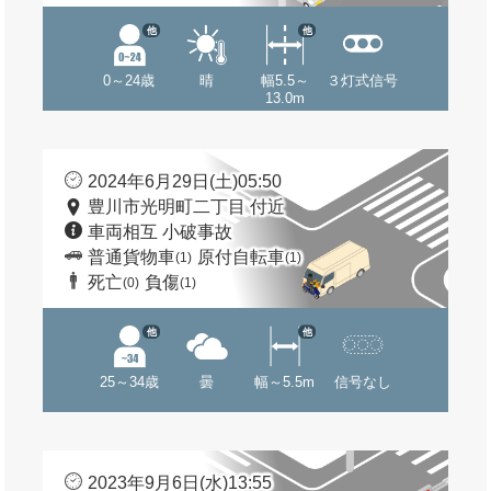
他
他
0～24歳
晴
幅5.5～
３灯式信号
13.0m
2024年6月29日(土)05:50
豊川市光明町二丁目 付近
車両相互 小破事故
普通貨物車
原付自転車
(1)
(1)
死亡
負傷
(0)
(1)
他
他
25～34歳
曇
幅～5.5m
信号なし
2023年9月6日(水)13:55