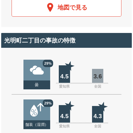
地図で見る
光明町二丁目の事故の特徴
29%
4.5
3.6
曇
愛知県
全国
29%
4.5
4.3
舗装（湿潤）
愛知県
全国