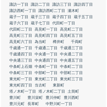
諏訪一丁目
諏訪二丁目
諏訪三丁目
諏訪四丁目
諏訪西町一丁目
諏訪西町二丁目
瀬木町
蔵子一丁目
蔵子三丁目
蔵子四丁目
蔵子五丁目
蔵子六丁目
蔵子七丁目
代田町一丁目
代田町二丁目
高見町一丁目
高見町二丁目
高見町三丁目
高見町四丁目
高見町五丁目
高見町六丁目
為当町
樽井町
千両町
千歳通一丁目
千歳通二丁目
千歳通三丁目
千歳通四丁目
中央通一丁目
中央通二丁目
中央通三丁目
中央通四丁目
中央通五丁目
中条町上石畑
中条町一丁目
中条町二丁目
中条町三丁目
中部町一丁目
中部町二丁目
東光町一丁目
東光町二丁目
東光町三丁目
東光町四丁目
当古町
東新町
塔ノ木町一丁目
塔ノ木町二丁目
土筒町
豊川町
豊川栄町
豊川仲町
豊川西町
豊川元町
長草町
中野川町一丁目