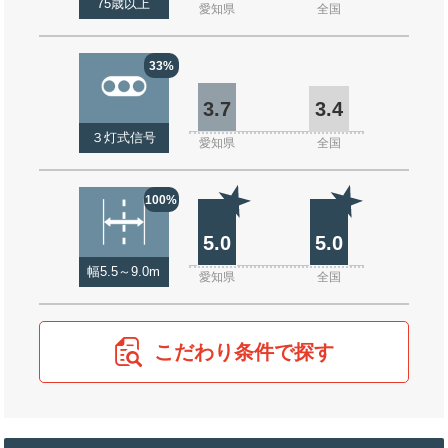
75歳以上
愛知県
全国
33%
3.7
3.4
３灯式信号
愛知県
全国
100%
5.0
5.0
幅5.5～9.0m
愛知県
全国
こだわり条件で探す