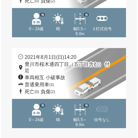
死亡
負傷
(0)
(2)
他
他
0～24歳
晴
幅5.5～
３灯式信号
9.0m
2021年8月1日(日)14:20
豊川市桜木通四丁目（五丁目含む） 付
近
車両相互 小破事故
普通乗用車
(3)
死亡
負傷
(0)
(2)
他
他
0～24歳
晴
幅5.5～
信号なし
9.0m