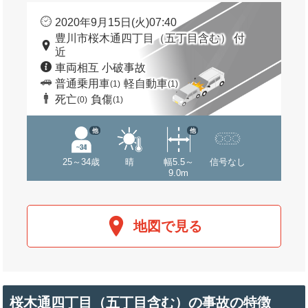
2020年9月15日(火)07:40
豊川市桜木通四丁目（五丁目含む） 付
近
車両相互 小破事故
普通乗用車
軽自動車
(1)
(1)
死亡
負傷
(0)
(1)
他
他
25～34歳
晴
幅5.5～
信号なし
9.0m
地図で見る
桜木通四丁目（五丁目含む）の事故の特徴