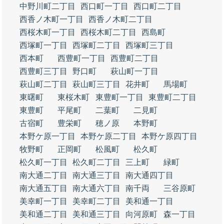
中野川町二丁目
西口町一丁目
西口町二丁目
西香ノ木町一丁目
西香ノ木町二丁目
西桜木町一丁目
西桜木町二丁目
西島町
西塚町一丁目
西塚町二丁目
西塚町三丁目
西本町
西豊町一丁目
西豊町二丁目
西豊町三丁目
野口町
萩山町一丁目
萩山町二丁目
萩山町三丁目
花井町
馬場町
東曙町
東桜木町
東豊町一丁目
東豊町二丁目
東豊町
平尾町
二葉町
二見町
古宿町
豊栄町
穂ノ原
本野町
本野ケ原一丁目
本野ケ原二丁目
本野ケ原四丁目
牧野町
正岡町
松風町
松久町
松久町一丁目
松久町二丁目
三上町
緑町
南大通二丁目
南大通三丁目
南大通四丁目
南大通五丁目
南大通六丁目
南千両
三谷原町
美幸町一丁目
美幸町二丁目
美和通一丁目
美和通二丁目
美和通三丁目
向河原町
森一丁目