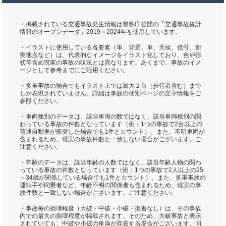
・掲載されている交通事故発生情報は警察庁公開の「交通事故統計
情報のオープンデータ」2019～2024年を使用しています。
・イラストに使用している各要素（車、背景、車、天候、信号、衝
突地点など）は、代表的なイメージをイラスト化しており、色や形
状等含め現実の事故の状況とは異なります。あくまで、事故のイメ
ージとして参考までにご活用ください。
・多重事故の場合でもイラスト上では最大２台（歩行者含む）まで
しか表現されていません。詳細は事故の個別ページの文字情報をご
参照ください。
・車両種別のデータは、該当車両の数ではなく、該当車両種別の関
わっている事故の件数となっています（例：1つの事故で2台以上の
普通自動車が衝突した場合でも1件とカウント）。また、不明車両が
含まれるため、現実の事故件数と一致しない場合がございます。ご
注意ください。
・年齢のデータは、該当年齢の人数ではなく、該当年齢人物の関わ
っている事故の件数となっています（例：1つの事故で2人以上の25
～34歳が関係している場合でも1件とカウント）。また、多重事故の
運転手や同乗者など、年齢不明の関係者も含まれるため、現実の事
故件数と一致しない場合がございます。ご注意ください。
・事故毎の損壊程度（大破・中破・小破・損害なし）は、その事故
内での最大の損壊程度が掲載されます。そのため、大破事故と表示
されていても、中破や小破の車両が存在する場合がございます。同