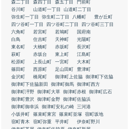
森二丁目
森四丁目
森五丁目
門前町
谷川町
山道町一丁目
山道町二丁目
弥生町一丁目
弥生町二丁目
八幡町
豊が丘町
四ツ谷町一丁目
四ツ谷町二丁目
四ツ谷町三丁目
六角町
若宮町
若鳩町
国府南
白鳥
住吉町
天神町
光陽町
東名町
大橋町
赤坂町
長沢町
萩町
赤坂台
東上町
江島町
松原町
上長山町
一宮町
大木町
篠田町
西原町
足山田町
豊津町
金沢町
橋尾町
御津町上佐脇
御津町下佐脇
御津町下佐脇新田
御津町御馬
御津町西方
御津町泙野
御津町大草
御津町赤根
御津町広石
御津町豊沢
御津町金野
御津町佐脇浜
御津町御幸浜
御津町安礼の崎
三河港
小坂井町
篠束町東宮
篠束町並塚
宿町坂地
宿町青木
宿町弥重
平井町
伊奈町野川