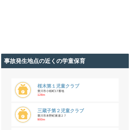
事故発生地点の近くの学童保育
桜木第１児童クラブ
豊川市小桜町17番地
128m
三蔵子第２児童クラブ
豊川市本野町東浦２７
900m