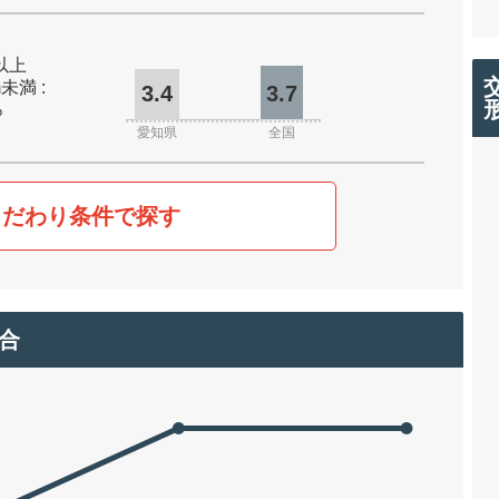
m以上
m未満 :
3.4
3.7
%
愛知県
全国
こだわり条件で探す
合