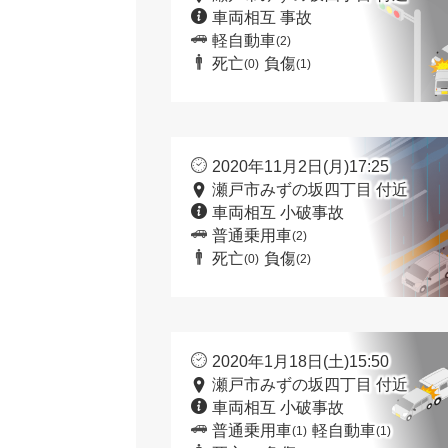
車両相互 事故
軽自動車
(2)
死亡
負傷
(0)
(1)
2020年11月2日(月)17:25
瀬戸市みずの坂四丁目 付近
車両相互 小破事故
普通乗用車
(2)
死亡
負傷
(0)
(2)
2020年1月18日(土)15:50
瀬戸市みずの坂四丁目 付近
車両相互 小破事故
普通乗用車
軽自動車
(1)
(1)