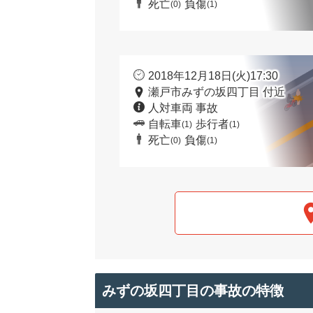
死亡
負傷
(0)
(1)
2018年12月18日(火)17:30
瀬戸市みずの坂四丁目 付近
人対車両 事故
自転車
歩行者
(1)
(1)
死亡
負傷
(0)
(1)
みずの坂四丁目の事故の特徴