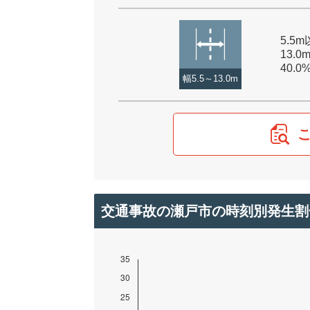
5.5
13.0
40.0
幅5.5～13.0m
交通事故の瀬戸市の時刻別発生割