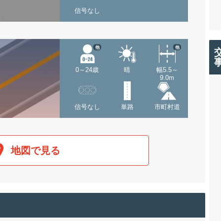
信号なし
他
他
0～24歳
晴
幅5.5～
9.0m
信号なし
単路
市町村道
地図で見る