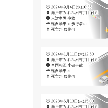
2024年9月4日(水)10:35
瀬戸市みずの坂四丁目 付近
人対車両 事故
軽自動車
歩行者
(1)
(1)
死亡
負傷
(0)
(1)
2024年1月11日(木)12:50
瀬戸市みずの坂四丁目 付近
車両相互 小破事故
軽自動車
(2)
死亡
負傷
(0)
(2)
2023年6月13日(火)15:00
瀬戸市みずの坂四丁目 付近