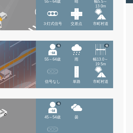
55～64歳
晴
幅5.5～
13.0m
３灯式信号
交差点
市町村道
他
他
55～64歳
雨
幅13.0～
19.5m
信号なし
単路
市町村道
他
45～54歳
曇