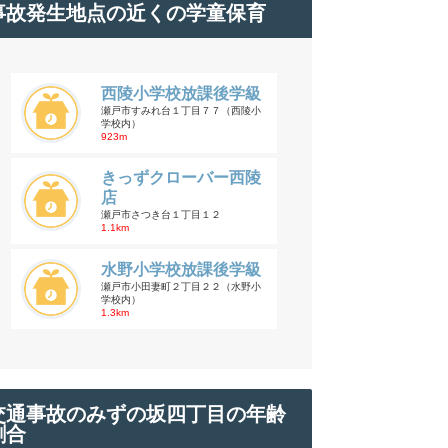
事故発生地点の近くの学童保育
西陵小学校放課後学級
瀬戸市すみれ台１丁目７７（西陵小
学校内）
923m
きっずクローバー西陵
店
瀬戸市さつき台１丁目１２
1.1km
水野小学校放課後学級
瀬戸市小田妻町２丁目２２（水野小
学校内）
1.3km
交通事故のみずの坂四丁目の年齢
割合