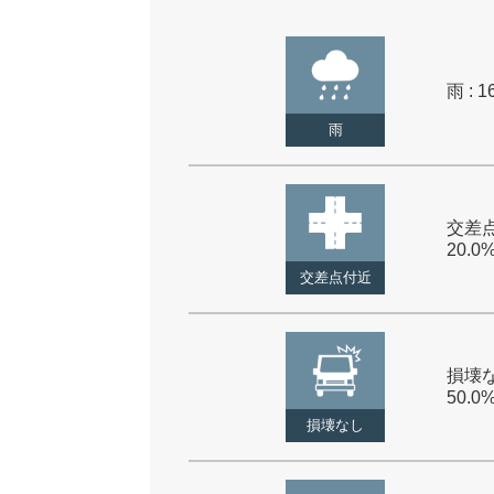
雨 : 1
雨
交差点
20.0
交差点付近
損壊な
50.0
損壊なし