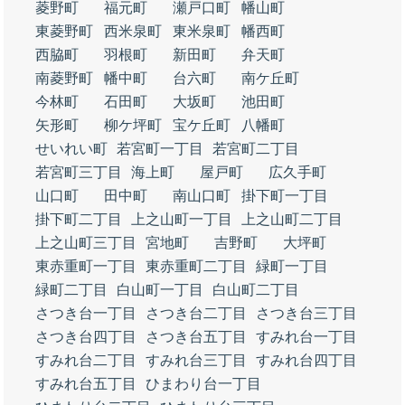
菱野町
福元町
瀬戸口町
幡山町
東菱野町
西米泉町
東米泉町
幡西町
西脇町
羽根町
新田町
弁天町
南菱野町
幡中町
台六町
南ケ丘町
今林町
石田町
大坂町
池田町
矢形町
柳ケ坪町
宝ケ丘町
八幡町
せいれい町
若宮町一丁目
若宮町二丁目
若宮町三丁目
海上町
屋戸町
広久手町
山口町
田中町
南山口町
掛下町一丁目
掛下町二丁目
上之山町一丁目
上之山町二丁目
上之山町三丁目
宮地町
吉野町
大坪町
東赤重町一丁目
東赤重町二丁目
緑町一丁目
緑町二丁目
白山町一丁目
白山町二丁目
さつき台一丁目
さつき台二丁目
さつき台三丁目
さつき台四丁目
さつき台五丁目
すみれ台一丁目
すみれ台二丁目
すみれ台三丁目
すみれ台四丁目
すみれ台五丁目
ひまわり台一丁目