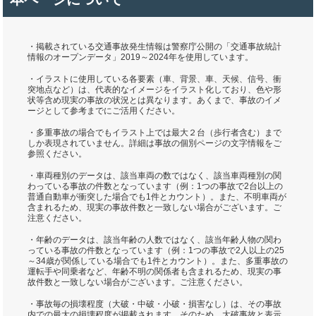
・掲載されている交通事故発生情報は警察庁公開の「交通事故統計
情報のオープンデータ」2019～2024年を使用しています。
・イラストに使用している各要素（車、背景、車、天候、信号、衝
突地点など）は、代表的なイメージをイラスト化しており、色や形
状等含め現実の事故の状況とは異なります。あくまで、事故のイメ
ージとして参考までにご活用ください。
・多重事故の場合でもイラスト上では最大２台（歩行者含む）まで
しか表現されていません。詳細は事故の個別ページの文字情報をご
参照ください。
・車両種別のデータは、該当車両の数ではなく、該当車両種別の関
わっている事故の件数となっています（例：1つの事故で2台以上の
普通自動車が衝突した場合でも1件とカウント）。また、不明車両が
含まれるため、現実の事故件数と一致しない場合がございます。ご
注意ください。
・年齢のデータは、該当年齢の人数ではなく、該当年齢人物の関わ
っている事故の件数となっています（例：1つの事故で2人以上の25
～34歳が関係している場合でも1件とカウント）。また、多重事故の
運転手や同乗者など、年齢不明の関係者も含まれるため、現実の事
故件数と一致しない場合がございます。ご注意ください。
・事故毎の損壊程度（大破・中破・小破・損害なし）は、その事故
内での最大の損壊程度が掲載されます。そのため、大破事故と表示