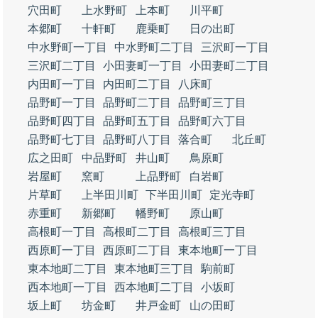
穴田町
上水野町
上本町
川平町
本郷町
十軒町
鹿乗町
日の出町
中水野町一丁目
中水野町二丁目
三沢町一丁目
三沢町二丁目
小田妻町一丁目
小田妻町二丁目
内田町一丁目
内田町二丁目
八床町
品野町一丁目
品野町二丁目
品野町三丁目
品野町四丁目
品野町五丁目
品野町六丁目
品野町七丁目
品野町八丁目
落合町
北丘町
広之田町
中品野町
井山町
鳥原町
岩屋町
窯町
上品野町
白岩町
片草町
上半田川町
下半田川町
定光寺町
赤重町
新郷町
幡野町
原山町
高根町一丁目
高根町二丁目
高根町三丁目
西原町一丁目
西原町二丁目
東本地町一丁目
東本地町二丁目
東本地町三丁目
駒前町
西本地町一丁目
西本地町二丁目
小坂町
坂上町
坊金町
井戸金町
山の田町