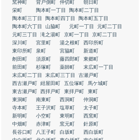
窯神町
背戸側町
仲切町
朝日町
栄町
陶本町一丁目
陶本町二丁目
陶本町三丁目
陶本町四丁目
陶本町五丁目
陶本町六丁目
山脇町
元町一丁目
元町二丁目
元町三丁目
滝之湯町
京町一丁目
京町二丁目
深川町
宮里町
湯之根町
西印所町
東印所町
泉町
宮脇町
新道町
刎田町
須原町
藤四郎町
東郷町
前田町
杉塚町
薬師町
末広町一丁目
末広町二丁目
末広町三丁目
古瀬戸町
西古瀬戸町
紺屋田町
五位塚町
馬ケ城町
東古瀬戸町
西拝戸町
東拝戸町
東町
東洞町
南東町
西洞町
仲洞町
寺本町
王子沢町
塩草町
太子町
新明町
小空町
東明町
西窯町
中畑町
赤津町
窯元町
針原町
長谷口町
八王子町
白坂町
西白坂町