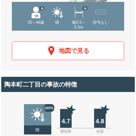
他
他
35～44歳
晴
幅3.5～
信号なし
5.5m
地図で見る
陶本町二丁目の事故の特徴
100%
4.7
4.8
晴
愛知県
全国