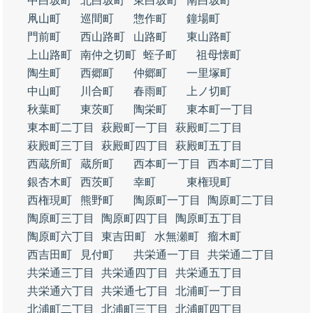
中白坂町
北白坂町
東白坂町
南白坂町
凧山町
巡間町
惣作町
鐘場町
門前町
西山路町
山路町
東山路町
上山路町
南仲之切町
蛭子町
祖母懐町
陶生町
西郷町
仲郷町
一里塚町
中山町
川合町
春雨町
上ノ切町
秋葉町
東茨町
陶栄町
東本町一丁目
東本町二丁目
萩殿町一丁目
萩殿町二丁目
萩殿町三丁目
萩殿町四丁目
萩殿町五丁目
西蔵所町
蔵所町
西本町一丁目
西本町二丁目
銀杏木町
西茨町
幸町
東権現町
西権現町
熊野町
陶原町一丁目
陶原町二丁目
陶原町三丁目
陶原町四丁目
陶原町五丁目
陶原町六丁目
東吉田町
水無瀬町
瘤木町
西吉田町
見付町
共栄通一丁目
共栄通二丁目
共栄通三丁目
共栄通四丁目
共栄通五丁目
共栄通六丁目
共栄通七丁目
北浦町一丁目
北浦町二丁目
北浦町三丁目
北浦町四丁目