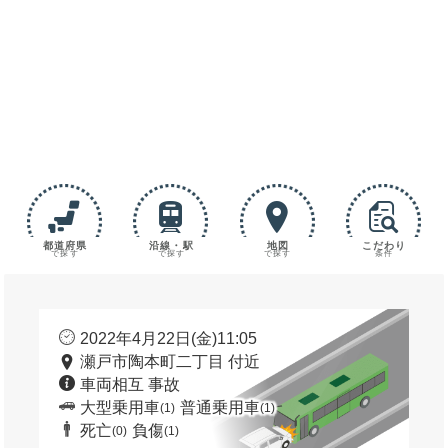
都道府県
沿線・駅
地図
こだわり
で探す
で探す
で探す
条件
2022年4月22日(金)11:05
瀬戸市陶本町二丁目 付近
車両相互 事故
大型乗用車
普通乗用車
(1)
(1)
死亡
負傷
(0)
(1)