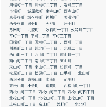
川端町一丁目
川端町二丁目
川端町三丁目
市場町
城屋敷町
東寺山町
西寺山町
東長根町
城ケ根町
神川町
美濃池町
西長根町
追分町
今池町
汗干町
孫田町
北脇町
效範町一丁目
效範町二丁目
平町一丁目
平町二丁目
平町三丁目
田端町一丁目
田端町二丁目
川西町一丁目
川西町二丁目
川北町一丁目
川北町二丁目
西山町一丁目
西山町二丁目
南山町一丁目
南山町二丁目
南山町三丁目
東山町
東山町一丁目
東山町二丁目
松原町一丁目
松原町二丁目
松原町三丁目
山手町
北山町
西追分町
東横山町
水南町
苗場町
東松山町
小金町
進陶町
西松山町一丁目
西松山町二丁目
西松山町三丁目
西松山町四丁目
北松山町一丁目
北松山町二丁目
上松山町一丁目
上松山町二丁目
余床町
曽野町
水北町