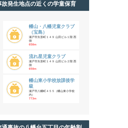
事故発生地点の近くの学童保育
幡山・八幡児童クラブ
（宝島）
瀬戸市矢形町１４９ 山田ビル１階 西
側
658m
流れ星児童クラブ
瀬戸市矢形町１４９ 山田ビル２階 西
側
659m
幡山東小学校放課後学
級
瀬戸市八幡町４５５（幡山東小学校
内）
773m
交通事故の八幡台五丁目の年齢割