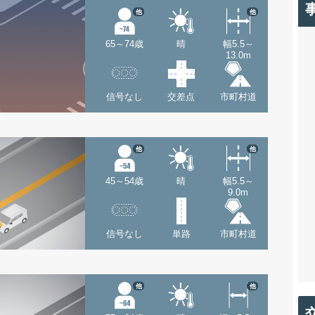
他
他
65～74歳
晴
幅5.5～
13.0m
信号なし
交差点
市町村道
他
他
45～54歳
晴
幅5.5～
9.0m
信号なし
単路
市町村道
他
他