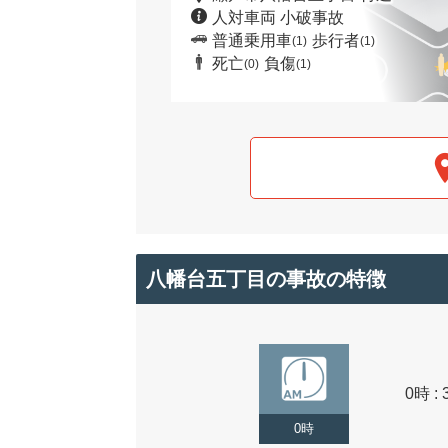
人対車両 小破事故
普通乗用車
歩行者
(1)
(1)
死亡
負傷
(0)
(1)
八幡台五丁目の事故の特徴
0時 : 
0時