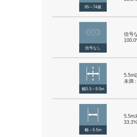
65～74歳
信号な
100.
信号なし
5.5m
未満 :
幅5.5～9.0m
5.5m
33.3
幅～5.5m