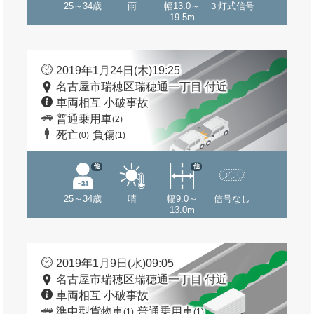
25～34歳
雨
幅13.0～
３灯式信号
19.5m
2019年1月24日(木)19:25
名古屋市瑞穂区瑞穂通一丁目 付近
車両相互 小破事故
普通乗用車
(2)
死亡
負傷
(0)
(1)
他
他
25～34歳
晴
幅9.0～
信号なし
13.0m
2019年1月9日(水)09:05
名古屋市瑞穂区瑞穂通一丁目 付近
車両相互 小破事故
準中型貨物車
普通乗用車
(1)
(1)