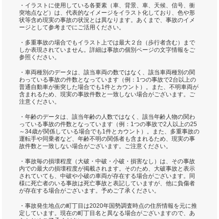
・イラストに使用している各要素（車、背景、車、天候、信号、衝
突地点など）は、代表的なイメージをイラスト化しており、色や形
状等含め現実の事故の状況とは異なります。あくまで、事故のイメ
ージとして参考までにご活用ください。
・多重事故の場合でもイラスト上では最大２台（歩行者含む）まで
しか表現されていません。詳細は事故の個別ページの文字情報をご
参照ください。
・車両種別のデータは、該当車両の数ではなく、該当車両種別の関
わっている事故の件数となっています（例：1つの事故で2台以上の
普通自動車が衝突した場合でも1件とカウント）。また、不明車両が
含まれるため、現実の事故件数と一致しない場合がございます。ご
注意ください。
・年齢のデータは、該当年齢の人数ではなく、該当年齢人物の関わ
っている事故の件数となっています（例：1つの事故で2人以上の25
～34歳が関係している場合でも1件とカウント）。また、多重事故の
運転手や同乗者など、年齢不明の関係者も含まれるため、現実の事
故件数と一致しない場合がございます。ご注意ください。
・事故毎の損壊程度（大破・中破・小破・損害なし）は、その事故
内での最大の損壊程度が掲載されます。そのため、大破事故と表示
されていても、中破や小破の車両が存在する場合がございます。同
様に死亡者のいる事故は死亡事故と表記していますが、他に負傷者
が存在する場合がございます。予めご了承ください。
・事故発生地点の町丁目は2020年国勢調査時点の住所情報を元に推
定しています。現在の町丁目名と異なる場合がございますので、あ