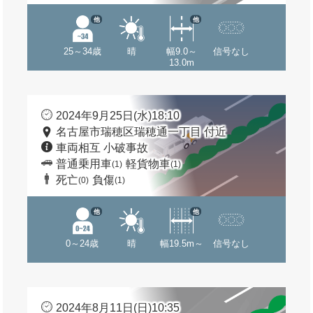
他
他
25～34歳
晴
幅9.0～
信号なし
13.0m
2024年9月25日(水)18:10
名古屋市瑞穂区瑞穂通一丁目 付近
車両相互 小破事故
普通乗用車
軽貨物車
(1)
(1)
死亡
負傷
(0)
(1)
他
他
0～24歳
晴
幅19.5m～
信号なし
2024年8月11日(日)10:35