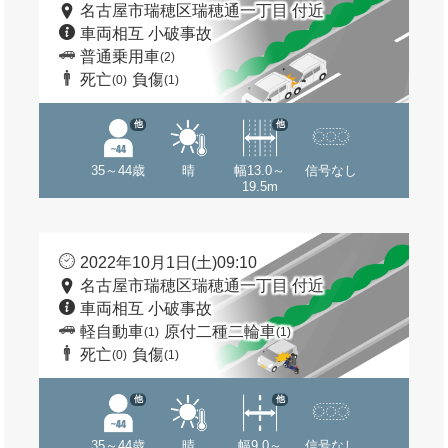
名古屋市瑞穂区瑞穂通一丁目 付近
車両相互 小破事故
普通乗用車
(2)
死亡
負傷
(0)
(1)
他
他
35～44歳
晴
幅13.0～
信号なし
19.5m
2022年10月1日(土)09:10
名古屋市瑞穂区瑞穂通一丁目 付近
車両相互 小破事故
軽自動車
原付二種二輪車
(1)
(1)
死亡
負傷
(0)
(1)
他
他
35～44歳
晴
幅9.0～
信号なし