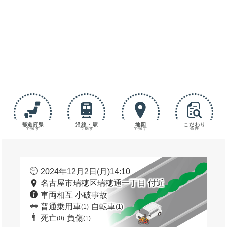
都道府県
沿線・駅
地図
こだわり
で探す
で探す
で探す
条件
2024年12月2日(月)14:10
名古屋市瑞穂区瑞穂通一丁目 付近
車両相互 小破事故
普通乗用車
自転車
(1)
(1)
死亡
負傷
(0)
(1)