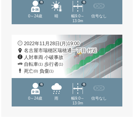
他
他
0～24歳
晴
幅9.0～
信号なし
13.0m
2022年11月28日(月)19:00
名古屋市瑞穂区瑞穂通一丁目 付近
人対車両 小破事故
自転車
歩行者
(1)
(1)
死亡
負傷
(0)
(1)
他
他
0～24歳
雨
幅9.0～
信号なし
13.0m