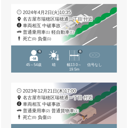
2024年4月2日(火)10:35
名古屋市瑞穂区瑞穂通一丁目 付近
車両相互 中破事故
普通乗用車
軽自動車
(1)
(1)
死亡
負傷
(0)
(1)
他
他
45～54歳
晴
幅13.0～
信号なし
19.5m
2023年12月21日(木)17:00
名古屋市瑞穂区瑞穂通一丁目 付近
車両相互 中破事故
普通乗用車
普通貨物車
(2)
(1)
死亡
負傷
(0)
(2)