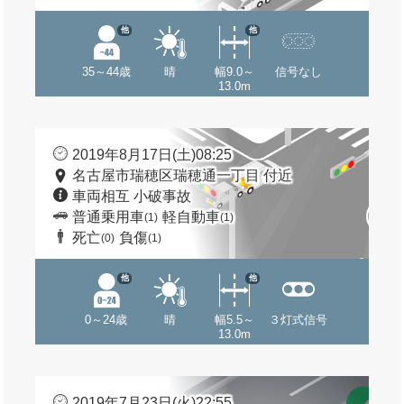
他
他
35～44歳
晴
幅9.0～
信号なし
13.0m
2019年8月17日(土)08:25
名古屋市瑞穂区瑞穂通一丁目 付近
車両相互 小破事故
普通乗用車
軽自動車
(1)
(1)
死亡
負傷
(0)
(1)
他
他
0～24歳
晴
幅5.5～
３灯式信号
13.0m
2019年7月23日(火)22:55