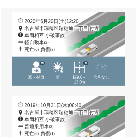
2020年6月20日(土)12:20
名古屋市瑞穂区瑞穂通一丁目 付近
車両相互 小破事故
軽自動車
(2)
死亡
負傷
(0)
(2)
他
他
35～44歳
晴
幅9.0～
信号なし
13.0m
2019年10月31日(木)08:40
名古屋市瑞穂区瑞穂通一丁目 付近
車両相互 小破事故
普通乗用車
(2)
死亡
負傷
(0)
(1)