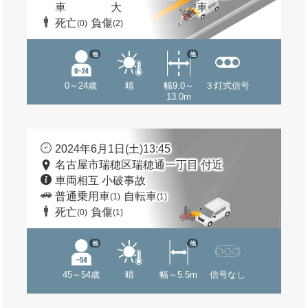
車
大
車
死亡
負傷
(0)
(2)
他
他
0～24歳
晴
幅9.0～
３灯式信号
13.0m
2024年6月1日(土)13:45
名古屋市瑞穂区瑞穂通一丁目 付近
車両相互 小破事故
普通乗用車
自転車
(1)
(1)
死亡
負傷
(0)
(1)
他
他
45～54歳
晴
幅～5.5m
信号なし