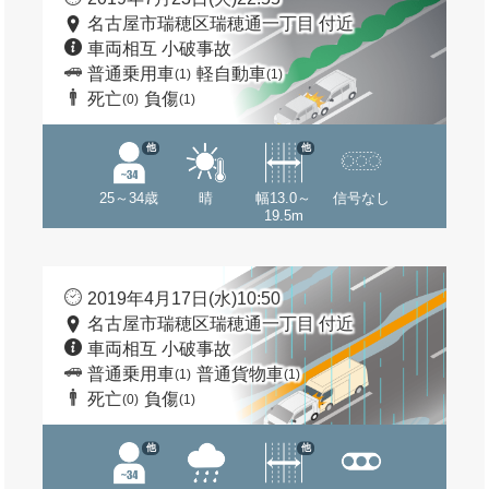
名古屋市瑞穂区瑞穂通一丁目 付近
車両相互 小破事故
普通乗用車
軽自動車
(1)
(1)
死亡
負傷
(0)
(1)
他
他
25～34歳
晴
幅13.0～
信号なし
19.5m
2019年4月17日(水)10:50
名古屋市瑞穂区瑞穂通一丁目 付近
車両相互 小破事故
普通乗用車
普通貨物車
(1)
(1)
死亡
負傷
(0)
(1)
他
他