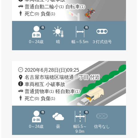
普通自動二輪小
自転車
(1)
(1)
死亡
負傷
(0)
(1)
他
他
0～24歳
晴
幅～5.5m
３灯式信号
2020年6月28日(日)09:25
名古屋市瑞穂区瑞穂通一丁目 付近
車両相互 小破事故
普通貨物車
軽自動車
(1)
(1)
死亡
負傷
(0)
(1)
他
他
0～24歳
曇
幅5.5～
信号なし
9.0m