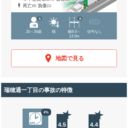
死亡
負傷
(0)
(1)
他
他
25～34歳
晴
幅9.0～
信号なし
13.0m
地図で見る
瑞穂通一丁目の事故の特徴
4%
4.5
4.4