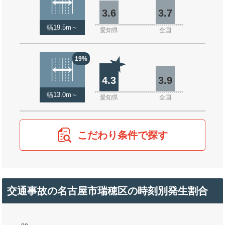
3.6
3.7
幅19.5m～
愛知県
全国
19%
4.3
3.9
幅13.0m～
愛知県
全国
こだわり条件で探す
交通事故の名古屋市瑞穂区の時刻別発生割合