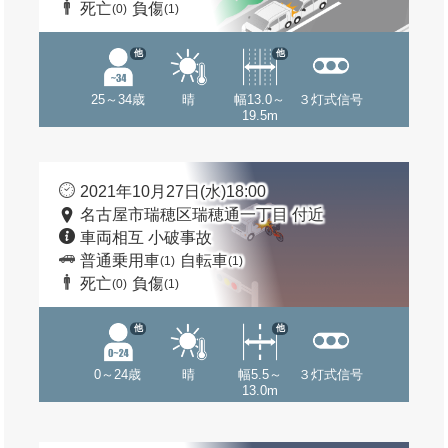
死亡
負傷
(0)
(1)
他
他
25～34歳
晴
幅13.0～
３灯式信号
19.5m
2021年10月27日(水)18:00
名古屋市瑞穂区瑞穂通一丁目 付近
車両相互 小破事故
普通乗用車
自転車
(1)
(1)
死亡
負傷
(0)
(1)
他
他
0～24歳
晴
幅5.5～
３灯式信号
13.0m