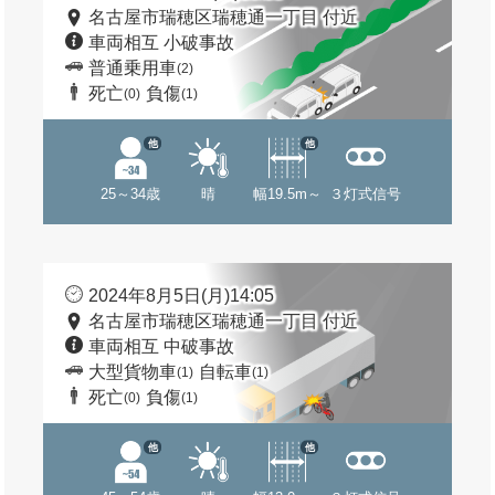
名古屋市瑞穂区瑞穂通一丁目 付近
車両相互 小破事故
普通乗用車
(2)
死亡
負傷
(0)
(1)
他
他
25～34歳
晴
幅19.5m～
３灯式信号
2024年8月5日(月)14:05
名古屋市瑞穂区瑞穂通一丁目 付近
車両相互 中破事故
大型貨物車
自転車
(1)
(1)
死亡
負傷
(0)
(1)
他
他