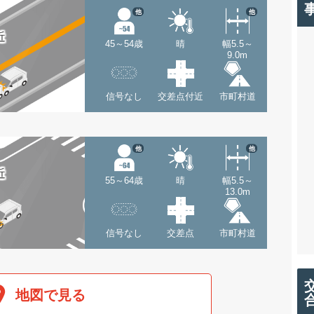
他
他
近
45～54歳
晴
幅5.5～
9.0m
信号なし
交差点付近
市町村道
他
他
近
55～64歳
晴
幅5.5～
13.0m
信号なし
交差点
市町村道
地図で見る