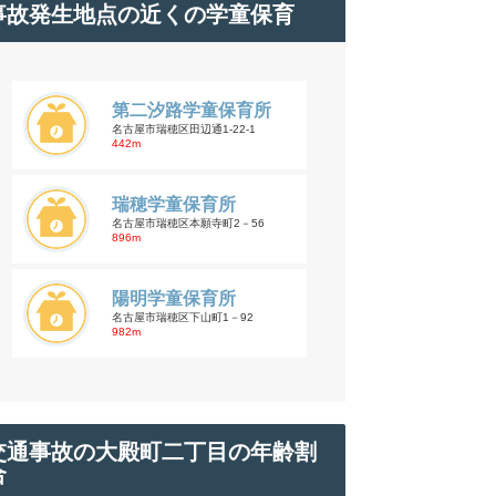
事故発生地点の近くの学童保育
第二汐路学童保育所
名古屋市瑞穂区田辺通1-22-1
442m
瑞穂学童保育所
名古屋市瑞穂区本願寺町2－56
896m
陽明学童保育所
名古屋市瑞穂区下山町1－92
982m
交通事故の大殿町二丁目の年齢割
合