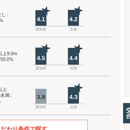
し :
4.1
4.2
0%
愛知県
全国
以上9.0m
4.5
4.4
 50.0%
愛知県
全国
m以上
m未満 :
3.9
4.3
%
愛知県
全国
こだわり条件で探す