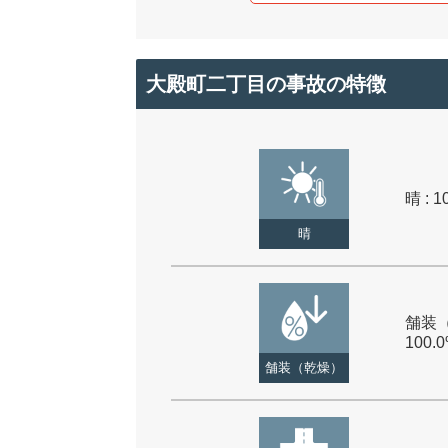
大殿町二丁目の事故の特徴
晴 : 1
晴
舗装（
100.
舗装（乾燥）