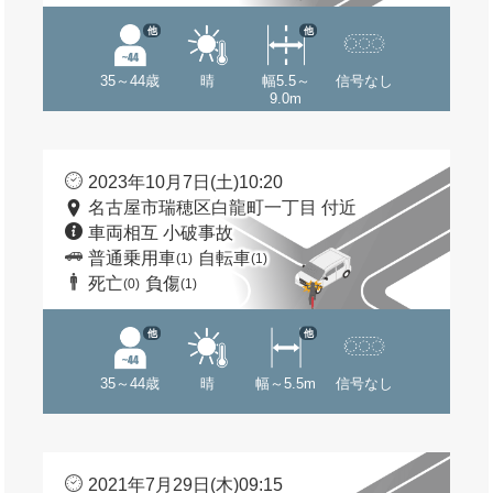
他
他
35～44歳
晴
幅5.5～
信号なし
9.0m
2023年10月7日(土)10:20
名古屋市瑞穂区白龍町一丁目 付近
車両相互 小破事故
普通乗用車
自転車
(1)
(1)
死亡
負傷
(0)
(1)
他
他
35～44歳
晴
幅～5.5m
信号なし
2021年7月29日(木)09:15