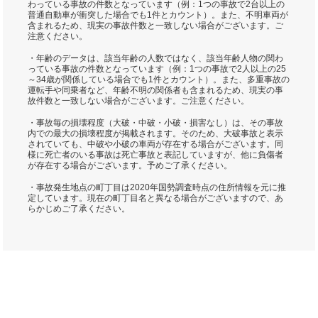
わっている事故の件数となっています（例：1つの事故で2台以上の
普通自動車が衝突した場合でも1件とカウント）。また、不明車両が
含まれるため、現実の事故件数と一致しない場合がございます。ご
注意ください。
・年齢のデータは、該当年齢の人数ではなく、該当年齢人物の関わ
っている事故の件数となっています（例：1つの事故で2人以上の25
～34歳が関係している場合でも1件とカウント）。また、多重事故の
運転手や同乗者など、年齢不明の関係者も含まれるため、現実の事
故件数と一致しない場合がございます。ご注意ください。
・事故毎の損壊程度（大破・中破・小破・損害なし）は、その事故
内での最大の損壊程度が掲載されます。そのため、大破事故と表示
されていても、中破や小破の車両が存在する場合がございます。同
様に死亡者のいる事故は死亡事故と表記していますが、他に負傷者
が存在する場合がございます。予めご了承ください。
・事故発生地点の町丁目は2020年国勢調査時点の住所情報を元に推
定しています。現在の町丁目名と異なる場合がございますので、あ
らかじめご了承ください。