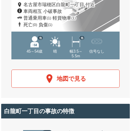
名古屋市瑞穂区白龍町一丁目 付近
車両相互 小破事故
普通乗用車
軽貨物車
(1)
(1)
死亡
負傷
(0)
(1)
他
他
45～54歳
晴
幅3.5～
信号なし
5.5m
地図で見る
白龍町一丁目の事故の特徴