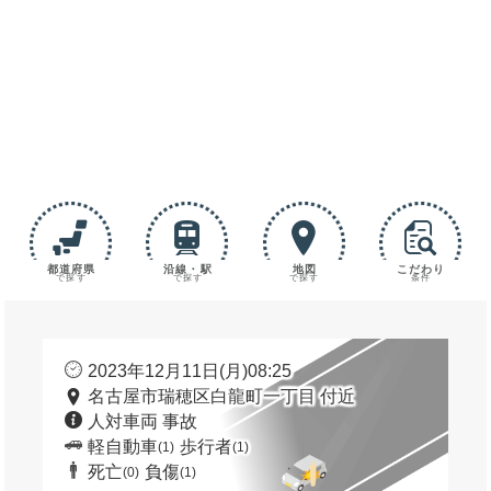
都道府県
沿線・駅
地図
こだわり
で探す
で探す
で探す
条件
2023年12月11日(月)08:25
名古屋市瑞穂区白龍町一丁目 付近
人対車両 事故
軽自動車
歩行者
(1)
(1)
死亡
負傷
(0)
(1)