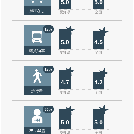
5.0
5.0
損壊なし
愛知県
全国
17%
5.0
4.5
軽貨物車
愛知県
全国
17%
4.7
4.2
歩行者
愛知県
全国
33%
5.0
5.0
35～44歳
愛知県
全国