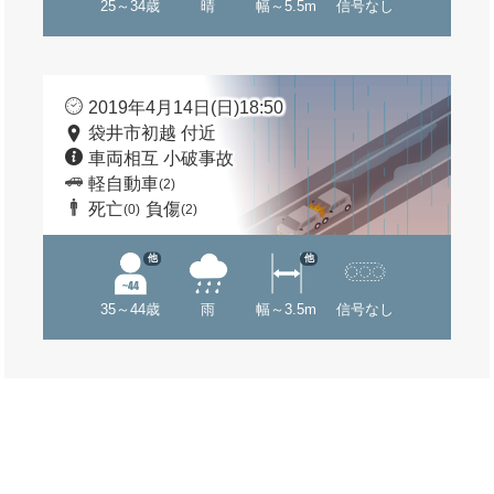
25～34歳
晴
幅～5.5m
信号なし
2019年4月14日(日)18:50
袋井市初越 付近
車両相互 小破事故
軽自動車
(2)
死亡
負傷
(0)
(2)
他
他
35～44歳
雨
幅～3.5m
信号なし