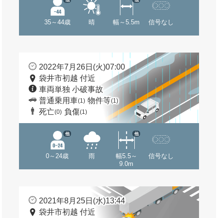
35～44歳
晴
幅～5.5m
信号なし
2022年7月26日(火)07:00
袋井市初越 付近
車両単独 小破事故
普通乗用車
物件等
(1)
(1)
死亡
負傷
(0)
(1)
他
他
0～24歳
雨
幅5.5～
信号なし
9.0m
2021年8月25日(水)13:44
袋井市初越 付近