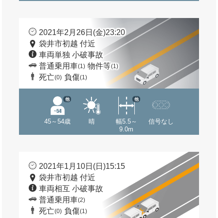
2021年2月26日(金)23:20
袋井市初越 付近
車両単独 小破事故
普通乗用車
物件等
(1)
(1)
死亡
負傷
(0)
(1)
他
他
45～54歳
晴
幅5.5～
信号なし
9.0m
2021年1月10日(日)15:15
袋井市初越 付近
車両相互 小破事故
普通乗用車
(2)
死亡
負傷
(0)
(1)