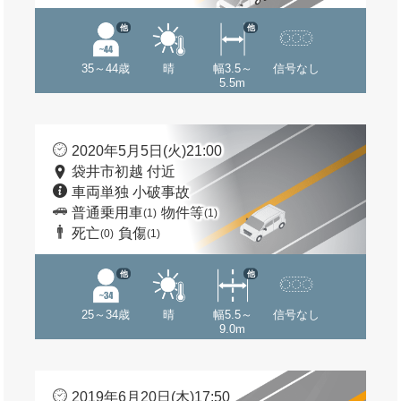
他
他
35～44歳
晴
幅3.5～
信号なし
5.5m
2020年5月5日(火)21:00
袋井市初越 付近
車両単独 小破事故
普通乗用車
物件等
(1)
(1)
死亡
負傷
(0)
(1)
他
他
25～34歳
晴
幅5.5～
信号なし
9.0m
2019年6月20日(木)17:50