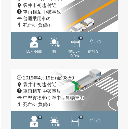
袋井市初越 付近
車両相互 中破事故
普通乗用車
(2)
死亡
負傷
(0)
(1)
他
他
35～44歳
晴
幅5.5～
信号なし
9.0m
2019年4月19日(金)08:50
袋井市初越 付近
車両相互 中破事故
中型貨物車
準中型貨物車
(1)
(1)
死亡
負傷
(0)
(1)
他
他