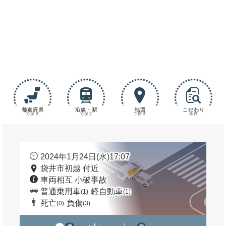
都道府県
沿線・駅
地図
こだわり
で探す
で探す
で探す
条件
2024年1月24日(水)17:07
袋井市初越 付近
車両相互 小破事故
普通乗用車
軽自動車
(1)
(1)
死亡
負傷
(0)
(3)
他
他