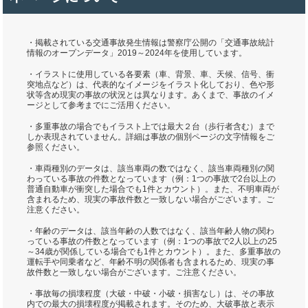
・掲載されている交通事故発生情報は警察庁公開の「交通事故統計
情報のオープンデータ」2019～2024年を使用しています。
・イラストに使用している各要素（車、背景、車、天候、信号、衝
突地点など）は、代表的なイメージをイラスト化しており、色や形
状等含め現実の事故の状況とは異なります。あくまで、事故のイメ
ージとして参考までにご活用ください。
・多重事故の場合でもイラスト上では最大２台（歩行者含む）まで
しか表現されていません。詳細は事故の個別ページの文字情報をご
参照ください。
・車両種別のデータは、該当車両の数ではなく、該当車両種別の関
わっている事故の件数となっています（例：1つの事故で2台以上の
普通自動車が衝突した場合でも1件とカウント）。また、不明車両が
含まれるため、現実の事故件数と一致しない場合がございます。ご
注意ください。
・年齢のデータは、該当年齢の人数ではなく、該当年齢人物の関わ
っている事故の件数となっています（例：1つの事故で2人以上の25
～34歳が関係している場合でも1件とカウント）。また、多重事故の
運転手や同乗者など、年齢不明の関係者も含まれるため、現実の事
故件数と一致しない場合がございます。ご注意ください。
・事故毎の損壊程度（大破・中破・小破・損害なし）は、その事故
内での最大の損壊程度が掲載されます。そのため、大破事故と表示