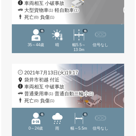
車両相互 小破事故
大型貨物車
軽自動車
(1)
(1)
死亡
負傷
(0)
(1)
他
他
35～44歳
晴
幅5.5～
信号なし
13.0m
2021年7月13日(火)19:17
袋井市初越 付近
車両相互 中破事故
普通乗用車
普通自動二輪小
(1)
(1)
死亡
負傷
(0)
(1)
他
他
0～24歳
雨
幅～5.5m
信号なし