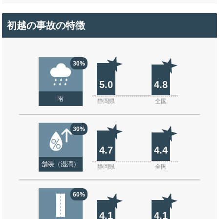
初越の事故の特徴
30%
5.0
4.8
雨
静岡県
全国
30%
4.7
4.4
舗装（湿潤）
静岡県
全国
60%
4.1
4.1