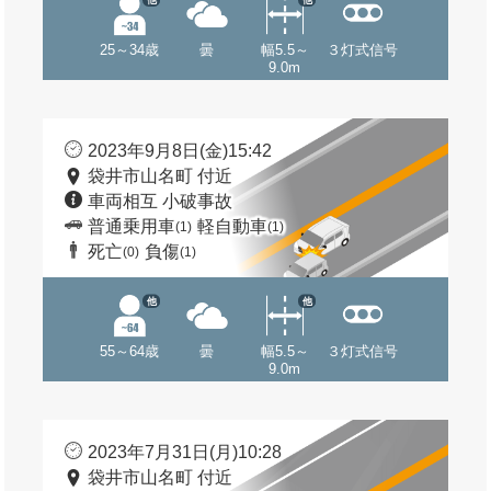
25～34歳
曇
幅5.5～
３灯式信号
9.0m
2023年9月8日(金)15:42
袋井市山名町 付近
車両相互 小破事故
普通乗用車
軽自動車
(1)
(1)
死亡
負傷
(0)
(1)
他
他
55～64歳
曇
幅5.5～
３灯式信号
9.0m
2023年7月31日(月)10:28
袋井市山名町 付近