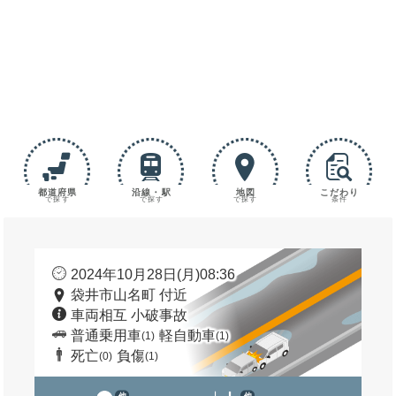
都道府県
沿線・駅
地図
こだわり
で探す
で探す
で探す
条件
2024年10月28日(月)08:36
袋井市山名町 付近
車両相互 小破事故
普通乗用車
軽自動車
(1)
(1)
死亡
負傷
(0)
(1)
他
他