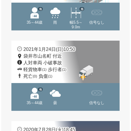
他
他
35～44歳
雨
幅5.5～
信号なし
9.0m
2021年1月24日(日)10:50
袋井市山名町 付近
人対車両 小破事故
軽貨物車
歩行者
(1)
(1)
死亡
負傷
(0)
(1)
他
35～44歳
曇
信号なし
2020年7月28日(火)18:45