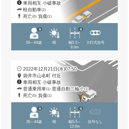
車両相互 小破事故
軽自動車
(2)
死亡
負傷
(0)
(1)
他
他
55～64歳
晴
幅5.5～
３灯式信号
9.0m
2022年12月21日(水)07:50
袋井市山名町 付近
車両相互 小破事故
普通乗用車
普通自動二輪小
(1)
(1)
死亡
負傷
(0)
(1)
他
他
35～44歳
晴
幅5.5～
信号なし
13.0m