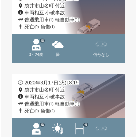
袋井市山名町 付近
車両相互 小破事故
普通乗用車
軽自動車
(1)
(1)
死亡
負傷
(0)
(1)
他
0～24歳
曇
信号なし
2020年3月17日(火)18:19
袋井市山名町 付近
車両相互 小破事故
普通乗用車
軽自動車
(1)
(1)
死亡
負傷
(0)
(2)
他
他