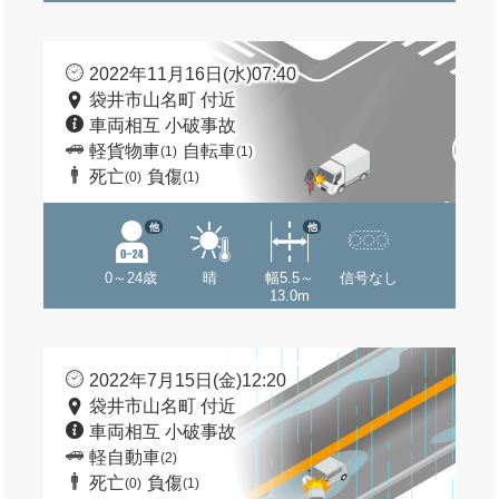
2022年11月16日(水)07:40
袋井市山名町 付近
車両相互 小破事故
軽貨物車
自転車
(1)
(1)
死亡
負傷
(0)
(1)
他
他
0～24歳
晴
幅5.5～
信号なし
13.0m
2022年7月15日(金)12:20
袋井市山名町 付近
車両相互 小破事故
軽自動車
(2)
死亡
負傷
(0)
(1)