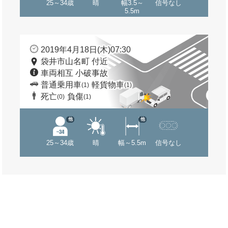
25～34歳
晴
幅3.5～
信号なし
5.5m
2019年4月18日(木)07:30
袋井市山名町 付近
車両相互 小破事故
普通乗用車
軽貨物車
(1)
(1)
死亡
負傷
(0)
(1)
他
他
25～34歳
晴
幅～5.5m
信号なし