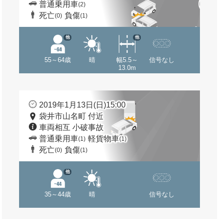
普通乗用車
(2)
死亡
負傷
(0)
(1)
他
他
55～64歳
晴
幅5.5～
信号なし
13.0m
2019年1月13日(日)15:00
袋井市山名町 付近
車両相互 小破事故
普通乗用車
軽貨物車
(1)
(1)
死亡
負傷
(0)
(1)
他
35～44歳
晴
信号なし