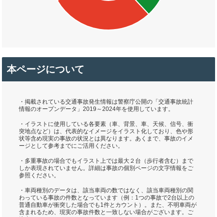
本ページについて
・掲載されている交通事故発生情報は警察庁公開の「交通事故統計
情報のオープンデータ」2019～2024年を使用しています。
・イラストに使用している各要素（車、背景、車、天候、信号、衝
突地点など）は、代表的なイメージをイラスト化しており、色や形
状等含め現実の事故の状況とは異なります。あくまで、事故のイメ
ージとして参考までにご活用ください。
・多重事故の場合でもイラスト上では最大２台（歩行者含む）まで
しか表現されていません。詳細は事故の個別ページの文字情報をご
参照ください。
・車両種別のデータは、該当車両の数ではなく、該当車両種別の関
わっている事故の件数となっています（例：1つの事故で2台以上の
普通自動車が衝突した場合でも1件とカウント）。また、不明車両が
含まれるため、現実の事故件数と一致しない場合がございます。ご