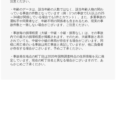
注意ください。
・年齢のデータは、該当年齢の人数ではなく、該当年齢人物の関わ
っている事故の件数となっています（例：1つの事故で2人以上の25
～34歳が関係している場合でも1件とカウント）。また、多重事故の
運転手や同乗者など、年齢不明の関係者も含まれるため、現実の事
故件数と一致しない場合がございます。ご注意ください。
・事故毎の損壊程度（大破・中破・小破・損害なし）は、その事故
内での最大の損壊程度が掲載されます。そのため、大破事故と表示
されていても、中破や小破の車両が存在する場合がございます。同
様に死亡者のいる事故は死亡事故と表記していますが、他に負傷者
が存在する場合がございます。予めご了承ください。
・事故発生地点の町丁目は2020年国勢調査時点の住所情報を元に推
定しています。現在の町丁目名と異なる場合がございますので、あ
らかじめご了承ください。