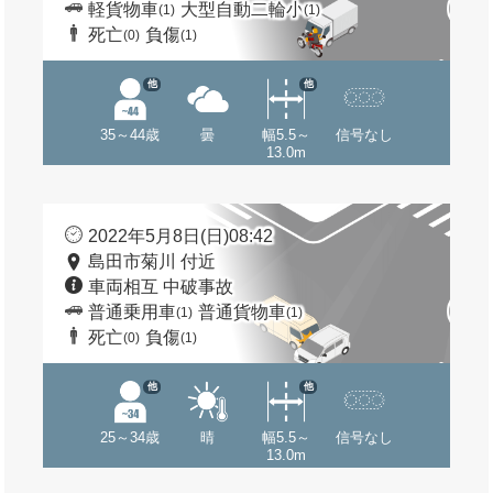
軽貨物車
大型自動二輪小
(1)
(1)
死亡
負傷
(0)
(1)
他
他
35～44歳
曇
幅5.5～
信号なし
13.0m
2022年5月8日(日)08:42
島田市菊川 付近
車両相互 中破事故
普通乗用車
普通貨物車
(1)
(1)
死亡
負傷
(0)
(1)
他
他
25～34歳
晴
幅5.5～
信号なし
13.0m