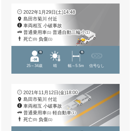
2022年1月29日(土)14:48
島田市菊川 付近
車両相互 小破事故
普通乗用車
普通自動二輪小
(1)
(1)
死亡
負傷
(0)
(1)
他
他
25～34歳
晴
幅～5.5m
信号なし
2021年11月12日(金)18:00
島田市菊川 付近
車両相互 小破事故
普通乗用車
軽自動車
(1)
(1)
死亡
負傷
(0)
(1)