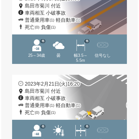
島田市菊川 付近
車両相互 小破事故
普通乗用車
軽自動車
(1)
(1)
死亡
負傷
(0)
(1)
他
他
25～34歳
曇
幅3.5～
信号なし
5.5m
2023年2月21日(火)16:20
島田市菊川 付近
車両相互 小破事故
普通乗用車
軽自動車
(1)
(1)
死亡
負傷
(0)
(1)
他
他