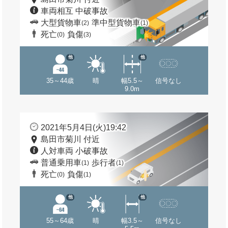
車両相互 中破事故
大型貨物車
準中型貨物車
(2)
(1)
死亡
負傷
(0)
(3)
他
他
35～44歳
晴
幅5.5～
信号なし
9.0m
2021年5月4日(火)19:42
島田市菊川 付近
人対車両 小破事故
普通乗用車
歩行者
(1)
(1)
死亡
負傷
(0)
(1)
他
他
55～64歳
晴
幅3.5～
信号なし