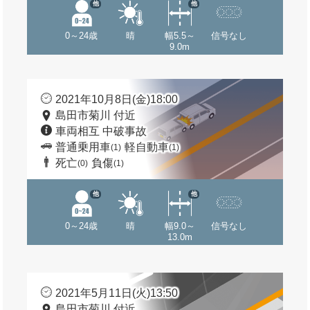
他
他
0～24歳
晴
幅5.5～
信号なし
9.0m
2021年10月8日(金)18:00
島田市菊川 付近
車両相互 中破事故
普通乗用車
軽自動車
(1)
(1)
死亡
負傷
(0)
(1)
他
他
0～24歳
晴
幅9.0～
信号なし
13.0m
2021年5月11日(火)13:50
島田市菊川 付近