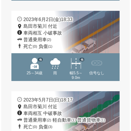
2023年6月2日(金)18:33
島田市菊川 付近
車両相互 小破事故
普通乗用車
(2)
死亡
負傷
(0)
(1)
他
他
25～34歳
雨
幅5.5～
信号なし
9.0m
2023年5月7日(日)18:17
島田市菊川 付近
車両相互 中破事故
普通乗用車
軽自動車
普通貨物車
(2)
(1)
(1)
死亡
負傷
(0)
(3)