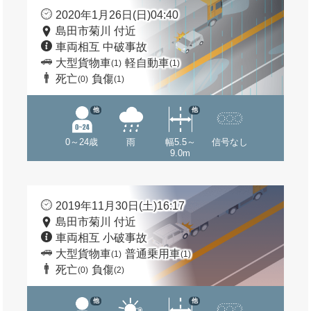
2020年1月26日(日)04:40
島田市菊川 付近
車両相互 中破事故
大型貨物車
軽自動車
(1)
(1)
死亡
負傷
(0)
(1)
他
他
0～24歳
雨
幅5.5～
信号なし
9.0m
2019年11月30日(土)16:17
島田市菊川 付近
車両相互 小破事故
大型貨物車
普通乗用車
(1)
(1)
死亡
負傷
(0)
(2)
他
他