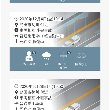
5.5m
2020年12月4日(金)19:14
島田市菊川 付近
車両相互 小破事故
普通乗用車
軽自動車
(1)
(1)
死亡
負傷
(0)
(1)
他
他
25～34歳
雨
幅5.5～
信号なし
9.0m
2020年9月28日(月)19:50
島田市菊川 付近
車両相互 小破事故
普通乗用車
(2)
死亡
負傷
(0)
(2)