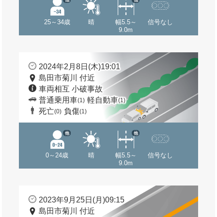
25～34歳
晴
幅5.5～
信号なし
9.0m
2024年2月8日(木)19:01
島田市菊川 付近
車両相互 小破事故
普通乗用車
軽自動車
(1)
(1)
死亡
負傷
(0)
(1)
他
他
0～24歳
晴
幅5.5～
信号なし
9.0m
2023年9月25日(月)09:15
島田市菊川 付近