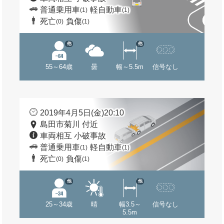
普通乗用車
軽自動車
(1)
(1)
死亡
負傷
(0)
(1)
他
他
55～64歳
曇
幅～5.5m
信号なし
2019年4月5日(金)20:10
島田市菊川 付近
車両相互 小破事故
普通乗用車
軽自動車
(1)
(1)
死亡
負傷
(0)
(1)
他
他
25～34歳
晴
幅3.5～
信号なし
5.5m