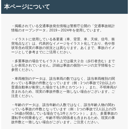
本ページについて
・掲載されている交通事故発生情報は警察庁公開の「交通事故統計
情報のオープンデータ」2019～2024年を使用しています。
・イラストに使用している各要素（車、背景、車、天候、信号、衝
突地点など）は、代表的なイメージをイラスト化しており、色や形
状等含め現実の事故の状況とは異なります。あくまで、事故のイメ
ージとして参考までにご活用ください。
・多重事故の場合でもイラスト上では最大２台（歩行者含む）まで
しか表現されていません。詳細は事故の個別ページの文字情報をご
参照ください。
・車両種別のデータは、該当車両の数ではなく、該当車両種別の関
わっている事故の件数となっています（例：1つの事故で2台以上の
普通自動車が衝突した場合でも1件とカウント）。また、不明車両が
含まれるため、現実の事故件数と一致しない場合がございます。ご
注意ください。
・年齢のデータは、該当年齢の人数ではなく、該当年齢人物の関わ
っている事故の件数となっています（例：1つの事故で2人以上の25
～34歳が関係している場合でも1件とカウント）。また、多重事故の
運転手や同乗者など、年齢不明の関係者も含まれるため、現実の事
故件数と一致しない場合がございます。ご注意ください。