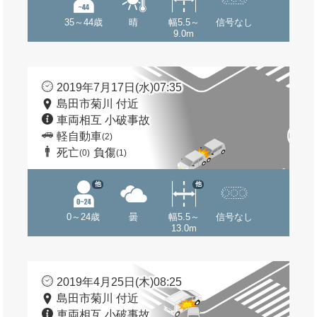
35～44歳
晴
幅5.5～
信号なし
9.0m
2019年7月17日(水)07:35
島田市菊川 付近
車両相互 小破事故
軽自動車
(2)
死亡
負傷
(0)
(1)
他
他
0～24歳
曇
幅5.5～
信号なし
13.0m
2019年4月25日(木)08:25
島田市菊川 付近
車両相互 小破事故