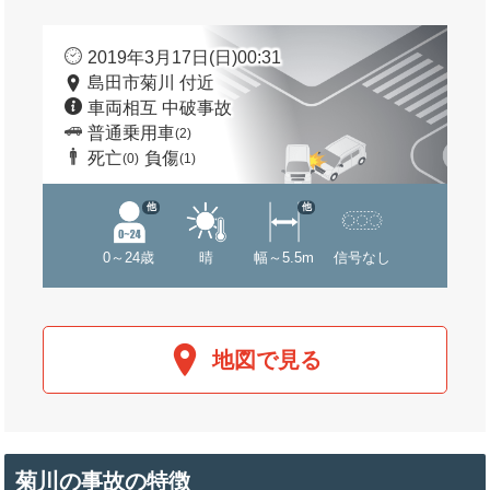
2019年3月17日(日)00:31
島田市菊川 付近
車両相互 中破事故
普通乗用車
(2)
死亡
負傷
(0)
(1)
他
他
0～24歳
晴
幅～5.5m
信号なし
地図で見る
菊川の事故の特徴