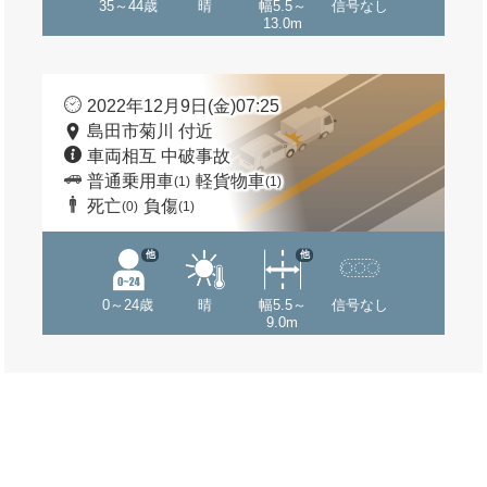
35～44歳
晴
幅5.5～
信号なし
13.0m
2022年12月9日(金)07:25
島田市菊川 付近
車両相互 中破事故
普通乗用車
軽貨物車
(1)
(1)
死亡
負傷
(0)
(1)
他
他
0～24歳
晴
幅5.5～
信号なし
9.0m