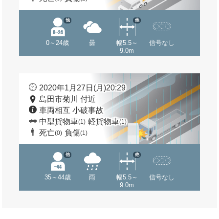
他
他
0～24歳
曇
幅5.5～
信号なし
9.0m
2020年1月27日(月)20:29
島田市菊川 付近
車両相互 小破事故
中型貨物車
軽貨物車
(1)
(1)
死亡
負傷
(0)
(1)
他
他
35～44歳
雨
幅5.5～
信号なし
9.0m