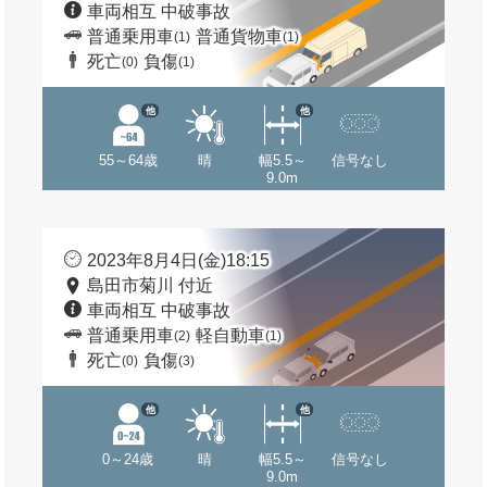
車両相互 中破事故
普通乗用車
普通貨物車
(1)
(1)
死亡
負傷
(0)
(1)
他
他
55～64歳
晴
幅5.5～
信号なし
9.0m
2023年8月4日(金)18:15
島田市菊川 付近
車両相互 中破事故
普通乗用車
軽自動車
(2)
(1)
死亡
負傷
(0)
(3)
他
他
0～24歳
晴
幅5.5～
信号なし
9.0m