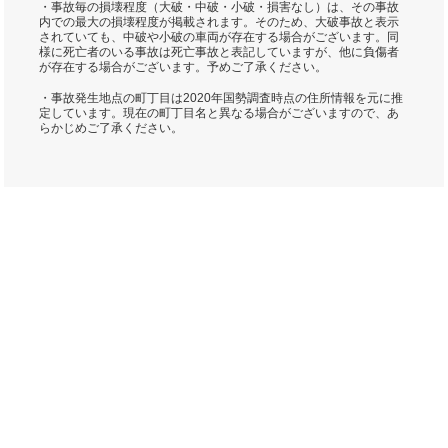
・事故毎の損壊程度（大破・中破・小破・損害なし）は、その事故
内での最大の損壊程度が掲載されます。そのため、大破事故と表示
されていても、中破や小破の車両が存在する場合がございます。同
様に死亡者のいる事故は死亡事故と表記していますが、他に負傷者
が存在する場合がございます。予めご了承ください。
・事故発生地点の町丁目は2020年国勢調査時点の住所情報を元に推
定しています。現在の町丁目名と異なる場合がございますので、あ
らかじめご了承ください。