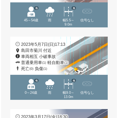
他
他
45～54歳
雨
幅5.5～
信号なし
9.0m
2023年5月7日(日)17:13
島田市菊川 付近
車両相互 小破事故
普通乗用車
軽自動車
(1)
(1)
死亡
負傷
(0)
(1)
他
他
0～24歳
雨
幅9.0～
信号なし
13.0m
2023年3月17日(金)18:30