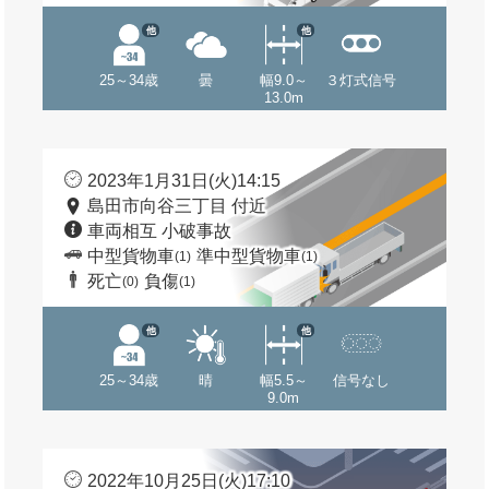
他
他
25～34歳
曇
幅9.0～
３灯式信号
13.0m
2023年1月31日(火)14:15
島田市向谷三丁目 付近
車両相互 小破事故
中型貨物車
準中型貨物車
(1)
(1)
死亡
負傷
(0)
(1)
他
他
25～34歳
晴
幅5.5～
信号なし
9.0m
2022年10月25日(火)17:10