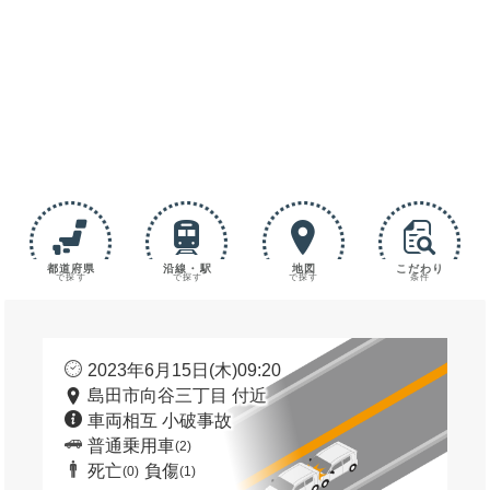
都道府県
沿線・駅
地図
こだわり
で探す
で探す
で探す
条件
2023年6月15日(木)09:20
島田市向谷三丁目 付近
車両相互 小破事故
普通乗用車
(2)
死亡
負傷
(0)
(1)