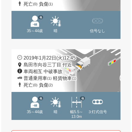
死亡
負傷
(0)
(1)
他
35～44歳
晴
信号なし
2019年1月22日(火)12:45
島田市向谷三丁目 付近
車両相互 中破事故
普通乗用車
軽貨物車
(1)
(1)
死亡
負傷
(0)
(2)
他
他
35～44歳
晴
幅5.5～
３灯式信号
13.0m