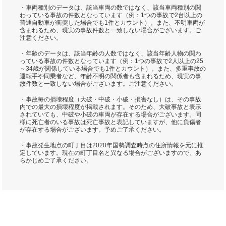
・車両種別のデータは、該当車両の数ではなく、該当車両種別の関
わっている事故の件数となっています（例：1つの事故で2台以上の
普通自動車が衝突した場合でも1件とカウント）。また、不明車両が
含まれるため、現実の事故件数と一致しない場合がございます。ご
注意ください。
・年齢のデータは、該当年齢の人数ではなく、該当年齢人物の関わ
っている事故の件数となっています（例：1つの事故で2人以上の25
～34歳が関係している場合でも1件とカウント）。また、多重事故の
運転手や同乗者など、年齢不明の関係者も含まれるため、現実の事
故件数と一致しない場合がございます。ご注意ください。
・事故毎の損壊程度（大破・中破・小破・損害なし）は、その事故
内での最大の損壊程度が掲載されます。そのため、大破事故と表示
されていても、中破や小破の車両が存在する場合がございます。同
様に死亡者のいる事故は死亡事故と表記していますが、他に負傷者
が存在する場合がございます。予めご了承ください。
・事故発生地点の町丁目は2020年国勢調査時点の住所情報を元に推
定しています。現在の町丁目名と異なる場合がございますので、あ
らかじめご了承ください。