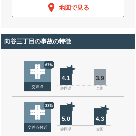
地図で見る
向谷三丁目の事故の特徴
67%
4.1
3.9
交差点
静岡県
全国
33%
5.0
4.3
交差点付近
静岡県
全国