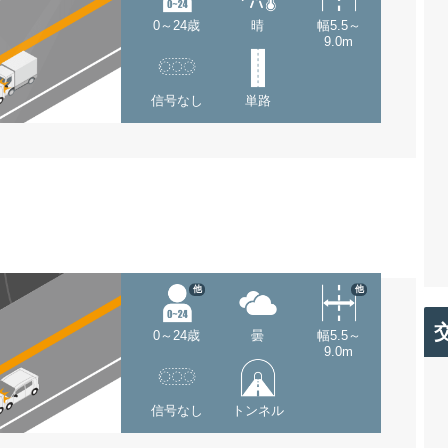
0～24歳
晴
幅5.5～
9.0m
信号なし
単路
他
他
0～24歳
曇
幅5.5～
9.0m
信号なし
トンネル