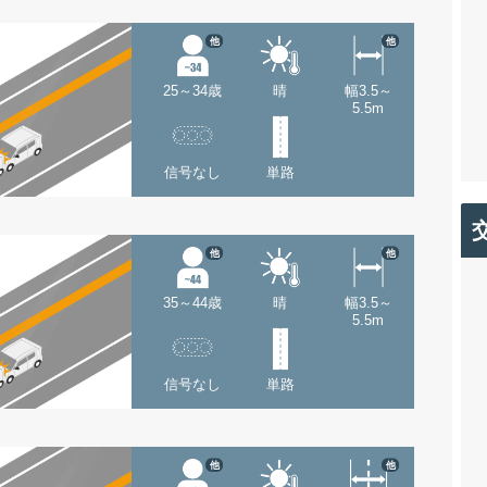
他
他
25～34歳
晴
幅3.5～
5.5m
信号なし
単路
他
他
35～44歳
晴
幅3.5～
5.5m
信号なし
単路
他
他