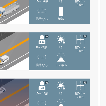
25～34歳
晴
幅5.5～
9.0m
信号なし
単路
他
他
0～24歳
晴
幅5.5～
9.0m
信号なし
トンネル
他
他
35～44歳
晴
幅5.5～
9.0m