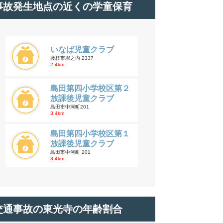
事故発生地点の近くの学童保育
いなば児童クラブ
藤枝市堀之内 2337
2.4km
島田第四小学校区第２
放課後児童クラブ
島田市中河町201
3.4km
島田第四小学校区第１
放課後児童クラブ
島田市中河町 201
3.4km
交通事故の東光寺の年齢割合