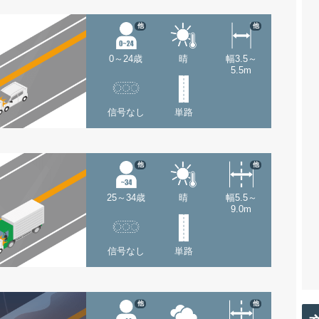
他
他
0～24歳
晴
幅3.5～
5.5m
信号なし
単路
他
他
25～34歳
晴
幅5.5～
9.0m
信号なし
単路
他
他