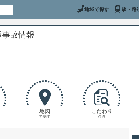
地域で探す
駅・路
通事故情報
地図
こだわり
で探す
条件