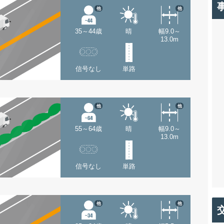
他
他
35～44歳
晴
幅9.0～
13.0m
信号なし
単路
他
他
55～64歳
晴
幅9.0～
13.0m
信号なし
単路
他
他