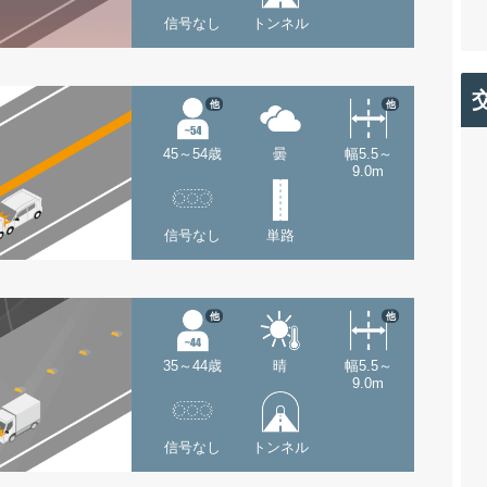
信号なし
トンネル
他
他
45～54歳
曇
幅5.5～
9.0m
信号なし
単路
他
他
35～44歳
晴
幅5.5～
9.0m
信号なし
トンネル