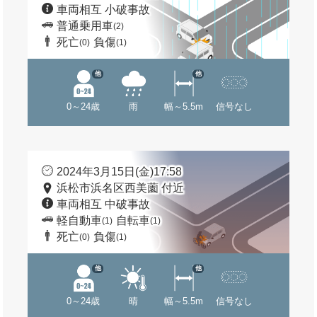
車両相互 小破事故
普通乗用車
(2)
死亡
負傷
(0)
(1)
他
他
0～24歳
雨
幅～5.5m
信号なし
2024年3月15日(金)17:58
浜松市浜名区西美薗 付近
車両相互 中破事故
軽自動車
自転車
(1)
(1)
死亡
負傷
(0)
(1)
他
他
0～24歳
晴
幅～5.5m
信号なし