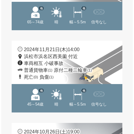
他
他
65～74歳
晴
幅～5.5m
信号なし
2024年11月21日(木)14:00
浜松市浜名区西美薗 付近
車両相互 小破事故
普通貨物車
原付二種二輪車
(1)
(1)
死亡
負傷
(0)
(1)
他
他
45～54歳
晴
幅～5.5m
信号なし
2024年10月26日(土)19:00