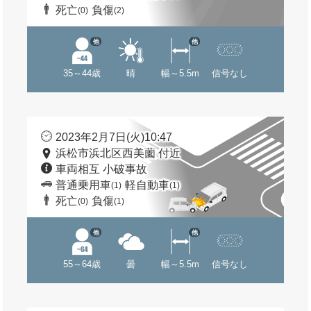
死亡
負傷
(0)
(2)
他
他
35～44歳
晴
幅～5.5m
信号なし
2023年2月7日(火)10:47
浜松市浜北区西美薗 付近
車両相互 小破事故
普通乗用車
軽自動車
(1)
(1)
死亡
負傷
(0)
(1)
他
他
55～64歳
曇
幅～5.5m
信号なし