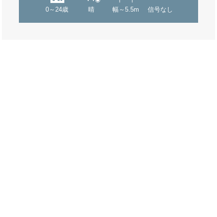
0～24歳
晴
幅～5.5m
信号なし