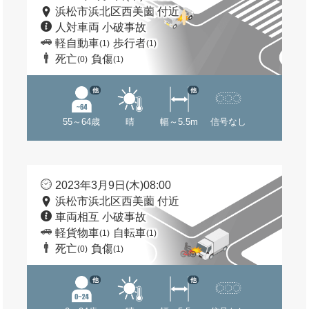
浜松市浜北区西美薗 付近
人対車両 小破事故
軽自動車
歩行者
(1)
(1)
死亡
負傷
(0)
(1)
他
他
55～64歳
晴
幅～5.5m
信号なし
2023年3月9日(木)08:00
浜松市浜北区西美薗 付近
車両相互 小破事故
軽貨物車
自転車
(1)
(1)
死亡
負傷
(0)
(1)
他
他