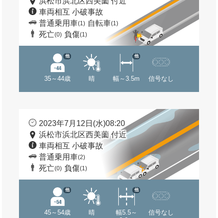
浜松市浜北区西美薗 付近
車両相互 小破事故
普通乗用車
自転車
(1)
(1)
死亡
負傷
(0)
(1)
他
他
35～44歳
晴
幅～3.5m
信号なし
2023年7月12日(水)08:20
浜松市浜北区西美薗 付近
車両相互 小破事故
普通乗用車
(2)
死亡
負傷
(0)
(1)
他
他
45～54歳
晴
幅5.5～
信号なし