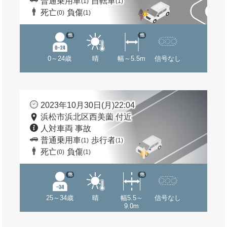
普通乗用車
自転車
(1)
(1)
死亡
負傷
(0)
(1)
他
他
0～24歳
晴
幅～5.5m
信号なし
2023年10月30日(月)22:04
浜松市浜北区西美薗 付近
人対車両 事故
普通乗用車
歩行者
(1)
(1)
死亡
負傷
(0)
(1)
他
他
25～34歳
晴
幅5.5～
信号なし
9.0m