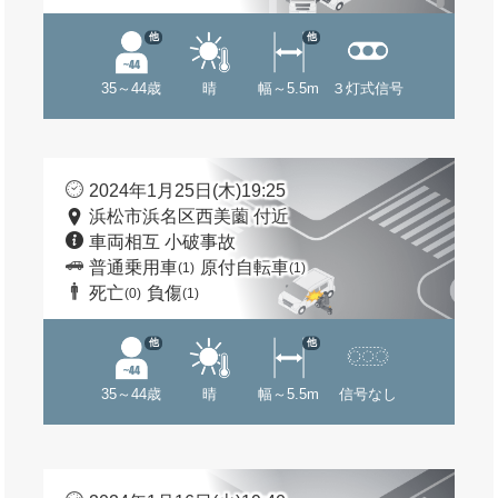
他
他
35～44歳
晴
幅～5.5m
３灯式信号
2024年1月25日(木)19:25
浜松市浜名区西美薗 付近
車両相互 小破事故
普通乗用車
原付自転車
(1)
(1)
死亡
負傷
(0)
(1)
他
他
35～44歳
晴
幅～5.5m
信号なし