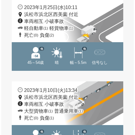
2023年1月25日(水)10:11
浜松市浜北区西美薗 付近
車両相互 小破事故
軽自動車
軽貨物車
(1)
(1)
死亡
負傷
(0)
(2)
他
他
45～54歳
晴
幅～5.5m
信号なし
2023年1月10日(火)13:34
浜松市浜北区西美薗 付近
車両相互 小破事故
大型貨物車
普通乗用車
(1)
(1)
死亡
負傷
(0)
(1)
他
他