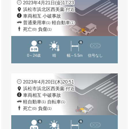
2023年4月21日(金)17:23
浜松市浜北区西美薗 付近
車両相互 小破事故
普通乗用車
軽自動車
(1)
(1)
死亡
負傷
(0)
(1)
他
他
0～24歳
晴
幅～5.5m
信号なし
2023年4月20日(木)20:51
浜松市浜北区西美薗 付近
車両相互 中破事故
軽自動車
自転車
(1)
(1)
死亡
負傷
(0)
(1)
他
他