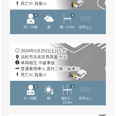
死亡
負傷
(0)
(1)
他
他
65～74歳
曇
幅～5.5m
信号なし
2024年5月25日(土)15:35
浜松市浜名区西美薗 付近
車両相互 中破事故
普通乗用車
原付二種二輪車
(1)
(1)
死亡
負傷
(0)
(1)
他
他
0～24歳
晴
幅5.5～
信号なし
13.0m