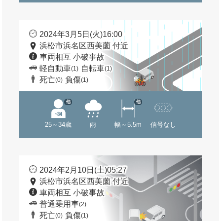
2024年3月5日(火)16:00
浜松市浜名区西美薗 付近
車両相互 小破事故
軽自動車
自転車
(1)
(1)
死亡
負傷
(0)
(1)
他
他
25～34歳
雨
幅～5.5m
信号なし
2024年2月10日(土)05:27
浜松市浜名区西美薗 付近
車両相互 小破事故
普通乗用車
(2)
死亡
負傷
(0)
(1)