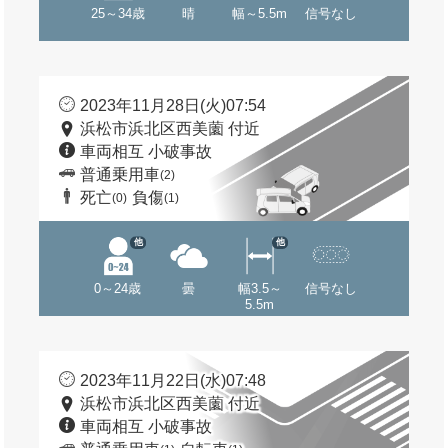
25～34歳
晴
幅～5.5m
信号なし
2023年11月28日(火)07:54
浜松市浜北区西美薗 付近
車両相互 小破事故
普通乗用車
(2)
死亡
負傷
(0)
(1)
他
他
0～24歳
曇
幅3.5～
信号なし
5.5m
2023年11月22日(水)07:48
浜松市浜北区西美薗 付近
車両相互 小破事故