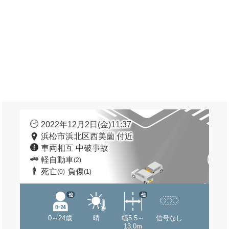
2022年12月2日(金)11:37
浜松市浜北区西美薗 付近
車両相互 中破事故
軽自動車
(2)
死亡
負傷
(0)
(1)
他
他
0～24歳
晴
幅5.5～
信号なし
13.0m