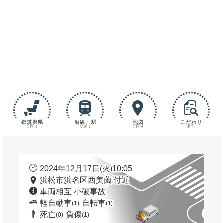
都道府県
沿線・駅
地図
こだわり
で探す
で探す
で探す
条件
2024年12月17日(火)10:05
浜松市浜名区西美薗 付近
車両相互 小破事故
軽自動車
自転車
(1)
(1)
死亡
負傷
(0)
(1)