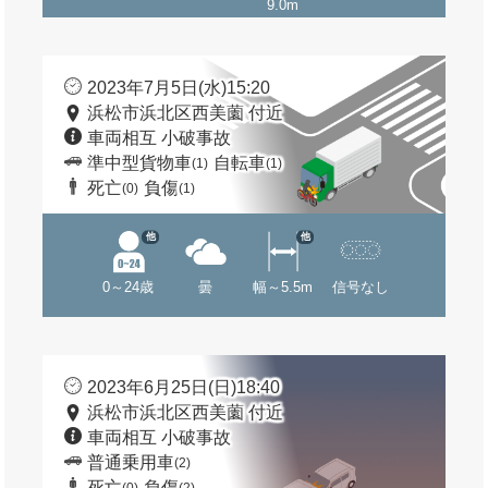
9.0m
2023年7月5日(水)15:20
浜松市浜北区西美薗 付近
車両相互 小破事故
準中型貨物車
自転車
(1)
(1)
死亡
負傷
(0)
(1)
他
他
0～24歳
曇
幅～5.5m
信号なし
2023年6月25日(日)18:40
浜松市浜北区西美薗 付近
車両相互 小破事故
普通乗用車
(2)
死亡
負傷