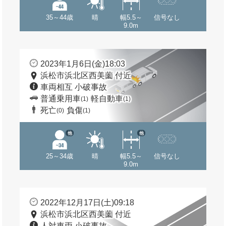
35～44歳
晴
幅5.5～
信号なし
9.0m
2023年1月6日(金)18:03
浜松市浜北区西美薗 付近
車両相互 小破事故
普通乗用車
軽自動車
(1)
(1)
死亡
負傷
(0)
(1)
他
他
25～34歳
晴
幅5.5～
信号なし
9.0m
2022年12月17日(土)09:18
浜松市浜北区西美薗 付近
人対車両 小破事故