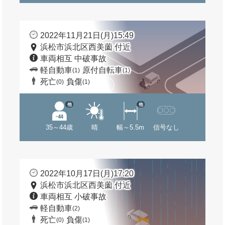
2022年11月21日(月)15:49
浜松市浜北区西美薗 付近
車両相互 中破事故
軽自動車
原付自転車
(1)
(1)
死亡
負傷
(0)
(1)
他
他
35～44歳
晴
幅～5.5m
信号なし
2022年10月17日(月)17:20
浜松市浜北区西美薗 付近
車両相互 小破事故
軽自動車
(2)
死亡
負傷
(0)
(1)