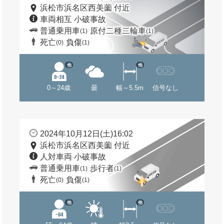
浜松市浜名区西美薗 付近
車両相互 小破事故
普通乗用車
原付二種二輪車
(1)
(1)
死亡
負傷
(0)
(1)
他
他
0～24歳
曇
幅～5.5m
信号なし
2024年10月12日(土)16:02
浜松市浜名区西美薗 付近
人対車両 小破事故
普通乗用車
歩行者
(1)
(1)
死亡
負傷
(0)
(1)
他
他