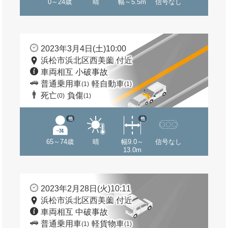
0～24歳
晴
幅～5.5m
信号なし
2023年3月4日(土)10:00
浜松市浜北区西美薗 付近
車両相互 小破事故
普通乗用車
軽自動車
(1)
(1)
死亡
負傷
(0)
(1)
他
他
65～74歳
晴
幅9.0～
信号なし
13.0m
2023年2月28日(火)10:11
浜松市浜北区西美薗 付近
車両相互 中破事故
普通乗用車
軽貨物車
(1)
(1)