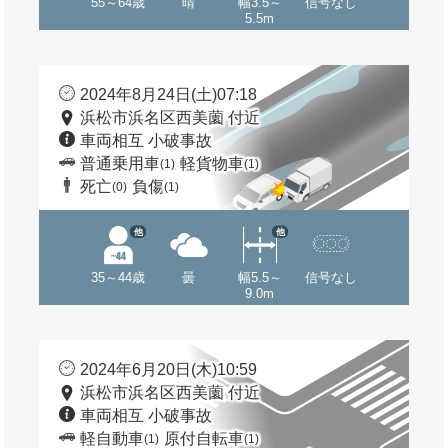
55～64歳
晴
幅3.5～
信号なし
5.5m
2024年8月24日(土)07:18
浜松市浜名区西美薗 付近
車両相互 小破事故
普通乗用車
軽貨物車
(1)
(1)
死亡
負傷
(0)
(1)
他
他
35～44歳
曇
幅5.5～
信号なし
9.0m
2024年6月20日(木)10:59
浜松市浜名区西美薗 付近
車両相互 小破事故
軽自動車
原付自転車
(1)
(1)