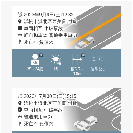
2023年9月9日(土)12:32
浜松市浜北区西美薗 付近
車両相互 小破事故
軽自動車
普通乗用車
(2)
(1)
死亡
負傷
(0)
(2)
他
他
25～34歳
晴
幅5.5～
信号なし
9.0m
2023年7月30日(日)15:15
浜松市浜北区西美薗 付近
車両相互 中破事故
普通乗用車
(2)
死亡
負傷
(0)
(2)