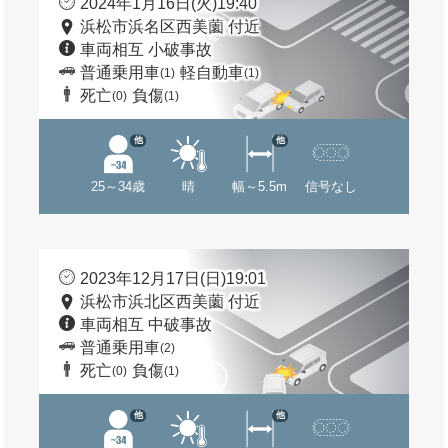
2024年1月16日(火)19:40
浜松市浜名区西美薗 付近
車両相互 小破事故
普通乗用車
軽自動車
(1)
(1)
死亡
負傷
(0)
(1)
他
他
25～34歳
晴
幅～5.5m
信号なし
2023年12月17日(日)19:01
浜松市浜北区西美薗 付近
車両相互 中破事故
普通乗用車
(2)
死亡
負傷
(0)
(1)
他
他