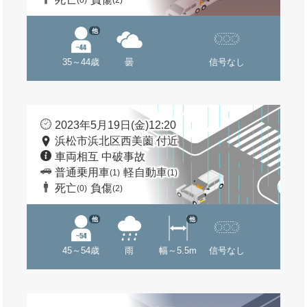
(0)
(2)
他
35～44歳
曇
信号なし
2023年5月19日(金)12:20
浜松市浜北区西美薗 付近
車両相互 中破事故
普通乗用車
軽自動車
(1)
(1)
死亡
負傷
(0)
(2)
他
他
45～54歳
雨
幅～5.5m
信号なし