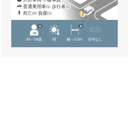
普通乗用車
歩行者
(1)
(1)
死亡
負傷
(0)
(1)
他
他
45～54歳
晴
幅～5.5m
信号なし