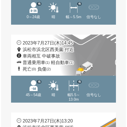
他
他
0～24歳
晴
幅～5.5m
信号なし
2023年7月27日(木)14:45
浜松市浜北区西美薗 付近
車両相互 中破事故
普通乗用車
軽自動車
(1)
(1)
死亡
負傷
(0)
(2)
他
他
45～54歳
晴
幅5.5～
信号なし
13.0m
2023年7月27日(木)13:20