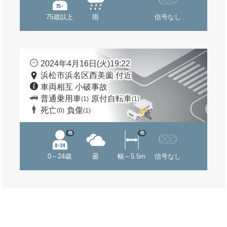
75歳以上
雨
信号なし
2024年4月16日(火)19:22
浜松市浜名区西美薗 付近
車両相互 小破事故
普通乗用車
原付自転車
(1)
(1)
死亡
負傷
(0)
(1)
他
他
0～24歳
曇
幅～5.5m
信号なし