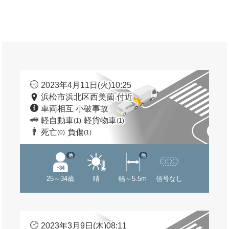
2023年4月11日(火)10:25
浜松市浜北区西美薗 付近
車両相互 小破事故
軽自動車
軽貨物車
(1)
(1)
死亡
負傷
(0)
(1)
他
他
25～34歳
晴
幅～5.5m
信号なし
2023年3月9日(木)08:11