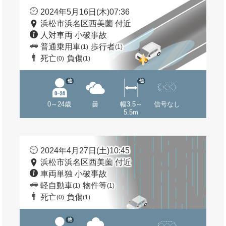
2024年5月16日(木)07:36
浜松市浜名区西美薗 付近
人対車両 小破事故
普通乗用車
歩行者
(1)
(1)
死亡
負傷
(0)
(1)
他
他
0～24歳
曇
幅3.5～
信号なし
5.5m
2024年4月27日(土)10:45
浜松市浜名区西美薗 付近
車両単独 小破事故
軽自動車
物件等
(1)
(1)
死亡
負傷
(0)
(1)
他