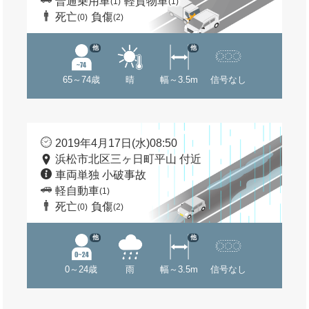
普通乗用車
軽貨物車
(1)
(1)
死亡
負傷
(0)
(2)
他
他
65～74歳
晴
幅～3.5m
信号なし
2019年4月17日(水)08:50
浜松市北区三ヶ日町平山 付近
車両単独 小破事故
軽自動車
(1)
死亡
負傷
(0)
(2)
他
他
0～24歳
雨
幅～3.5m
信号なし