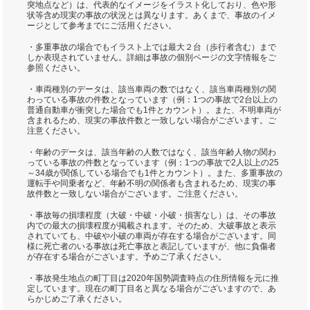
突地点など）は、代表的なイメージをイラスト化しており、色や形
状等含め現実の事故の状況とは異なります。あくまで、事故のイメ
ージとして参考までにご活用ください。
・多重事故の場合でもイラスト上では最大２台（歩行者含む）まで
しか表現されていません。詳細は事故の個別ページの文字情報をご
参照ください。
・車両種別のデータは、該当車両の数ではなく、該当車両種別の関
わっている事故の件数となっています（例：1つの事故で2台以上の
普通自動車が衝突した場合でも1件とカウント）。また、不明車両が
含まれるため、現実の事故件数と一致しない場合がございます。ご
注意ください。
・年齢のデータは、該当年齢の人数ではなく、該当年齢人物の関わ
っている事故の件数となっています（例：1つの事故で2人以上の25
～34歳が関係している場合でも1件とカウント）。また、多重事故の
運転手や同乗者など、年齢不明の関係者も含まれるため、現実の事
故件数と一致しない場合がございます。ご注意ください。
・事故毎の損壊程度（大破・中破・小破・損害なし）は、その事故
内での最大の損壊程度が掲載されます。そのため、大破事故と表示
されていても、中破や小破の車両が存在する場合がございます。同
様に死亡者のいる事故は死亡事故と表記していますが、他に負傷者
が存在する場合がございます。予めご了承ください。
・事故発生地点の町丁目は2020年国勢調査時点の住所情報を元に推
定しています。現在の町丁目名と異なる場合がございますので、あ
らかじめご了承ください。