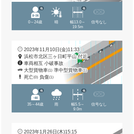
他
他
0～24歳
晴
幅13.0～
信号なし
19.5m
2023年11月10日(金)11:33
浜松市北区三ヶ日町平山 付近
車両相互 小破事故
大型貨物車
準中型貨物車
(1)
(1)
死亡
負傷
(0)
(1)
他
他
35～44歳
雨
幅5.5～
信号なし
9.0m
2023年1月26日(木)15:15