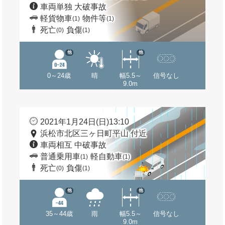
車両単独 大破事故
軽貨物車
物件等
(1)
(1)
死亡
負傷
(0)
(1)
他
他
0～24歳
晴
幅5.5～
信号なし
9.0m
2021年1月24日(日)13:10
浜松市北区三ヶ日町平山 付近
車両相互 中破事故
普通乗用車
軽自動車
(1)
(1)
死亡
負傷
(0)
(1)
他
他
35～44歳
雨
幅5.5～
信号なし
9.0m