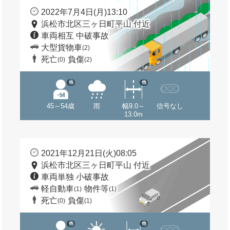
2022年7月4日(月)13:10
浜松市北区三ヶ日町平山 付近
車両相互 中破事故
大型貨物車
(2)
死亡
負傷
(0)
(2)
他
他
45～54歳
雨
幅9.0～
信号なし
13.0m
2021年12月21日(火)08:05
浜松市北区三ヶ日町平山 付近
車両単独 小破事故
軽自動車
物件等
(1)
(1)
死亡
負傷
(0)
(1)
他
他