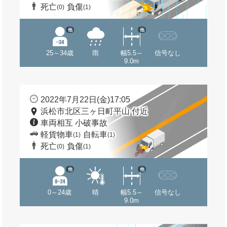
死亡
負傷
(0)
(1)
他
他
25～34歳
雨
幅5.5～
信号なし
9.0m
2022年7月22日(金)17:05
浜松市北区三ヶ日町平山 付近
車両相互 小破事故
軽貨物車
自転車
(1)
(1)
死亡
負傷
(0)
(1)
他
他
0～24歳
晴
幅5.5～
信号なし
9.0m