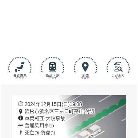
都道府県
沿線・駅
地図
こだわり
で探す
で探す
で探す
条件
2024年12月15日(日)19:08
浜松市浜名区三ヶ日町平山 付近
車両相互 大破事故
普通乗用車
(2)
死亡
負傷
(0)
(1)