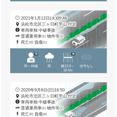
2021年1月12日(火)09:46
浜松市北区三ヶ日町平山 付近
車両単独 中破事故
普通乗用車
物件等
(1)
(1)
死亡
負傷
(0)
(1)
他
他
35～44歳
雨
幅13.0～
信号なし
19.5m
2020年9月6日(日)16:50
浜松市北区三ヶ日町平山 付近
車両単独 中破事故
普通乗用車
物件等
(1)
(1)
死亡
負傷
(0)
(4)