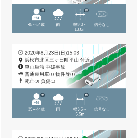
他
他
45～54歳
雨
幅9.0～
信号なし
13.0m
2020年8月23日(日)15:03
浜松市北区三ヶ日町平山 付近
車両単独 中破事故
普通乗用車
物件等
(1)
(1)
死亡
負傷
(0)
(1)
他
他
35～44歳
雨
幅3.5～
信号なし
5.5m