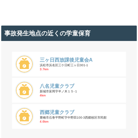
事故発生地点の近くの学童保育
三ヶ日西放課後児童会A
浜松市浜名区三ケ日町三ヶ日301-1
3.7km
八名児童クラブ
新城市富岡字半ノ木１５-１
4km
西郷児童クラブ
豊橋市石巻平野町字中野田100-3西郷校区市民館
4.6km