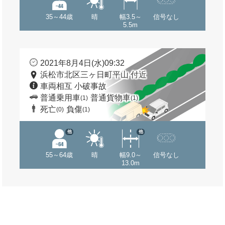
35～44歳
晴
幅3.5～
信号なし
5.5m
2021年8月4日(水)09:32
浜松市北区三ヶ日町平山 付近
車両相互 小破事故
普通乗用車
普通貨物車
(1)
(1)
死亡
負傷
(0)
(1)
他
他
55～64歳
晴
幅9.0～
信号なし
13.0m