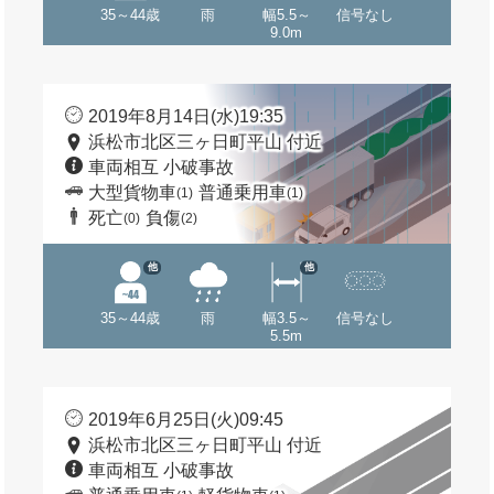
35～44歳
雨
幅5.5～
信号なし
9.0m
2019年8月14日(水)19:35
浜松市北区三ヶ日町平山 付近
車両相互 小破事故
大型貨物車
普通乗用車
(1)
(1)
死亡
負傷
(0)
(2)
他
他
35～44歳
雨
幅3.5～
信号なし
5.5m
2019年6月25日(火)09:45
浜松市北区三ヶ日町平山 付近
車両相互 小破事故