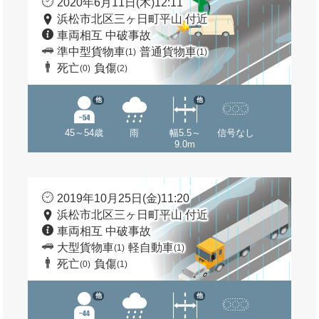
2020年6月11日(木)12:11
浜松市北区三ヶ日町平山 付近
車両相互 中破事故
準中型貨物車
普通貨物車
(1)
(1)
死亡
負傷
(0)
(2)
他
他
45～54歳
雨
幅5.5～
信号なし
9.0m
2019年10月25日(金)11:20
浜松市北区三ヶ日町平山 付近
車両相互 中破事故
大型貨物車
軽自動車
(1)
(1)
死亡
負傷
(0)
(1)
他
他