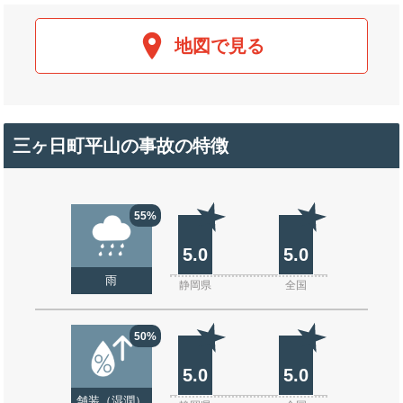
地図で見る
三ヶ日町平山の事故の特徴
55%
5.0
5.0
雨
静岡県
全国
50%
5.0
5.0
舗装（湿潤）