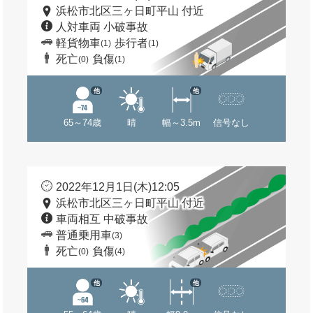
浜松市北区三ヶ日町平山 付近
人対車両 小破事故
軽貨物車
歩行者
(1)
(1)
死亡
負傷
(0)
(1)
他
他
65～74歳
晴
幅～3.5m
信号なし
2022年12月1日(木)12:05
浜松市北区三ヶ日町平山 付近
車両相互 中破事故
普通乗用車
(3)
死亡
負傷
(0)
(4)
他
他