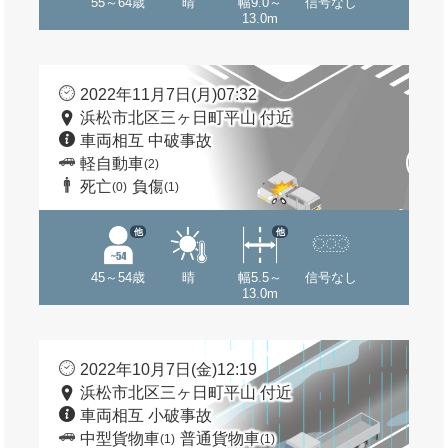
55～64歳
晴
幅9.0～
信号なし
13.0m
2022年11月7日(月)07:32
浜松市北区三ヶ日町平山 付近
車両相互 中破事故
軽自動車
(2)
死亡
負傷
(0)
(1)
他
他
45～54歳
晴
幅5.5～
信号なし
13.0m
2022年10月7日(金)12:19
浜松市北区三ヶ日町平山 付近
車両相互 小破事故
中型貨物車
普通貨物車
(1)
(1)