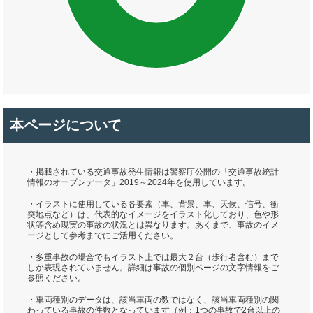
本ページについて
・掲載されている交通事故発生情報は警察庁公開の「交通事故統計
情報のオープンデータ」2019～2024年を使用しています。
・イラストに使用している各要素（車、背景、車、天候、信号、衝
突地点など）は、代表的なイメージをイラスト化しており、色や形
状等含め現実の事故の状況とは異なります。あくまで、事故のイメ
ージとして参考までにご活用ください。
・多重事故の場合でもイラスト上では最大２台（歩行者含む）まで
しか表現されていません。詳細は事故の個別ページの文字情報をご
参照ください。
・車両種別のデータは、該当車両の数ではなく、該当車両種別の関
わっている事故の件数となっています（例：1つの事故で2台以上の