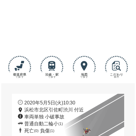
都道府県
沿線・駅
地図
こだわり
で探す
で探す
で探す
条件
2020年5月5日(火)10:30
浜松市北区引佐町渋川 付近
車両単独 小破事故
普通自動二輪小
(1)
死亡
負傷
(0)
(1)