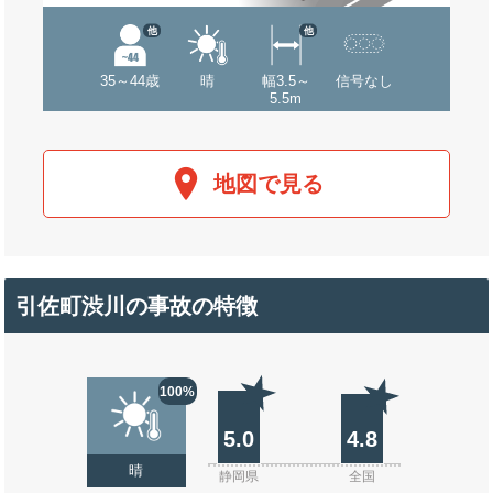
他
他
35～44歳
晴
幅3.5～
信号なし
5.5m
地図で見る
引佐町渋川の事故の特徴
100%
5.0
4.8
晴
静岡県
全国