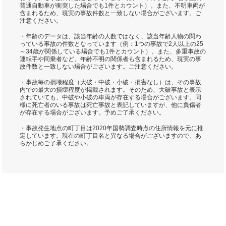
普通自動車が衝突した場合でも1件とカウント）。また、不明車両が
含まれるため、現実の事故件数と一致しない場合がございます。ご
注意ください。
・年齢のデータは、該当年齢の人数ではなく、該当年齢人物の関わ
っている事故の件数となっています（例：1つの事故で2人以上の25
～34歳が関係している場合でも1件とカウント）。また、多重事故の
運転手や同乗者など、年齢不明の関係者も含まれるため、現実の事
故件数と一致しない場合がございます。ご注意ください。
・事故毎の損壊程度（大破・中破・小破・損害なし）は、その事故
内での最大の損壊程度が掲載されます。そのため、大破事故と表示
されていても、中破や小破の車両が存在する場合がございます。同
様に死亡者のいる事故は死亡事故と表記していますが、他に負傷者
が存在する場合がございます。予めご了承ください。
・事故発生地点の町丁目は2020年国勢調査時点の住所情報を元に推
定しています。現在の町丁目名と異なる場合がございますので、あ
らかじめご了承ください。